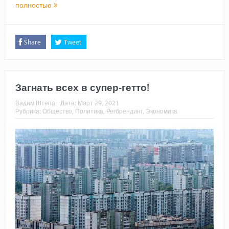
полностью
Share
Tweet
Загнать всех в супер-гетто!
Вадим Штепа
Дата:
Март 29, 2021
Рубрика:
Общество
,
Политика
,
Регбрендинг
,
Экономика