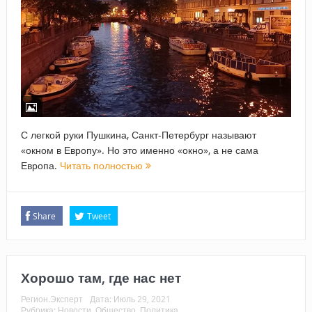
С легкой руки Пушкина, Санкт-Петербург называют
«окном в Европу». Но это именно «окно», а не сама
Европа.
Читать полностью
Share
Tweet
Хорошо там, где нас нет
Регион.Эксперт
Дата:
Июль 29, 2021
Рубрика:
Новости
,
Общество
,
Политика