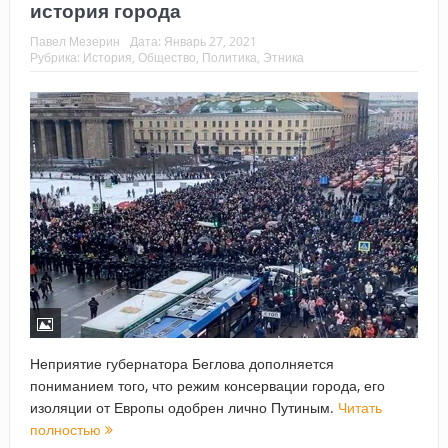
история города
Павел Мезерин
Дата:
Январь 27, 2021
Рубрика:
История
,
Общество
,
Политика
,
Этника
Неприятие губернатора Беглова дополняется
пониманием того, что режим консервации города, его
изоляции от Европы одобрен лично Путиным.
Читать
полностью