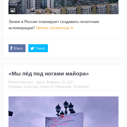
Зачем в России планируют создавать гигантские
агломерации?
Читать полностью
Share
Tweet
«Мы лёд под ногами майора»
Регион.Эксперт
Дата:
Февраль 20, 2021
Рубрика:
Культура
,
Новости
,
Общество
,
Политика