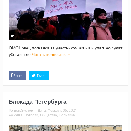
ОМОНовец погнался за участником акции и упал, но судят
убегавшего
Читать полностью
Share
Tweet
Блокада Петербурга
Регион.Эксперт
Дата:
Февраль 06, 2021
Рубрика:
Новости
,
Общество
,
Политика