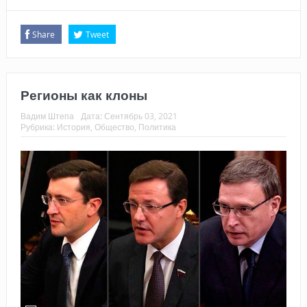
Share
Tweet
Регионы как клоны
Вадим Штепа
Дата:
Сентябрь 03, 2021
Рубрика:
История
,
Общество
,
Политика