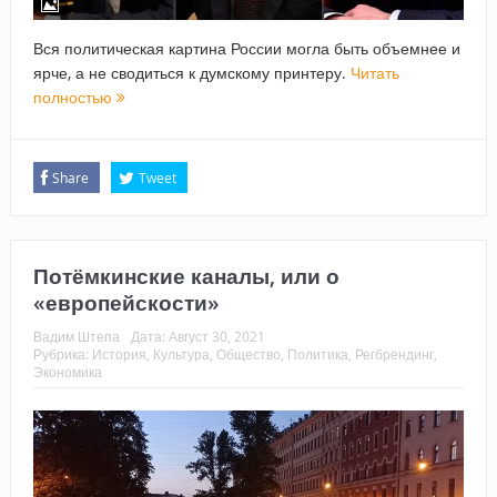
Вся политическая картина России могла быть объемнее и
ярче, а не сводиться к думскому принтеру.
Читать
полностью
Share
Tweet
Потёмкинские каналы, или о
«европейскости»
Вадим Штепа
Дата:
Август 30, 2021
Рубрика:
История
,
Культура
,
Общество
,
Политика
,
Регбрендинг
,
Экономика