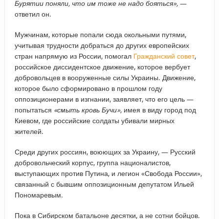
Бурятии поняли, что им тоже не надо бояться»,
—
ответил он.
Мужчинам, которые попали сюда окольными путями,
учитывая трудности добраться до других европейских
стран напрямую из России, помогал
Гражданский совет
,
российское диссидентское движение, которое вербует
добровольцев в вооруженные силы Украины. Движение,
которое было сформировано в прошлом году
оппозиционерами в изгнании, заявляет, что его цель —
попытаться
«смыть кровь Бучи»
, имея в виду город под
Киевом, где российские солдаты убивали мирных
жителей.
Среди других россиян, воюющих за Украину, — Русский
добровольческий корпус, группа националистов,
выступающих против Путина, и легион «Свобода России»,
связанный с бывшим оппозиционным депутатом Ильей
Пономаревым.
Пока в Сибирском батальоне десятки, а не сотни бойцов.