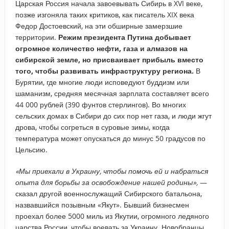
Царская Россия начала завоевывать Сибирь в XVI веке,
позже изгоняла таких критиков, как писатель XIX века
Федор Достоевский, на эти обширные замерзшие
территории.
Режим президента Путина добывает
огромное количество нефти, газа и алмазов на
сибирской земле, но присваивает прибыль вместо
того, чтобы развивать инфраструктуру региона.
В
Бурятии, где многие люди исповедуют буддизм или
шаманизм, средняя месячная зарплата составляет всего
44 000 рублей (390 фунтов стерлингов). Во многих
сельских домах в Сибири до сих пор нет газа, и люди жгут
дрова, чтобы согреться в суровые зимы, когда
температура может опускаться до минус 50 градусов по
Цельсию.
«Мы приехали в Украину, чтобы помочь ей и набраться
опыта для борьбы за освобождение нашей родины»,
—
сказал другой военнослужащий Сибирского батальона,
назвавшийся позывным «Якут». Бывший бизнесмен
проехал более 5000 миль из Якутии, огромного ледяного
царства России, чтобы воевать за Украину. Новобранцы