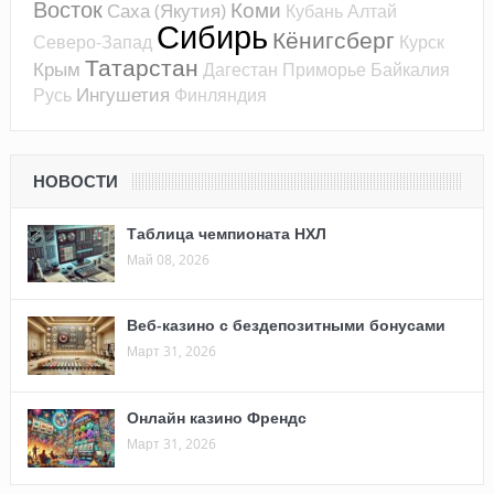
Восток
Коми
Саха (Якутия)
Кубань
Алтай
Сибирь
Кёнигсберг
Северо-Запад
Курск
Татарстан
Крым
Дагестан
Приморье
Байкалия
Ингушетия
Русь
Финляндия
НОВОСТИ
Таблица чемпионата НХЛ
Май 08, 2026
Веб-казино с бездепозитными бонусами
Март 31, 2026
Онлайн казино Френдс
Март 31, 2026