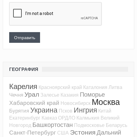
ГЕОГРАФИЯ
Карелия
Красноярский край
Каталония
Литва
Урал
Поморье
Чечня
Залесье
Казакия
Москва
Хабаровский край
Новосибирск
Украина
Ингрия
Бурятия
Псков
Китай
Екатеринбург
Кавказ
ОРДЛО
Калмыкия
Великий
Башкортостан
Новгород
Подмосковье
Беларусь
Эстония
Дальний
Санкт-Петербург
США