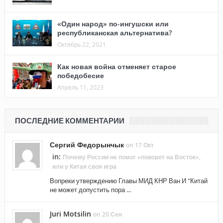
«Один народ» по-ингушски или
республиканская альтернатива?
Октябрь 22, 2021
Как новая война отменяет старое
победобесие
Апрель 11, 2023
ПОСЛЕДНИЕ КОММЕНТАРИИ
Сергий Федорынчык
on 17 Окт
in:
Почему России не помог «поворот на Восток»,
или у Китая своя игра
Вопреки утверждению Главы МИД КНР Ван И "Китай
не может допустить пора ...
Juri Motsilin
on 20 Сен