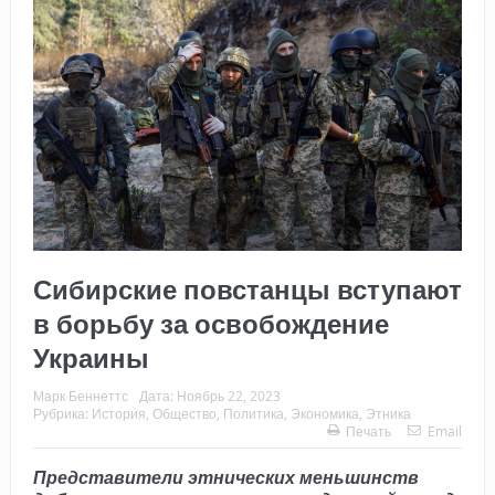
Сибирские повстанцы вступают
в борьбу за освобождение
Украины
Марк Беннеттс
Дата:
Ноябрь 22, 2023
Рубрика:
История
,
Общество
,
Политика
,
Экономика
,
Этника
Печать
Email
Представители этнических меньшинств