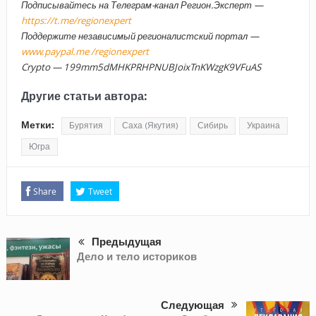
Подписывайтесь на Телеграм-канал Регион.Эксперт —
https://t.me/regionexpert
Поддержите независимый регионалистский портал —
www.paypal.me /regionexpert
Crypto — 199mm5dMHKPRHPNUBJoixTnKWzgK9VFuAS
Другие статьи автора:
Метки:
Бурятия
Саха (Якутия)
Сибирь
Украина
Югра
Share
Tweet
Предыдущая
Дело и тело историков
Следующая