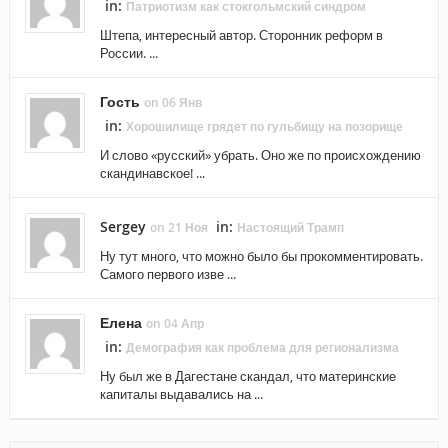
in:
Патриотизм как стокгольмский синдром
Штепа, интересный автор. Сторонник реформ в
России. ...
Гость
on 06 Янв
in:
Хорошилище грядет по гульбищу на позорище
И слово «русский» убрать. Оно же по происхождению
скандинавское! ...
Sergey
in:
on 21 Ноя
Настоящий Трамп
Ну тут много, что можно было бы прокомментировать.
Самого первого изве ...
Елена
on 04 Апр
in:
Демография как проблема для регионализма
Ну был же в Дагестане скандал, что материнские
капиталы выдавались на ...