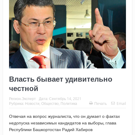
Власть бывает удивительно
честной
Регион.Эксперт
Дата:
Сентябрь 14, 2021
Рубрика:
Новости
,
Общество
,
Политика
Печать
Email
Отвечая на вопрос журналиста, что он думает о фактах
недопуска независимых кандидатов на выборы, глава
Республики Башкортостан Радий Хабиров