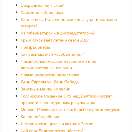
Сохранится ли Псков?
Харакири в Воронеже
Диалектика. Есть ли перспективы у региональных
говоров?
Из губернаторок – в дискредитаторки?
Крым открывает летний сезон 2024
Призрак оперы
Как распадается «особая зона»?
Пекинско-московская метрополия и ее
дальневосточные колонии
Новые имперские наместники
День Европы vs. День Победы
Закатные мечты империи
Российское глушение GPS над Балтикой может
привести к неожиданным результатам
Минюст России движется к борьбе с рептилоидами
Конец победобесия
Исторические циклы и круглая Земля
Чей враг Белгородская область?