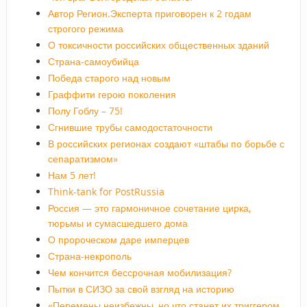
Автор Регион.Эксперта приговорен к 2 годам
строгого режима
О токсичности российских общественных зданий
Страна-самоубийца
Победа старого над новым
Граффити герою поколения
Полу Гоблу – 75!
Сгнившие трубы самодостаточности
В российских регионах создают «штабы по борьбе с
сепаратизмом»
Нам 5 лет!
Think-tank for PostRussia
Россия — это гармоничное сочетание цирка,
тюрьмы и сумасшедшего дома
О пророческом даре имперцев
Страна-некрополь
Чем кончится бессрочная мобилизация?
Пытки в СИЗО за свой взгляд на историю
«Перемены неизбежны, но что станет их триггером