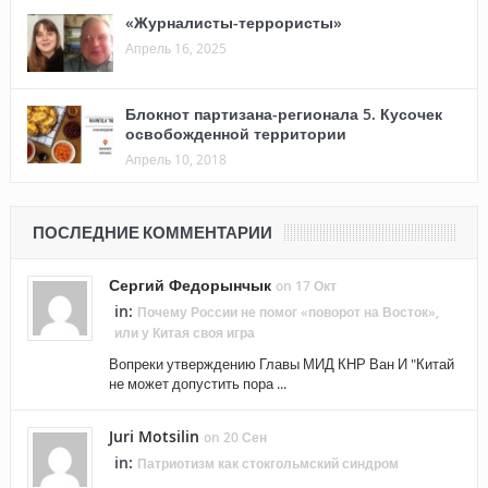
«Журналисты-террористы»
Апрель 16, 2025
Блокнот партизана-регионала 5. Кусочек
освобожденной территории
Апрель 10, 2018
ПОСЛЕДНИЕ КОММЕНТАРИИ
Сергий Федорынчык
on 17 Окт
in:
Почему России не помог «поворот на Восток»,
или у Китая своя игра
Вопреки утверждению Главы МИД КНР Ван И "Китай
не может допустить пора ...
Juri Motsilin
on 20 Сен
in:
Патриотизм как стокгольмский синдром