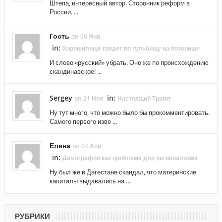
Штепа, интересный автор. Сторонник реформ в
России. ...
Гость
on 06 Янв
in:
Хорошилище грядет по гульбищу на позорище
И слово «русский» убрать. Оно же по происхождению
скандинавское! ...
Sergey
in:
on 21 Ноя
Настоящий Трамп
Ну тут много, что можно было бы прокомментировать.
Самого первого изве ...
Елена
on 04 Апр
in:
Демография как проблема для регионализма
Ну был же в Дагестане скандал, что материнские
капиталы выдавались на ...
РУБРИКИ