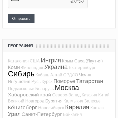
ГЕОГРАФИЯ
Ингрия
Крым
Саха (Якутия)
Каталония
США
Украина
Коми
Финляндия
Екатеринбург
Сибирь
Чечня
Кубань
Алтай
ОРДЛО
Татарстан
Поморье
Ингушетия
Русь
Курск
Москва
Подмосковье
Беларусь
Хабаровский край
Северо-Запад
Казакия
Китай
Бурятия
Великий Новгород
Калмыкия
Залесье
Карелия
Кёнигсберг
Новосибирск
Кавказ
Урал
Санкт-Петербург
Байкалия