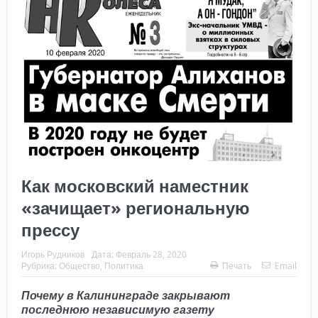
Как московский наместник
«зачищает» региональную
прессу
Игорь Рудников
Дата:
Февраль 28, 2020
Рубрика:
Общество
,
Политика
Печать
Email
Почему в Калининграде закрывают
последнюю независимую газету