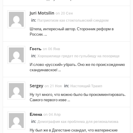
Juri Motsilin
on 20 Сен
in:
Патриотизм как стокгольмский синдром
Штепа, интересный автор. Сторонник реформ в
России. ...
Гость
on 06 Янв
in:
Хорошилище грядет по гульбищу на позорище
И слово «русский» убрать. Оно же по происхождению
скандинавское! ...
Sergey
in:
on 21 Ноя
Настоящий Трамп
Ну тут много, что можно было бы прокомментировать.
Самого первого изве ...
Елена
on 04 Апр
in:
Демография как проблема для регионализма
Ну был же в Дагестане скандал, что материнские