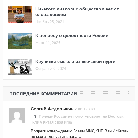
Никакого диалога с обществом нет от
слова совсем
Ноябрь 05, 2021
К вопросу о целостности России
Март 11, 2026
Крупинки смысла из песчаной пурги
Февраль 02, 2024
ПОСЛЕДНИЕ КОММЕНТАРИИ
Сергий Федорынчык
on 17 Окт
in:
Почему России не помог «поворот на Восток»,
или у Китая своя игра
Вопреки утверждению Главы МИД КНР Ван И "Китай
не может допустить пора ...