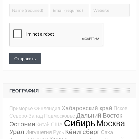
ГЕОГРАФИЯ
Хабаровский край
Приморье
Финляндия
Псков
Дальний Восток
Северо-Запад
Подмосковье
Сибирь
Москва
Эстония
Китай
США
Урал
Кёнигсберг
Ингушетия
Саха
Русь