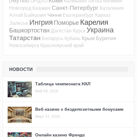
Коми
(Якутия)
ОРДЛО
Калмыкия
Литва
Великий
Санкт-Петербург
Новгород
Казакия
Каталония
Чечня
Алтай
Байкалия
Екатеринбург
Кавказ
Карелия
Ингрия
Поморье
Залесье
Украина
Башкортостан
Дагестан
Курск
Татарстан
Крым
Бурятия
Беларусь
Кубань
Новосибирск
Красноярский край
НОВОСТИ
Таблица чемпионата НХЛ
Май 08, 2026
Веб-казино с бездепозитными бонусами
Март 31, 2026
Онлайн казино Френдс