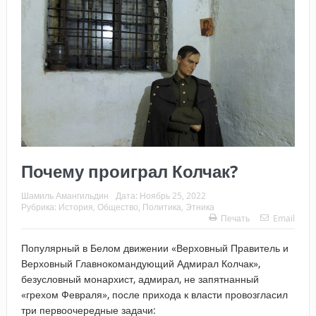
Почему проиграл Колчак?
Шамиль Амангильдин
Дата:
Ноябрь 25, 2022
Рубрика:
История
,
Общество
,
Политика
,
Этника
Печать
Email
Популярный в Белом движении «Верховный Правитель и
Верховный Главнокомандующий Адмирал Колчак»,
безусловный монархист, адмирал, не запятнанный
«грехом Февраля», после прихода к власти провозгласил
три первоочередные задачи: