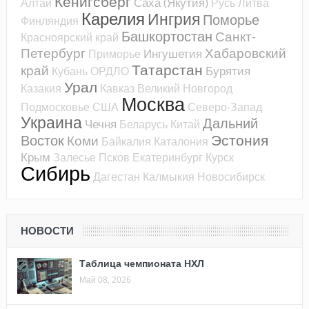
Кёнигсберг
Саха (Якутия)
Алтай
Русь
Литва
Карелия
Ингрия
Поморье
Финляндия
Башкортостан
Санкт-
Красноярский край
Петербург
Хабаровский
Ингушетия
Приморье
Татарстан
край
Бурятия
Кубань
ОРДЛО
Урал
Казакия
Кавказ
Великий Новгород
Москва
Подмосковье
США
Северо-Запад
Украина
Дальний
Чечня
Беларусь
Китай
Эстония
Восток
Коми
Байкалия
Каталония
Крым
Залесье
Псков
Екатеринбург
Курск
Сибирь
Дагестан
Калмыкия
Новосибирск
НОВОСТИ
Таблица чемпионата НХЛ
Май 08, 2026