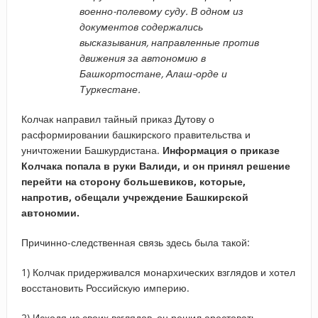
военно-полевому суду. В одном из
документов содержались
высказывания, направленные против
движения за автономию в
Башкортостане, Алаш-орде и
Туркестане.
Колчак направил тайный приказ Дутову о
расформировании башкирского правительства и
уничтожении Башкурдистана.
Информация о приказе
Колчака попала в руки Валиди, и он принял решение
перейти на сторону большевиков, которые,
напротив, обещали учреждение Башкирской
автономии.
Причинно-следственная связь здесь была такой:
1) Колчак придерживался монархических взглядов и хотел
восстановить Российскую империю.
2) Исходя из своих взглядов, он решил арестовать