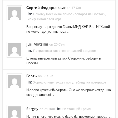
Сергий Федорынчык
on 17 Окт
in:
Почему России не помог «поворот на Восток»,
или у Китая своя игра
Вопреки утверждению Главы МИД КНР Ван И "Китай
не может допустить пора ...
Juri Motsilin
on 20 Сен
in:
Патриотизм как стокгольмский синдром
Штепа, интересный автор. Сторонник реформ в
России. ...
Гость
on 06 Янв
in:
Хорошилище грядет по гульбищу на позорище
И слово «русский» убрать. Оно же по происхождению
скандинавское! ...
Sergey
in:
on 21 Ноя
Настоящий Трамп
Ну тут много, что можно было бы прокомментировать.