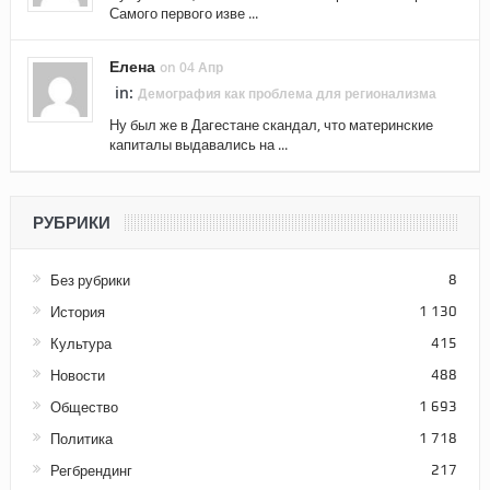
Самого первого изве ...
Елена
on 04 Апр
in:
Демография как проблема для регионализма
Ну был же в Дагестане скандал, что материнские
капиталы выдавались на ...
РУБРИКИ
Без рубрики
8
История
1 130
Культура
415
Новости
488
Общество
1 693
Политика
1 718
Регбрендинг
217