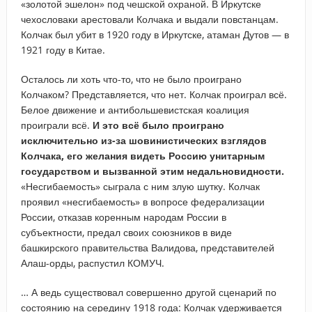
«золотой эшелон» под чешской охраной. В Иркутске
чехословаки арестовали Колчака и выдали повстанцам.
Колчак был убит в 1920 году в Иркутске, атаман Дутов — в
1921 году в Китае.
Осталось ли хоть что-то, что не было проиграно
Колчаком? Представляется, что нет. Колчак проиграл всё.
Белое движение и антибольшевистская коалиция
проиграли всё.
И это всё было проиграно
исключительно из-за шовинистических взглядов
Колчака, его желания видеть Россию унитарным
государством и вызванной этим недальновидности.
«Несгибаемость» сыграла с ним злую шутку. Колчак
проявил «несгибаемость» в вопросе федерализации
России, отказав коренным народам России в
субъектности, предал своих союзников в виде
башкирского правительства Валидова, представителей
Алаш-орды, распустил КОМУЧ.
… А ведь существовал совершенно другой сценарий по
состоянию на середину 1918 года: Колчак удерживается