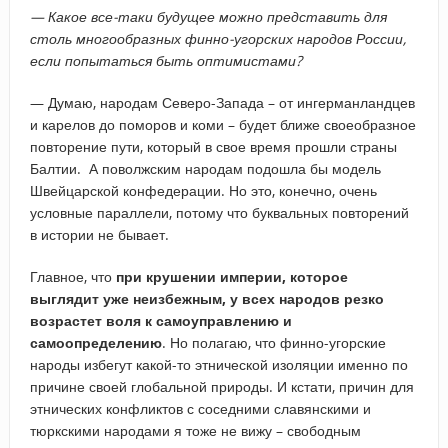
— Какое все-таки будущее можно представить для
столь многообразных финно-угорских народов России,
если попытаться быть оптимистами?
— Думаю, народам Северо-Запада – от ингерманландцев
и карелов до поморов и коми – будет ближе своеобразное
повторение пути, который в свое время прошли страны
Балтии. А поволжским народам подошла бы модель
Швейцарской конфедерации. Но это, конечно, очень
условные параллели, потому что буквальных повторений
в истории не бывает.
Главное, что
при крушении империи, которое
выглядит уже неизбежным, у всех народов резко
возрастет воля к самоуправлению и
самоопределению
. Но полагаю, что финно-угорские
народы избегут какой-то этнической изоляции именно по
причине своей глобальной природы. И кстати, причин для
этнических конфликтов с соседними славянскими и
тюркскими народами я тоже не вижу – свободным