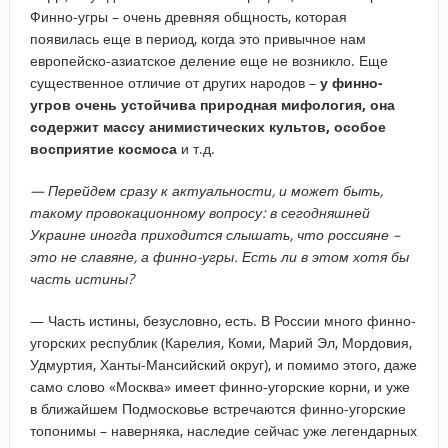
Финно-угры – очень древняя общность, которая
появилась еще в период, когда это привычное нам
европейско-азиатское деление еще не возникло. Еще
существенное отличие от других народов –
у финно-
угров очень устойчива природная мифология, она
содержит массу анимистических культов, особое
восприятие космоса
и т.д.
— Перейдем сразу к актуальности, и может быть,
такому провокационному вопросу: в сегодняшней
Украине иногда приходится слышать, что россияне –
это не славяне, а финно-угры. Есть ли в этом хотя бы
часть истины?
— Часть истины, безусловно, есть. В России много финно-
угорских республик (Карелия, Коми, Марий Эл, Мордовия,
Удмуртия, Ханты-Мансийский округ), и помимо этого, даже
само слово «Москва» имеет финно-угорские корни, и уже
в ближайшем Подмосковье встречаются финно-угорские
топонимы – наверняка, наследие сейчас уже легендарных