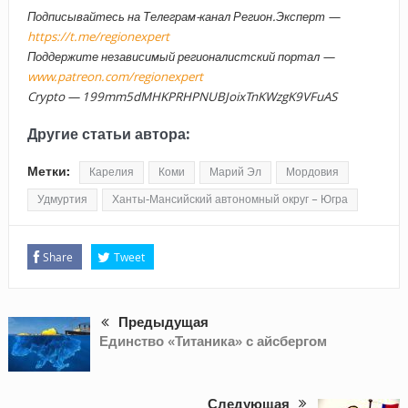
Подписывайтесь на Телеграм-канал Регион.Эксперт —
https://t.me/regionexpert
Поддержите независимый регионалистский портал —
www.patreon.com/regionexpert
Crypto — 199mm5dMHKPRHPNUBJoixTnKWzgK9VFuAS
Другие статьи автора:
Метки:
Карелия
Коми
Марий Эл
Мордовия
Удмуртия
Ханты-Мансийский автономный округ – Югра
Share
Tweet
Предыдущая
Единство «Титаника» с айсбергом
Следующая