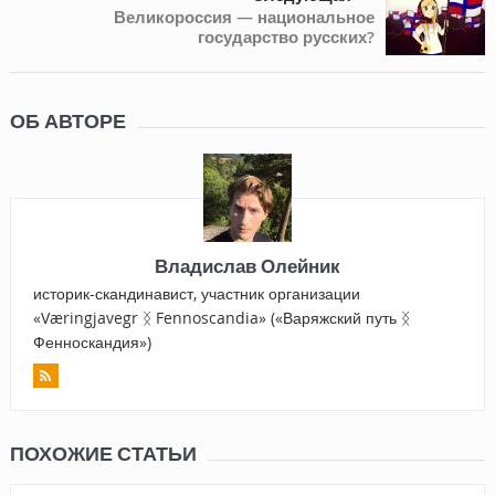
Великороссия — национальное
государство русских?
ОБ АВТОРЕ
Владислав Олейник
историк-скандинавист, участник организации
«Væringjavegr ᛝ Fennoscandia» («Варяжский путь ᛝ
Фенноскандия»)
ПОХОЖИЕ СТАТЬИ