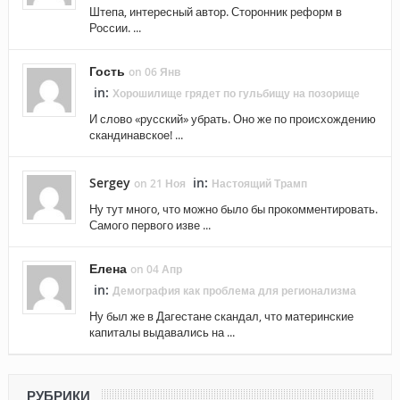
Штепа, интересный автор. Сторонник реформ в
России. ...
Гость
on 06 Янв
in:
Хорошилище грядет по гульбищу на позорище
И слово «русский» убрать. Оно же по происхождению
скандинавское! ...
Sergey
in:
on 21 Ноя
Настоящий Трамп
Ну тут много, что можно было бы прокомментировать.
Самого первого изве ...
Елена
on 04 Апр
in:
Демография как проблема для регионализма
Ну был же в Дагестане скандал, что материнские
капиталы выдавались на ...
РУБРИКИ