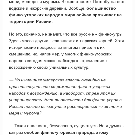
мери, мещеры и муромы. В окрестностях Петербурга есть
водские и ижорские деревни. Вообще,
большинство
финно-угорских народов мира сейчас проживает на
территории России
.
Но это, конечно, не значит, что все русские – финно-угры.
Здесь масса других – славянских и тюркских корней. Хотя
исторические процессы во многом привели к их
смешению, но, например, у многих финно-угорских
народов сегодня можно наблюдать стремление к
возрождению своих уникальных культур.
— Но нынешняя имперская власть очевидно не
приветствует это стремление финно-угорских
народов к возрождению, а наоборот, стремится их
унифицировать. Нет ли опасности для финно-угров в
России просто исчезнуть и раствориться – как те же
меря и мурома?
— Такая опасность, безусловно, существует. Но я думаю,
как раз
особая финно-угорская природа этому