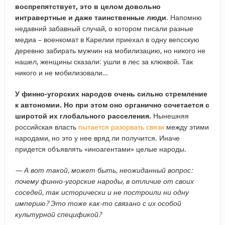
воспрепятствует, это в целом довольно
интравертные и даже таинственные люди
. Напомню
недавний забавный случай, о котором писали разные
медиа – военкомат в Карелии приехал в одну вепсскую
деревню забирать мужчин на мобилизацию, но никого не
нашел, женщины сказали: ушли в лес за клюквой. Так
никого и не мобилизовали…
У финно-угорских народов очень сильно стремление
к автономии. Но при этом оно органично сочетается с
широтой их глобального расселения.
Нынешняя
российская власть
пытается разорвать связи
между этими
народами, но это у нее вряд ли получится. Иначе
придется объявлять «иноагентами» целые народы.
— А вот такой, может быть, неожиданный вопрос:
почему финно-угорские народы, в отличие от своих
соседей, так исторически и не построили ни одну
империю? Это тоже как-то связано с их особой
культурной спецификой?