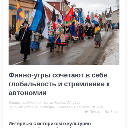
Финно-угры сочетают в себе
глобальность и стремление к
автономии
Владислав Олейник
Дата:
Ноябрь 07, 2022
Рубрика:
История
,
Культура
,
Общество
,
Политика
,
Этника
Печать
Email
Интервью с историком о культурно-