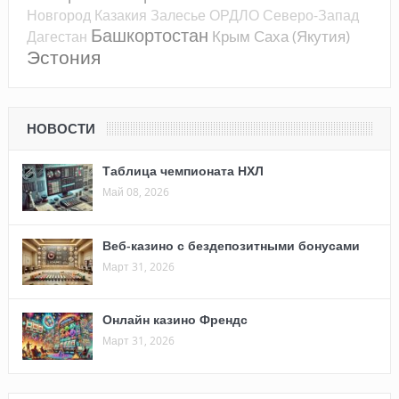
Новгород
Казакия
Залесье
ОРДЛО
Северо-Запад
Башкортостан
Крым
Саха (Якутия)
Дагестан
Эстония
НОВОСТИ
Таблица чемпионата НХЛ
Май 08, 2026
Веб-казино с бездепозитными бонусами
Март 31, 2026
Онлайн казино Френдс
Март 31, 2026