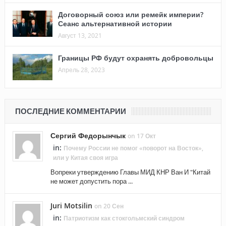
Договорный союз или ремейк империи?
Сеанс альтернативной истории
Август 13, 2021
Границы РФ будут охранять добровольцы
Апрель 28, 2023
ПОСЛЕДНИЕ КОММЕНТАРИИ
Сергий Федорынчык
on 17 Окт
in:
Почему России не помог «поворот на Восток»,
или у Китая своя игра
Вопреки утверждению Главы МИД КНР Ван И "Китай
не может допустить пора ...
Juri Motsilin
on 20 Сен
in:
Патриотизм как стокгольмский синдром