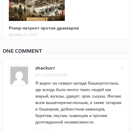
Рокер-патриот против драккаров
Декабрь 02, 2025
ONE COMMENT
shackurr
1
07.11.2022 at 13:01
Я вырос на северо-западе Башкортостана,
где всегда было много таких людей как
марый, муҡшы, удмурт, эрзя, сыуаш. Желаю
всем вышеперечисленным, а также татарам
и башкирам, доблестным кавказцев,
бурятам, якутам, тывинцам и прочим
долгожданной независимости.