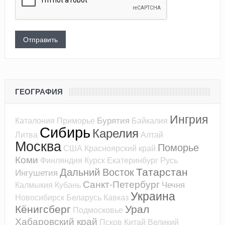
ГЕОГРАФИЯ
Ингрия
Бурятия
Каталония
Приморье
Байкалия
Сибирь
Карелия
Литва
Алтай
Москва
Поморье
США
Красноярский край
Коми
Финляндия
Курск
Екатеринбург
Русь
Татарстан
Дальний Восток
Ингушетия
Санкт-Петербург
Чечня
Калмыкия
Кубань
Украина
Новосибирск
Беларусь
Кавказ
Кёнигсберг
Урал
Подмосковье
Хабаровский край
Псков
Китай
Великий