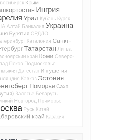
Крым
восибирск
Ингрия
ашкортостан
арелия
Урал
Кубань
Курск
Украина
ША
Алтай
Байкалия
чня
Бурятия
ОРДЛО
Санкт-
атеринбург
Каталония
Татарстан
тербург
Литва
Коми
асноярский край
Северо-
пад
Псков
Подмосковье
Ингушетия
лмыкия
Дагестан
Эстония
нляндия
Кавказ
ёнигсберг
Поморье
Саха
кутия)
Залесье
Беларусь
ликий Новгород
Приморье
осква
Русь
Китай
баровский край
Казакия