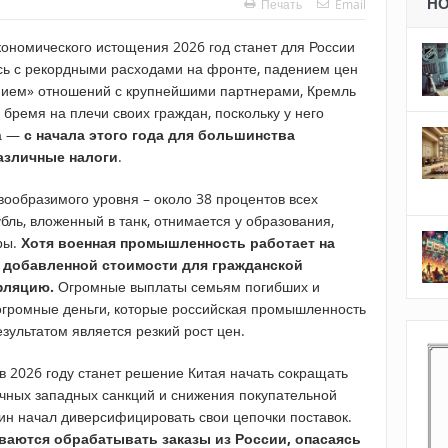
Н
Печать
Email
кономического истощения 2026 год станет для России
ь с рекордными расходами на фронте, падением цен
ием» отношений с крупнейшими партнерами, Кремль
бремя на плечи своих граждан, поскольку у него
да —
с начала этого года для большинства
азличные налоги
.
вообразимого уровня – около 38 процентов всех
бль, вложенный в танк, отнимается у образования,
ры.
Хотя военная промышленность работает на
т добавленной стоимости для гражданской
фляцию.
Огромные выплаты семьям погибших и
огромные деньги, которые российская промышленность
езультатом является резкий рост цен.
 2026 году станет решение Китая начать сокращать
ичных западных санкций и снижения покупательной
кин начал диверсифицировать свои цепочки поставок.
ваются обрабатывать заказы из России, опасаясь