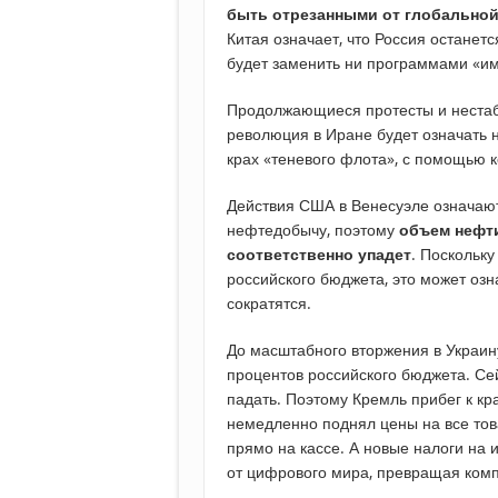
быть отрезанными от глобально
Китая означает, что Россия останет
будет заменить ни программами «и
Продолжающиеся протесты и нестаби
революция в Иране будет означать н
крах «теневого флота», с помощью 
Действия США в Венесуэле означают
нефтедобычу, поэтому
объем нефти
соответственно упадет
. Поскольк
российского бюджета, это может озн
сократятся.
До масштабного вторжения в Украину
процентов российского бюджета. Се
падать. Поэтому Кремль прибег к кра
немедленно поднял цены на все тов
прямо на кассе. А новые налоги на
от цифрового мира, превращая ком