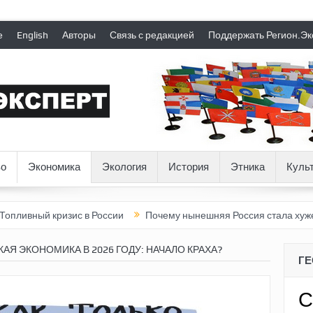
е
English
Авторы
Связь с редакцией
Поддержать Регион.Эк
о
Экономика
Экология
История
Этника
Куль
й кризис в России
Почему нынешняя Россия стала хуже, чем С
АЯ ЭКОНОМИКА В 2026 ГОДУ: НАЧАЛО КРАХА?
Г
С