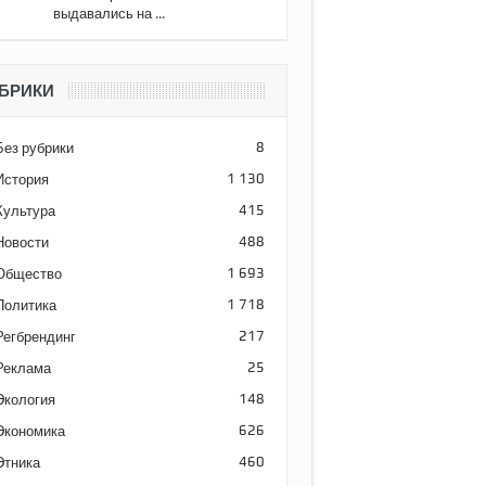
выдавались на ...
БРИКИ
Без рубрики
8
История
1 130
Культура
415
Новости
488
Общество
1 693
Политика
1 718
Регбрендинг
217
Реклама
25
Экология
148
Экономика
626
Этника
460