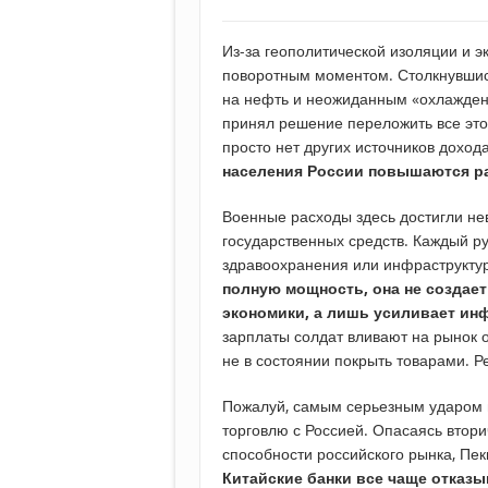
Из-за геополитической изоляции и э
поворотным моментом. Столкнувшис
на нефть и неожиданным «охлажден
принял решение переложить все это 
просто нет других источников дохо
населения России повышаются р
Военные расходы здесь достигли не
государственных средств. Каждый ру
здравоохранения или инфраструкту
полную мощность, она не создае
экономики, а лишь усиливает ин
зарплаты солдат вливают на рынок 
не в состоянии покрыть товарами. Р
Пожалуй, самым серьезным ударом в
торговлю с Россией. Опасаясь втор
способности российского рынка, Пе
Китайские банки все чаще отказы