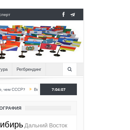
сперт
тура
Регбрендинг
ССР?
Вертикаль под давлением
7:04:08
Тоннель в пустоте, как Ёжик 
ЕОГРАФИЯ
ибирь
Дальний Восток