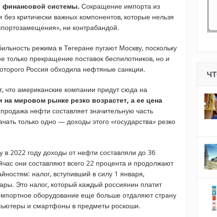
й финансовой системы.
Сокращение импорта из
ся без критически важных компонентов, которые нельзя
мпортозамещения», ни контрабандой.
льность режима в Тегеране пугают Москву, поскольку
е только прекращение поставок беспилотников, но и
которого Россия обходила нефтяные санкции.
ЧТ
, что американские компании придут сюда на
 на мировом рынке резко возрастет, а ее цена
у продажа нефти составляет значительную часть
ачать только одно — доходы этого «государства» резко
 в 2022 году доходы от нефти составляли до 36
йчас они составляют всего 22 процента и продолжают
йностям: налог, вступивший в силу 1 января,
ары. Это налог, который каждый россиянин платит
 импортное оборудование еще больше отдаляют страну
пьютеры и смартфоны в предметы роскоши.