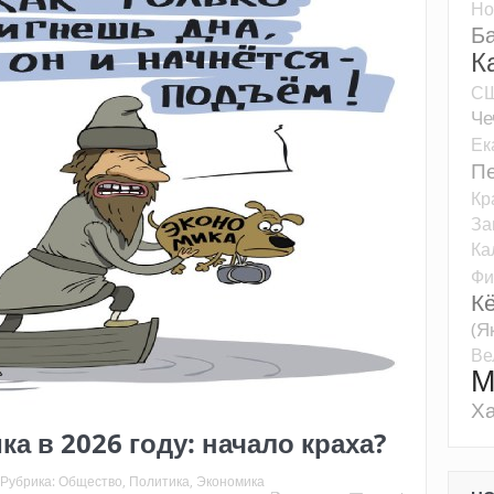
Но
Б
К
С
Че
Ек
Пе
Кр
За
Ка
Фи
К
(Я
Ве
М
Ха
а в 2026 году: начало краха?
Рубрика:
Общество
,
Политика
,
Экономика