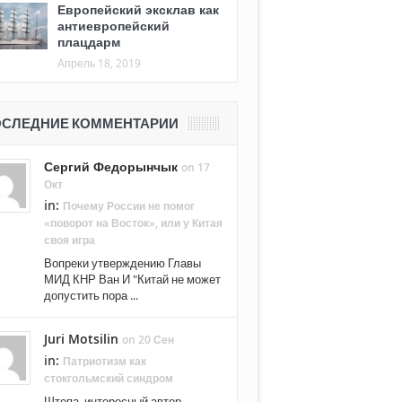
Европейский эксклав как
антиевропейский
плацдарм
Апрель 18, 2019
СЛЕДНИЕ КОММЕНТАРИИ
Сергий Федорынчык
on 17
Окт
in:
Почему России не помог
«поворот на Восток», или у Китая
своя игра
Вопреки утверждению Главы
МИД КНР Ван И "Китай не может
допустить пора ...
Juri Motsilin
on 20 Сен
in:
Патриотизм как
стокгольмский синдром
Штепа, интересный автор.