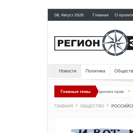
08, Август 2026
Главная
О проект
Новости
Политика
Обществ
ия лишает политических эмигрантов гражданских прав
Главные темы
Топливны
ГЛАВНАЯ
ОБЩЕСТВО
РОССИЙСК