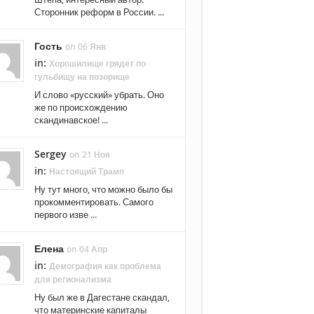
Сторонник реформ в России. ...
Гость
on 06 Янв
in:
Хорошилище грядет по
гульбищу на позорище
И слово «русский» убрать. Оно
же по происхождению
скандинавское! ...
Sergey
on 21 Ноя
in:
Настоящий Трамп
Ну тут много, что можно было бы
прокомментировать. Самого
первого изве ...
Елена
on 04 Апр
in:
Демография как проблема
для регионализма
Ну был же в Дагестане скандал,
что материнские капиталы