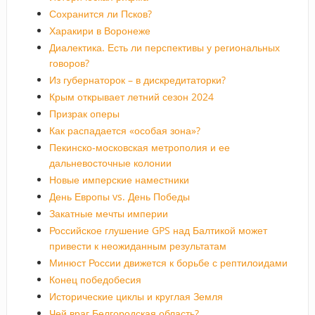
Сохранится ли Псков?
Харакири в Воронеже
Диалектика. Есть ли перспективы у региональных
говоров?
Из губернаторок – в дискредитаторки?
Крым открывает летний сезон 2024
Призрак оперы
Как распадается «особая зона»?
Пекинско-московская метрополия и ее
дальневосточные колонии
Новые имперские наместники
День Европы vs. День Победы
Закатные мечты империи
Российское глушение GPS над Балтикой может
привести к неожиданным результатам
Минюст России движется к борьбе с рептилоидами
Конец победобесия
Исторические циклы и круглая Земля
Чей враг Белгородская область?