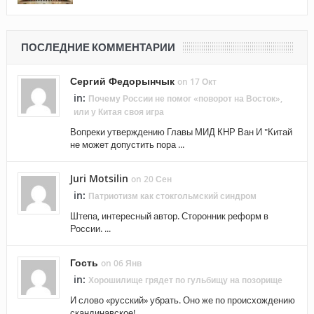
ПОСЛЕДНИЕ КОММЕНТАРИИ
Сергий Федорынчык
on 17 Окт
in:
Почему России не помог «поворот на Восток»,
или у Китая своя игра
Вопреки утверждению Главы МИД КНР Ван И "Китай
не может допустить пора ...
Juri Motsilin
on 20 Сен
in:
Патриотизм как стокгольмский синдром
Штепа, интересный автор. Сторонник реформ в
России. ...
Гость
on 06 Янв
in:
Хорошилище грядет по гульбищу на позорище
И слово «русский» убрать. Оно же по происхождению
скандинавское! ...