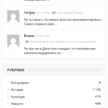
Sergey
in:
on 21 Ноя
Настоящий Трамп
Ну тут много, что можно было бы прокомментировать.
Самого первого изве ...
Елена
on 04 Апр
in:
Демография как проблема для регионализма
Ну был же в Дагестане скандал, что материнские
капиталы выдавались на ...
РУБРИКИ
Без рубрики
8
История
1 130
Культура
415
Новости
488