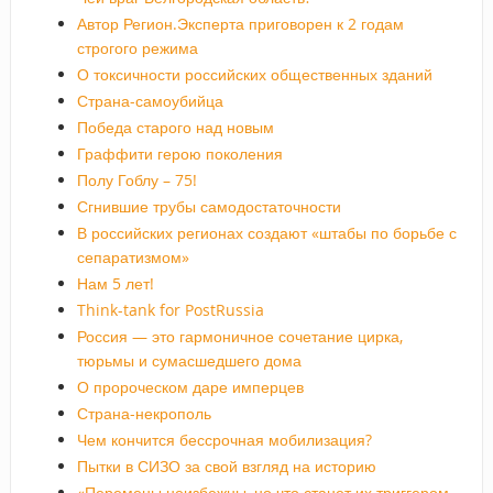
Автор Регион.Эксперта приговорен к 2 годам
строгого режима
О токсичности российских общественных зданий
Страна-самоубийца
Победа старого над новым
Граффити герою поколения
Полу Гоблу – 75!
Сгнившие трубы самодостаточности
В российских регионах создают «штабы по борьбе с
сепаратизмом»
Нам 5 лет!
Think-tank for PostRussia
Россия — это гармоничное сочетание цирка,
тюрьмы и сумасшедшего дома
О пророческом даре имперцев
Страна-некрополь
Чем кончится бессрочная мобилизация?
Пытки в СИЗО за свой взгляд на историю
«Перемены неизбежны, но что станет их триггером