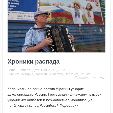
Хроники распада
Регион.Эксперт
Дата:
Ноябрь 16, 2022
Рубрика:
История
,
Новости
,
Общество
,
Политика
,
Этника
Печать
Email
Колониальная война против Украины ускорит
деколонизацию России. Гротескная «аннексия» четырех
украинских областей и безжалостная мобилизация
приближают конец Российской Федерации.