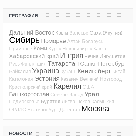
ГЕОГРАФИЯ
Дальний Восток
Крым
Саха (Якутия)
Залесье
Сибирь
Поморье
Алтай
Беларусь
Коми
Приморье
Курск
Новосибирск
Кавказ
Ингрия
Хабаровский край
Чечня
Ингушетия
Татарстан
Санкт-Петербург
Русь
Финляндия
Украина
Кёнигсберг
Байкалия
Кубань
Китай
Эстония
Каталония
Казакия
Великий Новгород
Карелия
Красноярский край
США
Урал
Башкортостан
Северо-Запад
Бурятия
Подмосковье
Литва
Псков
Калмыкия
Москва
ОРДЛО
Екатеринбург
Дагестан
НОВОСТИ