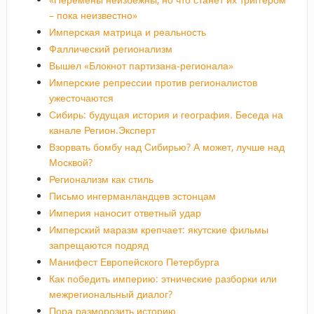
– пока неизвестно»
Имперская матрица и реальность
Фаллический регионализм
Вышел «Блокнот партизана-регионала»
Имперские репрессии против регионалистов
ужесточаются
Сибирь: будущая история и география. Беседа на
канале Регион.Эксперт
Взорвать бомбу над Сибирью? А может, лучше над
Москвой?
Регионализм как стиль
Письмо ингерманландцев эстонцам
Империя наносит ответный удар
Имперский маразм крепчает: якутские фильмы
запрещаются подряд
Манифест Европейского Петербурга
Как победить империю: этнические разборки или
межрегиональный диалог?
Пора разморозить историю