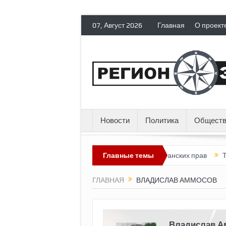
07, Август 2026
Главная
О проект
Новости
Политика
Обществ
ия лишает политических эмигрантов гражданских прав
Главные темы
Топливны
ГЛАВНАЯ
ВЛАДИСЛАВ АММОСОВ
Владислав А