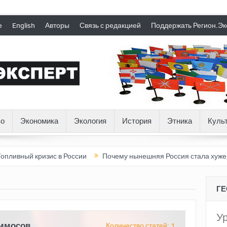
е
English
Авторы
Связь с редакцией
Поддержать Регион.Эк
о
Экономика
Экология
История
Этника
Куль
й кризис в России
Почему нынешняя Россия стала хуже, чем С
Г
У
ммосов
Количество статей: 1