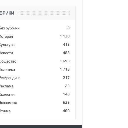
БРИКИ
Без рубрики
8
История
1 130
Культура
415
Новости
488
Общество
1 693
Политика
1 718
Регбрендинг
217
Реклама
25
Экология
148
Экономика
626
Этника
460