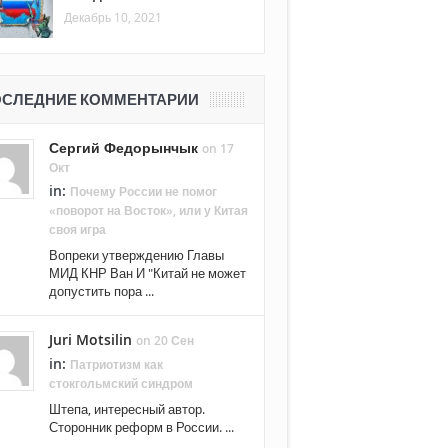
Декабрь 10, 2021
СЛЕДНИЕ КОММЕНТАРИИ
Сергий Федорынчык
on 17
Окт
in:
Почему России не помог
«поворот на Восток», или у Китая
своя игра
Вопреки утверждению Главы
МИД КНР Ван И "Китай не может
допустить пора ...
Juri Motsilin
on 20 Сен
in:
Патриотизм как
стокгольмский синдром
Штепа, интересный автор.
Сторонник реформ в России. ...