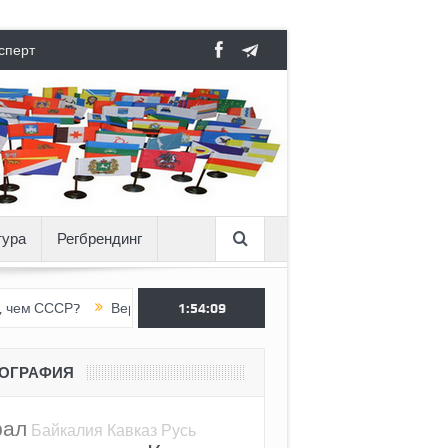
сперт
тура
Регбрендинг
ССР?
Вертикаль под давлением
1:54:09
Тоннель в пустоте, как Ёжик 
ЕОГРАФИЯ
рал
Байкалия
Кавказ
Русь