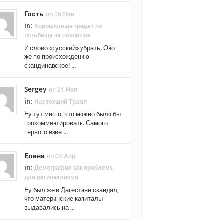
Гость
on 06 Янв
in:
Хорошилище грядет по
гульбищу на позорище
И слово «русский» убрать. Оно
же по происхождению
скандинавское! ...
Sergey
on 21 Ноя
in:
Настоящий Трамп
Ну тут много, что можно было бы
прокомментировать. Самого
первого изве ...
Елена
on 04 Апр
in:
Демография как проблема
для регионализма
Ну был же в Дагестане скандал,
что материнские капиталы
выдавались на ...