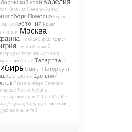
Карелия
баровский край
ков
Казакия
Северо-Запад
ёнигсберг
Поморье
Курск
Эстония
Крым
лмыкия
Москва
нляндия
краина
Коми
Новосибирск
нгрия
Чечня
Великий
вгород
Каталония
Дагестан
Татарстан
гушетия
Алтай
ибирь
Санкт-Петербург
ашкортостан
Дальний
сток
Екатеринбург
Залесье
иморье
Литва
Кубань
асноярский край
США
ОРДЛО
ха (Якутия)
Бурятия
Беларусь
дмосковье
Китай