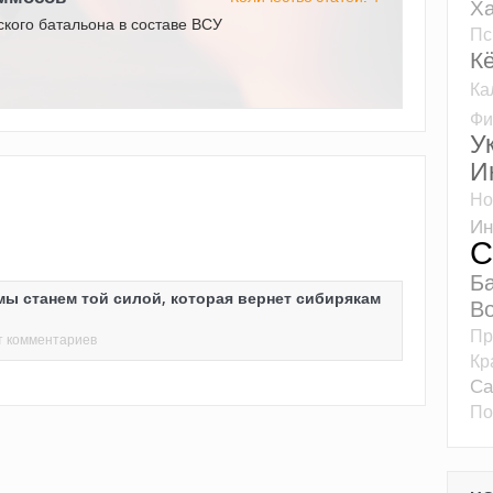
Ха
кого батальона в составе ВСУ
Пс
К
Ка
Фи
У
И
Но
Ин
С
Б
мы станем той силой, которая вернет сибирякам
Во
Пр
т комментариев
Кр
Са
По