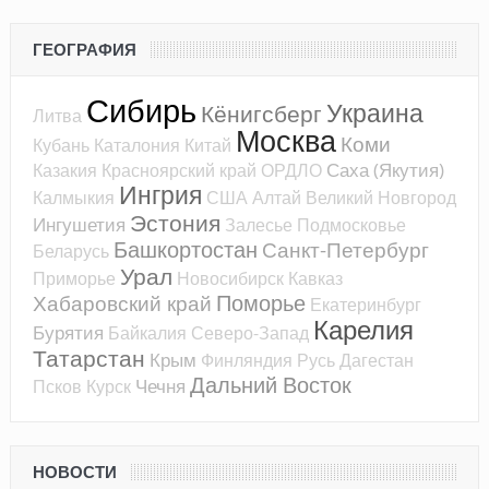
ГЕОГРАФИЯ
Сибирь
Украина
Кёнигсберг
Литва
Москва
Коми
Кубань
Каталония
Китай
Саха (Якутия)
Казакия
Красноярский край
ОРДЛО
Ингрия
Калмыкия
США
Алтай
Великий Новгород
Эстония
Ингушетия
Залесье
Подмосковье
Башкортостан
Санкт-Петербург
Беларусь
Урал
Приморье
Новосибирск
Кавказ
Поморье
Хабаровский край
Екатеринбург
Карелия
Бурятия
Байкалия
Северо-Запад
Татарстан
Крым
Финляндия
Русь
Дагестан
Дальний Восток
Чечня
Псков
Курск
НОВОСТИ