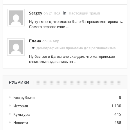
Sergey
in:
on 21 Ноя
Настоящий Трамп
Ну тут много, что можно было бы прокомментировать.
Самого первого изве ...
Елена
on 04 Апр
in:
Демография как проблема для регионализма
Ну был же в Дагестане скандал, что материнские
капиталы выдавались на ...
РУБРИКИ
Без рубрики
8
История
1 130
Культура
415
Новости
488