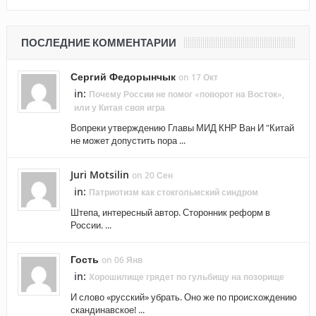
ПОСЛЕДНИЕ КОММЕНТАРИИ
Сергий Федорынчык
on 17 Окт
in:
Почему России не помог «поворот на Восток»,
или у Китая своя игра
Вопреки утверждению Главы МИД КНР Ван И "Китай
не может допустить пора ...
Juri Motsilin
on 20 Сен
in:
Патриотизм как стокгольмский синдром
Штепа, интересный автор. Сторонник реформ в
России. ...
Гость
on 06 Янв
in:
Хорошилище грядет по гульбищу на позорище
И слово «русский» убрать. Оно же по происхождению
скандинавское! ...