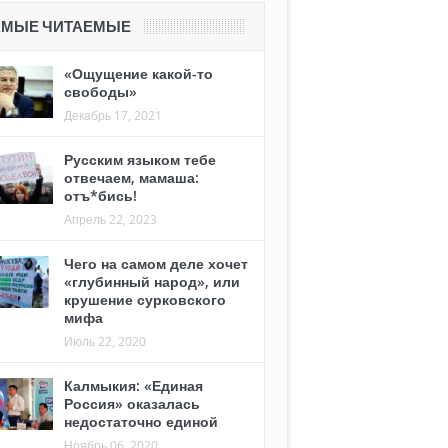
АМЫЕ ЧИТАЕМЫЕ
«Ощущение какой-то
свободы»
Декабрь 17, 2021
Русским языком тебе
отвечаем, мамаша:
отъ*бись!
Апрель 22, 2023
Чего на самом деле хочет
«глубинный народ», или
крушение сурковского
мифа
Июль 22, 2020
Калмыкия: «Единая
Россия» оказалась
недостаточно единой
Ноябрь 06, 2020