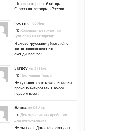
Штепа, интересный автор.
Сторонник реформ в России. ...
Гость
on 06 Янв
in:
Хорошилище грядет по
гульбищу на позорище
И слово «русский» убрать. Оно
же по происхождению
скандинавское! ...
Sergey
on 21 Ноя
in:
Настоящий Трамп
Ну тут много, что можно было бы
прокомментировать. Самого
первого изве ...
Елена
on 04 Апр
in:
Демография как проблема
для регионализма
Ну был же в Дагестане скандал,