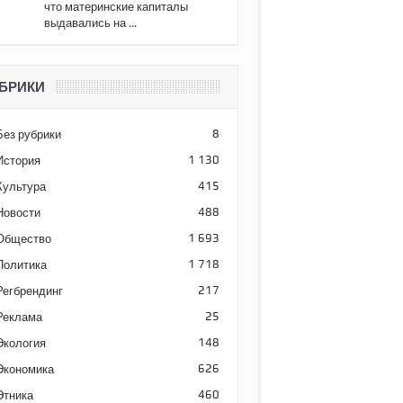
что материнские капиталы
выдавались на ...
БРИКИ
Без рубрики
8
История
1 130
Культура
415
Новости
488
Общество
1 693
Политика
1 718
Регбрендинг
217
Реклама
25
Экология
148
Экономика
626
Этника
460