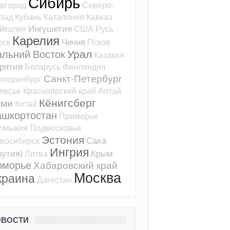
Сибирь
вгород
Северо-
пад
Кубань
Каталония
Кавказ
Ингушетия
йкалия
США
Русь
Карелия
Чечня
рск
Псков
Урал
альний Восток
Казакия
рятия
Беларусь
Финляндия
Санкт-Петербург
атеринбург
лесье
Красноярский край
Алтай
Кёнигсберг
оми
Китай
ашкортостан
Приморье
лмыкия
Подмосковье
Эстония
Саха
восибирск
Ингрия
кутия)
Крым
Литва
оморье
Хабаровский край
Москва
краина
Дагестан
ОВОСТИ