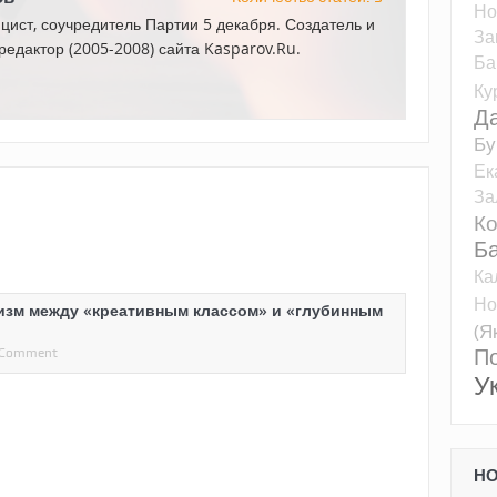
Но
цист, соучредитель Партии 5 декабря. Создатель и
За
редактор (2005-2008) сайта Kasparov.Ru.
Ба
Ку
Д
Бу
Ек
За
К
Б
Ка
Но
изм между «креативным классом» и «глубинным
(Я
П
 Comment
У
Н