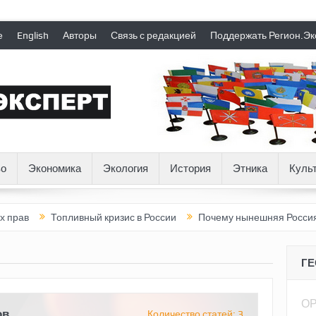
е
English
Авторы
Связь с редакцией
Поддержать Регион.Эк
о
Экономика
Экология
История
Этника
Куль
Топливный кризис в России
Почему нынешняя Россия стала
Г
О
ов
Количество статей: 3