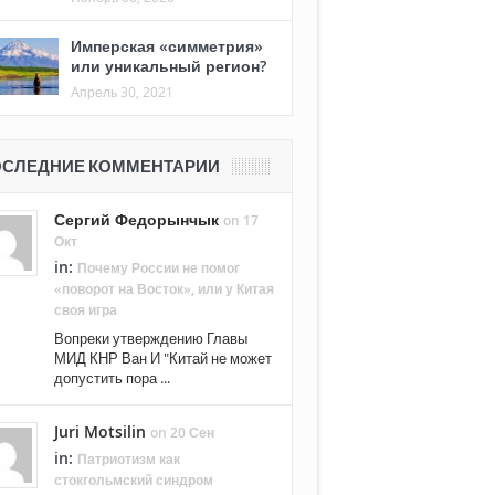
Имперская «симметрия»
или уникальный регион?
Апрель 30, 2021
СЛЕДНИЕ КОММЕНТАРИИ
Сергий Федорынчык
on 17
Окт
in:
Почему России не помог
«поворот на Восток», или у Китая
своя игра
Вопреки утверждению Главы
МИД КНР Ван И "Китай не может
допустить пора ...
Juri Motsilin
on 20 Сен
in:
Патриотизм как
стокгольмский синдром