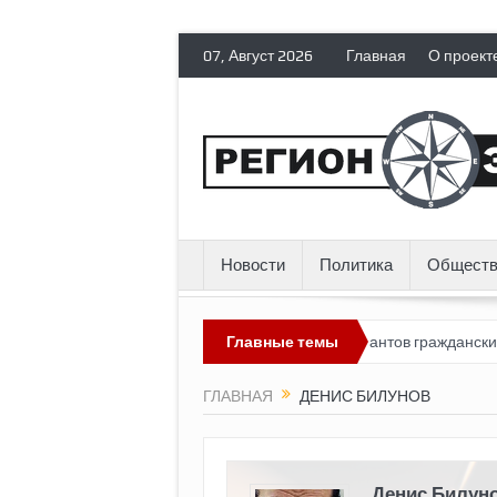
07, Август 2026
Главная
О проект
Новости
Политика
Обществ
ным?
Россия лишает политических эмигрантов гражданских прав
Главные темы
ГЛАВНАЯ
ДЕНИС БИЛУНОВ
Денис Билун