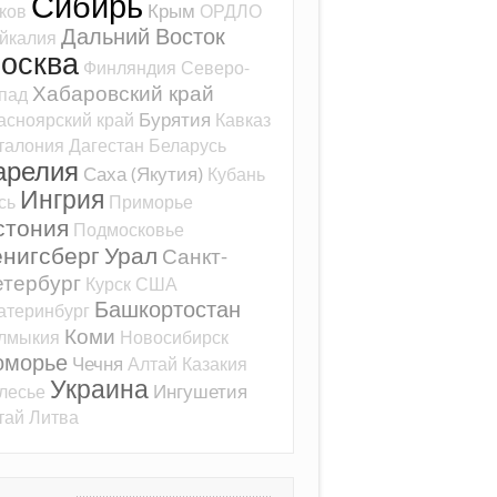
Сибирь
Крым
ков
ОРДЛО
Дальний Восток
йкалия
осква
Финляндия
Северо-
Хабаровский край
пад
Бурятия
асноярский край
Кавказ
талония
Дагестан
Беларусь
арелия
Саха (Якутия)
Кубань
Ингрия
сь
Приморье
стония
Подмосковье
ёнигсберг
Урал
Санкт-
тербург
Курск
США
Башкортостан
атеринбург
Коми
лмыкия
Новосибирск
оморье
Чечня
Алтай
Казакия
Украина
Ингушетия
лесье
тай
Литва