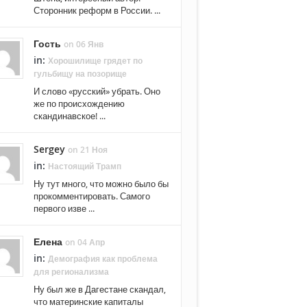
Сторонник реформ в России. ...
Гость
on 06 Янв
in:
Хорошилище грядет по
гульбищу на позорище
И слово «русский» убрать. Оно
же по происхождению
скандинавское! ...
Sergey
on 21 Ноя
in:
Настоящий Трамп
Ну тут много, что можно было бы
прокомментировать. Самого
первого изве ...
Елена
on 04 Апр
in:
Демография как проблема
для регионализма
Ну был же в Дагестане скандал,
что материнские капиталы