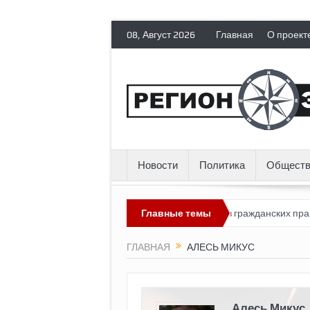
08, Август 2026
Главная
О проект
Новости
Политика
Обществ
Россия лишает политических эмигрантов гражданских прав
Главные темы
То
ГЛАВНАЯ
АЛЕСЬ МИКУС
Алесь Микус