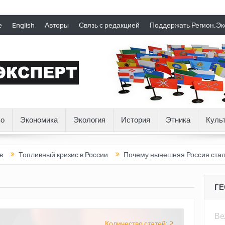
е
English
Авторы
Связь с редакцией
Поддержать Регион.Эк
о
Экономика
Экология
История
Этника
Куль
пливный кризис в России
Почему нынешняя Россия стала хуже,
Г
Ве
Количество статей: 2