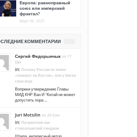
Европа: равноправный
союз или имперский
фрактал?
Март 06, 2025
СЛЕДНИЕ КОММЕНТАРИИ
Сергий Федорынчык
on 17
Окт
in:
Почему России не помог
«поворот на Восток», или у Китая
своя игра
Вопреки утверждению Главы
МИД КНР Ван И "Китай не может
допустить пора ...
Juri Motsilin
on 20 Сен
in:
Патриотизм как
стокгольмский синдром
Штепа, интересный автор.