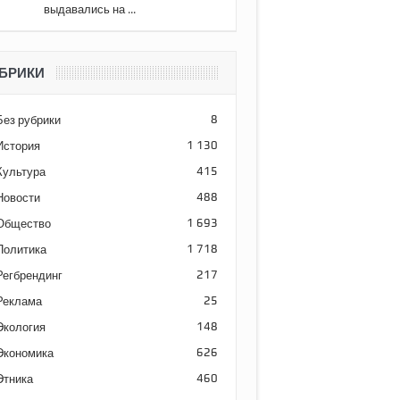
выдавались на ...
БРИКИ
Без рубрики
8
История
1 130
Культура
415
Новости
488
Общество
1 693
Политика
1 718
Регбрендинг
217
Реклама
25
Экология
148
Экономика
626
Этника
460