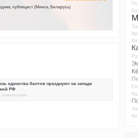
Пс
дчик, публицист (Минск, Беларусь)
Ба
М
За
Кр
Ка
К
Ру
Э
К
Пе
ень единства балтов празднуют на западе
Ек
ной РФ
Ка
т комментариев
П
За
Ки