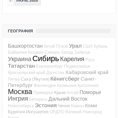
ИЮЛЬ, 2020
ГЕОГРАФИЯ
Урал
Башкортостан
Китай
Псков
США
Кубань
Байкалия
Казакия
Северо-Запад
Залесье
Сибирь
Карелия
Украина
Русь
Татарстан
Екатеринбург
Подмосковье
Хабаровский край
Красноярский край
Дагестан
Кёнигсберг
Санкт-
Саха (Якутия)
Литва
Петербург
Финляндия
Калмыкия
Каталония
Москва
Поморье
Крым
Приморье
Алтай
Ингрия
Дальний Восток
Беларусь
Эстония
Коми
Чечня
Новосибирск
Кавказ
Бурятия
Ингушетия
ОРДЛО
Великий Новгород
Курск