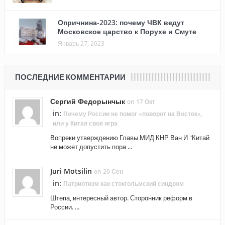
Опричнина-2023: почему ЧВК ведут
Московское царство к Порухе и Смуте
Январь 27, 2023
ПОСЛЕДНИЕ КОММЕНТАРИИ
Сергий Федорынчык
on 17 Окт
in:
Почему России не помог «поворот на Восток»,
или у Китая своя игра
Вопреки утверждению Главы МИД КНР Ван И "Китай
не может допустить пора ...
Juri Motsilin
on 20 Сен
in:
Патриотизм как стокгольмский синдром
Штепа, интересный автор. Сторонник реформ в
России. ...