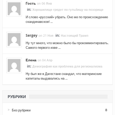
Гость
on 06 Янв
in:
Хорошилище грядет по гульбищу на позорище
И слово «русский» убрать. Оно же по происхождению
скандинавское! ...
Sergey
in:
on 21 Ноя
Настоящий Трамп
Ну тут много, что можно было бы прокомментировать.
Самого первого изве ...
Елена
on 04 Апр
in:
Демография как проблема для регионализма
Ну был же в Дагестане скандал, что материнские
капиталы выдавались на ...
РУБРИКИ
Без рубрики
8