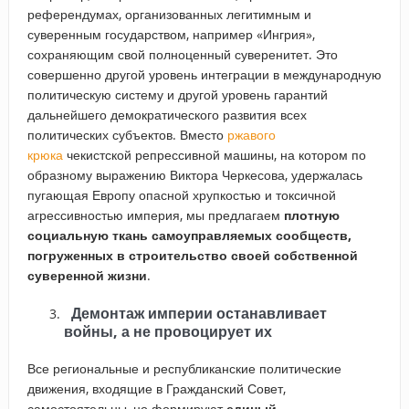
референдумах, организованных легитимным и
суверенным государством, например «Ингрия»,
сохраняющим свой полноценный суверенитет. Это
совершенно другой уровень интеграции в международную
политическую систему и другой уровень гарантий
дальнейшего демократического развития всех
политических субъектов. Вместо
ржавого
крюка
чекистской репрессивной машины, на котором по
образному выражению Виктора Черкесова, удержалась
пугающая Европу опасной хрупкостью и токсичной
агрессивностью империя, мы предлагаем
плотную
социальную ткань самоуправляемых сообществ,
погруженных в строительство своей собственной
суверенной жизни
.
Демонтаж империи останавливает
войны, а не провоцирует их
Все региональные и республиканские политические
движения, входящие в Гражданский Совет,
самостоятельны, но формируют
единый