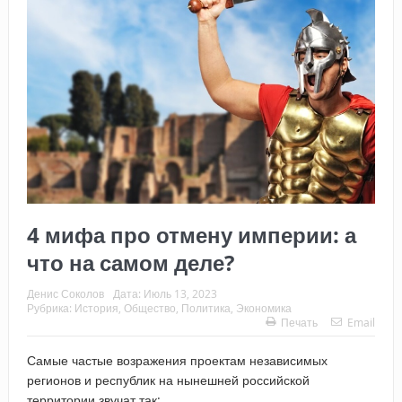
4 мифа про отмену империи: а
что на самом деле?
Денис Соколов
Дата:
Июль 13, 2023
Рубрика:
История
,
Общество
,
Политика
,
Экономика
Печать
Email
Самые частые возражения проектам независимых
регионов и республик на нынешней российской
территории звучат так: