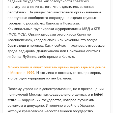
падения государства как совокупности советских
институтов, а не из-за того, что отделились союзные
республики. На улицах бесчинствовали организованные
преступные сообщества сограждан с окраин крупных
городов, с российских Кавказа и Поволжья.
Криминальные группировки «курировались» МВД и КГБ
(ФСК, ФСБ). Организаторами этого хаоса были не
«солнцевские», «подольские» или чеченцы, это всегда
были люди в погонах. Как и сейчас — хозяева отморозков
вроде Кадырова, Делимханова или Пригожина обитают
либо на Лубянке, либо прямо в Кремле.
Можно почти в лицах описать организацию взрывов домов
в Москве в 1999
. И это лица в погонах, те же, примерно,
кто сегодня курировал мятеж Вагнера.
Поэтому угроза не в децентрализации, не в прекращении
полномочий Москвы, как федерального центра, а в
failed
state
— обрушении государства, которое путинским
режимом и допущено. И конечно в войне в Украине,
которую кремлевское несостоявшееся государство