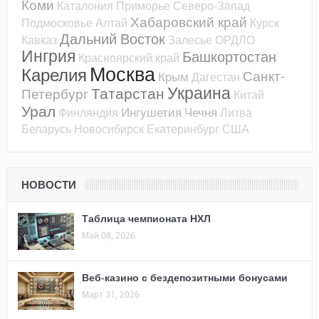
Коми
Каталония
Приморье
Северо-Запад
Хабаровский край
Подмосковье
Алтай
Курск
Дальний Восток
Кавказ
Залесье
ОРДЛО
Ингрия
Башкортостан
Красноярский край
Москва
Карелия
Санкт-
Крым
Дагестан
Украина
Татарстан
Петербург
Китай
Урал
Ингушетия
Чечня
Финляндия
Литва
Беларусь
Новосибирск
Екатеринбург
США
НОВОСТИ
Таблица чемпионата НХЛ
Май 08, 2026
Веб-казино с бездепозитными бонусами
Март 31, 2026