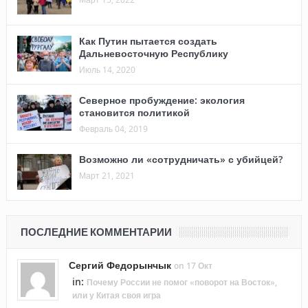
Как Путин пытается создать
Дальневосточную Республику
Июль 14, 2020
Северное пробуждение: экология
становится политикой
Февраль 04, 2019
Возможно ли «сотрудничать» с убийцей?
Март 21, 2021
ПОСЛЕДНИЕ КОММЕНТАРИИ
Сергий Федорынчык
on 17 Окт
in:
Почему России не помог «поворот на Восток»,
или у Китая своя игра