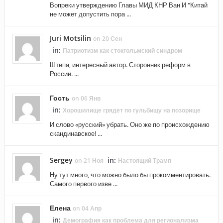
Вопреки утверждению Главы МИД КНР Ван И "Китай
не может допустить пора ...
Juri Motsilin
on 20 Сен
in:
Патриотизм как стокгольмский синдром
Штепа, интересный автор. Сторонник реформ в
России. ...
Гость
on 06 Янв
in:
Хорошилище грядет по гульбищу на позорище
И слово «русский» убрать. Оно же по происхождению
скандинавское! ...
Sergey
in:
on 21 Ноя
Настоящий Трамп
Ну тут много, что можно было бы прокомментировать.
Самого первого изве ...
Елена
on 04 Апр
in:
Демография как проблема для регионализма