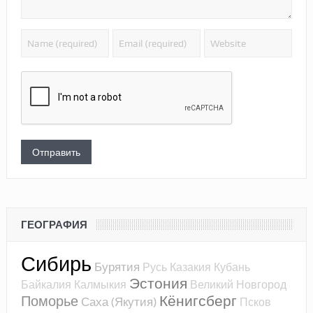
ГЕОГРАФИЯ
Сибирь
Бурятия
Русь
Казакия
Кубань
Эстония
Байкалия
Калмыкия
Великий Новгород
Кёнигсберг
Поморье
Саха (Якутия)
Псков