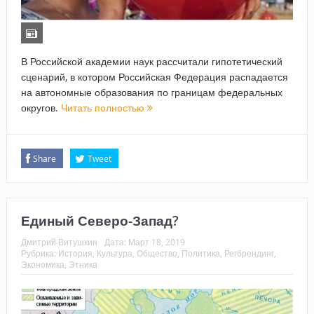
В Российской академии наук рассчитали гипотетический
сценарий, в котором Российская Федерация распадается
на автономные образования по границам федеральных
округов.
Читать полностью
Share
Tweet
Единый Северо-Запад?
Дмитрий Витушкин
Дата:
Март 18, 2019
Рубрика:
История
,
Культура
,
Общество
,
Политика
,
Регбрендинг
,
Экономика
,
Этника