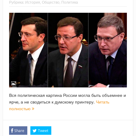
Рубрика:
История
,
Общество
,
Политика
Вся политическая картина России могла быть объемнее и
ярче, а не сводиться к думскому принтеру.
Читать
полностью
Share
Tweet