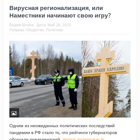
Вирусная регионализация, или
Наместники начинают свою игру?
Вадим Штепа
Дата:
Май 26, 2020
Рубрика:
Общество
,
Политика
Одним из неожиданных политических последствий
пандемии в РФ стало то, что рейтинги губернаторов
обогнали президентский.
Читать полностью