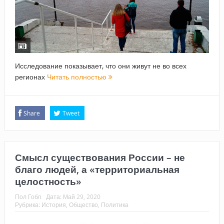
Исследование показывает, что они живут не во всех
регионах
Читать полностью
Share
Tweet
Смысл существования России – не
благо людей, а «территориальная
целостность»
Пол Гобл
Дата:
Май 29, 2020
Рубрика:
История
,
Общество
,
Политика