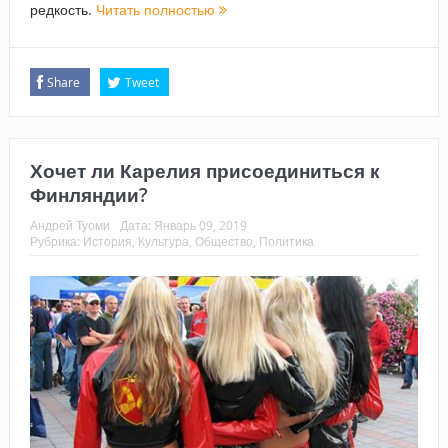
редкость.
Читать полностью
Share
Tweet
Хочет ли Карелия присоединиться к
Финляндии?
Андрей Туоми
Дата:
Январь 09, 2019
Рубрика:
История
,
Культура
,
Общество
,
Политика