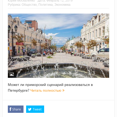
Юрий Москаленко
Дата:
Февраль 12, 2019
Рубрика:
Общество
,
Политика
,
Экономика
Может ли приморский сценарий реализоваться в
Петербурге?
Читать полностью
Share
Tweet