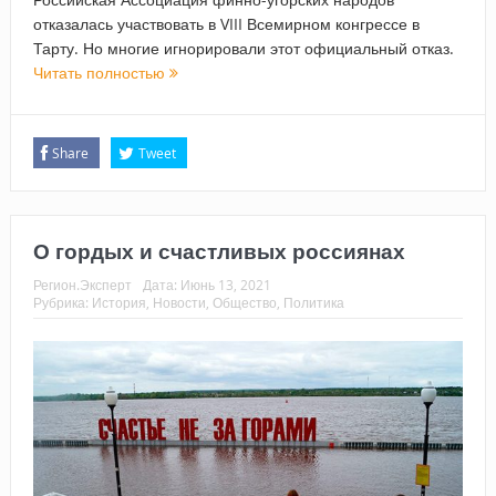
отказалась участвовать в VIII Всемирном конгрессе в
Тарту. Но многие игнорировали этот официальный отказ.
Читать полностью
Share
Tweet
О гордых и счастливых россиянах
Регион.Эксперт
Дата:
Июнь 13, 2021
Рубрика:
История
,
Новости
,
Общество
,
Политика