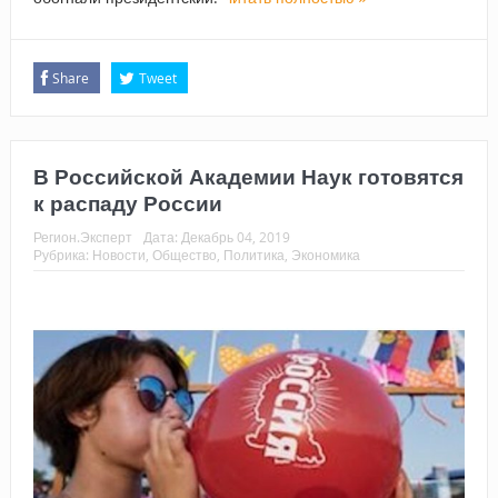
Share
Tweet
В Российской Академии Наук готовятся
к распаду России
Регион.Эксперт
Дата:
Декабрь 04, 2019
Рубрика:
Новости
,
Общество
,
Политика
,
Экономика