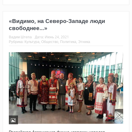
«Видимо, на Северо-Западе люди
свободнее…»
Вадим Штепа
Дата:
Июнь 24, 2021
Рубрика:
Культура
,
Общество
,
Политика
,
Этника
Российская Ассоциация финно-угорских народов