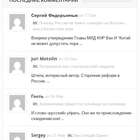
ПОСЛЕДНИЕ КОММЕНТАРИИ
Сергий Федорынчык
on 17 Окт
in:
Почему России не помог «поворот на Восток»,
или у Китая своя игра
Вопреки утверждению Главы МИД КНР Ван И "Китай
не может допустить пора ...
Juri Motsilin
on 20 Сен
in:
Патриотизм как стокгольмский синдром
Штепа, интересный автор. Сторонник реформ в
России. ...
Гость
on 06 Янв
in:
Хорошилище грядет по гульбищу на позорище
И слово «русский» убрать. Оно же по происхождению
скандинавское! ...
Sergey
in:
on 21 Ноя
Настоящий Трамп