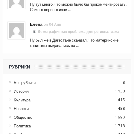
Ну тут много, что можно было бы прокомментировать.
Самого первого изве ...
Елена
on 04 Апр
in:
Демография как проблема для регионализма
Ну был же в Дагестане скандал, что материнские
капиталы выдавались на ...
РУБРИКИ
Без рубрики
8
История
1 130
Культура
415
Новости
488
Общество
1 693
Политика
1 718