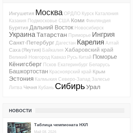
Москва
Ингушетия
ОРДЛО
Курск
Каталония
Коми
Казакия
Подмосковье
США
Финляндия
Дальний Восток
Бурятия
Новосибирск
Украина
Ингрия
Татарстан
Приморье
Карелия
Санкт-Петербург
Дагестан
Алтай
Хабаровский край
Саха (Якутия)
Байкалия
Поморье
Великий Новгород
Кавказ
Русь
Китай
Кёнигсберг
Псков
Екатеринбург
Беларусь
Башкортостан
Крым
Красноярский край
Эстония
Калмыкия
Северо-Запад
Залесье
Сибирь
Урал
Чечня
Литва
Кубань
НОВОСТИ
Таблица чемпионата НХЛ
Май 08, 2026