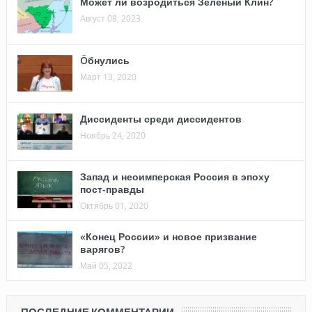
Может ли возродиться Зеленый Клин?
Август 08, 2023
Öбнулись
Март 13, 2020
Диссиденты среди диссидентов
Ноябрь 24, 2020
Запад и неоимперская Россия в эпоху
пост-правды
Октябрь 01, 2020
«Конец России» и новое призвание
варягов?
Май 05, 2022