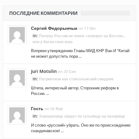
ПОСЛЕДНИЕ КОММЕНТАРИИ
Сергий Федорынчык
on 17 Окт
in:
Почему России не помог «поворот на Восток»,
или у Китая своя игра
Вопреки утверждению Главы МИД КНР Ван И "Китай
не может допустить пора ...
Juri Motsilin
on 20 Сен
in:
Патриотизм как стокгольмский синдром
Штепа, интересный автор. Сторонник реформ в
России. ...
Гость
on 06 Янв
in:
Хорошилище грядет по гульбищу на позорище
И слово «русский» убрать. Оно же по происхождению
скандинавское! ...