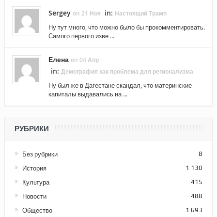
Sergey
in:
on 21 Ноя
Настоящий Трамп
Ну тут много, что можно было бы прокомментировать.
Самого первого изве ...
Елена
on 04 Апр
in:
Демография как проблема для регионализма
Ну был же в Дагестане скандал, что материнские
капиталы выдавались на ...
РУБРИКИ
Без рубрики
8
История
1 130
Культура
415
Новости
488
Общество
1 693