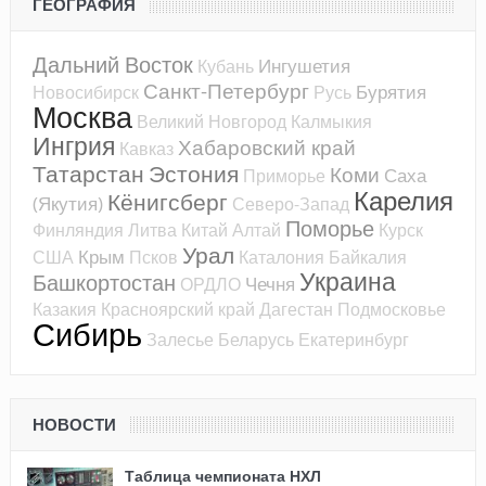
ГЕОГРАФИЯ
Дальний Восток
Ингушетия
Кубань
Санкт-Петербург
Бурятия
Новосибирск
Русь
Москва
Великий Новгород
Калмыкия
Ингрия
Хабаровский край
Кавказ
Татарстан
Эстония
Коми
Саха
Приморье
Карелия
Кёнигсберг
(Якутия)
Северо-Запад
Поморье
Финляндия
Литва
Китай
Алтай
Курск
Урал
Крым
США
Псков
Каталония
Байкалия
Украина
Башкортостан
Чечня
ОРДЛО
Казакия
Красноярский край
Дагестан
Подмосковье
Сибирь
Залесье
Беларусь
Екатеринбург
НОВОСТИ
Таблица чемпионата НХЛ