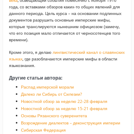
века
, освещающий события помесячно с ноября 1916
года, со вставками обзоров каких-то общих явлений для
данного периода. Цель курса – на основании подлинных
документов разрушить основные имперские мифы,
которые транслируются нынешним официозом (замечу,
что его позиция мало отличается от черносотенцев того
времени).
Кроме этого, я делаю
лингвистический канал о славянских
языках
, где разоблачаются имперские мифы в области
языкознания.
Другие статьи автора:
Распад имперской морали
Далеко ли Сибирь от Силезии?
Новостной обзор за неделю 22-28 февраля
Новостной обзор за неделю 15-21 февраля
Основы Рязанского суверенитета
Возрождение диалектов – деконструкция империи
Сибирская Федерация