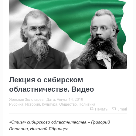
Лекция о сибирском
областничестве. Видео
Ярослав Золотарёв
Дата:
Август 14, 2019
Рубрика:
История
,
Культура
,
Общество
,
Политика
Печать
Email
«Отцы» сибирского областничества – Григорий
Потанин, Николай Ядринцев