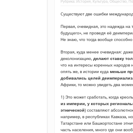
Рубрика:
История
,
Культура
,
Общество
,
По
Cуществуют две ошибки международн
Первая, очевидная, это надежда на 
будущего», не проведя её деимпер
Не знаю, что тогда вообще способно
Вторая, куда менее очевидная: даже
деколонизацию,
делают ставку то
что на интересы коренных народов н
опять же, в истории куда
меньше пр
добивались целей деимпериализ
Африки, то можно увидеть два моме
1) Это может сработать, когда креолы
из империи, у которых регионал
этнической
) составляют абсолютное
например, в республиках Кавказа, н
Татарстане или Башкортостане этни
часть населения, много где они воо