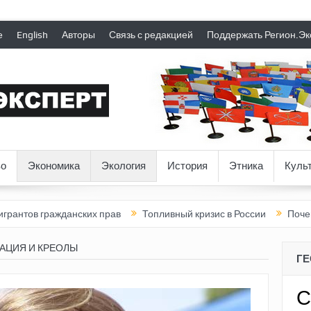
е
English
Авторы
Связь с редакцией
Поддержать Регион.Эк
о
Экономика
Экология
История
Этника
Куль
ажданских прав
Топливный кризис в России
Почему нынешня
АЦИЯ И КРЕОЛЫ
Г
С