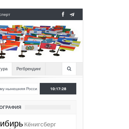
сперт
тура
Регбрендинг
я Россия стала хуже, чем СССР?
10:17:29
Вертикаль под давлением
ЕОГРАФИЯ
ибирь
Кёнигсберг