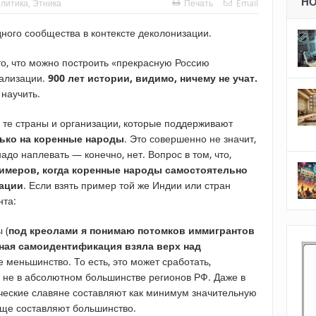
Н
литика
,
Этника
Печать
Email
ого сообщества в контексте деколонизации.
то, что можно построить «прекрасную Россию
иализации.
900 лет истории, видимо, ничему не учат.
 научить.
 те страны и организации, которые поддерживают
лько на коренные народы
. Это совершенно не значит,
адо наплевать — конечно, нет. Вопрос в том, что,
имеров, когда коренные народы самостоятельно
ации
. Если взять пример той же Индии или стран
нта:
 (
под креолами я понимаю потомков иммигрантов
ьная самоидентификация взяла верх над
 меньшинство. То есть, это может сработать,
о не в абсолютном большинстве регионов РФ. Даже в
ческие славяне составляют как минимум значительную
бще составляют большинство.