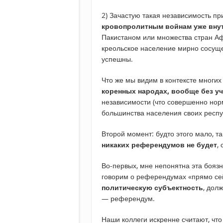
2) Зачастую такая независимость пр
кровопролитным войнам уже вн
Пакистаном или множества стран Афр
креольское население мирно сосуще
успешны.
Что же мы видим в контексте многи
коренных народах, вообще без уч
независимости (что совершенно нор
большинства населения своих респу
Второй момент: будто этого мало, т
никаких референдумов не будет
,
Во-первых, мне непонятна эта боя
говорим о референдумах «прямо се
политическую субъектность
, дол
— референдум.
Наши коллеги искренне считают, что