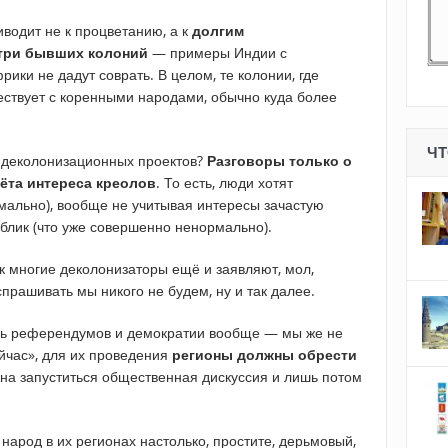
иводит не к процветанию, а к
долгим
утри бывших колоний
— примеры Индии с
ики не дадут соврать. В целом, те колонии, где
ствует с коренными народами, обычно куда более
ЧТ
х деколонизационных проектов?
Разговоры только о
ёта интереса креолов
. То есть, люди хотят
мально), вообще не учитывая интересы зачастую
блик (что уже совершенно ненормально).
ак многие деколонизаторы ещё и заявляют, мол,
 спрашивать мы никого не будем, ну и так далее.
знь референдумов и демократии вообще — мы же не
йчас», для их проведения
регионы должны обрести
жна запуститься общественная дискуссия и лишь потом
 народ в их регионах настолько, простите, дерьмовый,