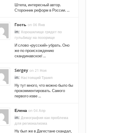
Штепа, интересный автор.
Сторонник реформ в России. ...
Гость
on 06 Янв
in:
Хорошилище грядет по
гульбищу на позорище
И слово «русский» убрать. Оно
же по происхождению
скандинавское! ...
Sergey
on 21 Ноя
in:
Настоящий Трамп
Ну тут много, что можно было бы
прокомментировать. Самого
первого изве ...
Елена
on 04 Апр
in:
Демография как проблема
для регионализма
Ну был же в Дагестане скандал,