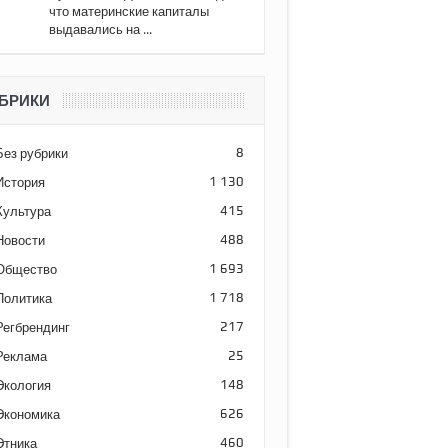
что материнские капиталы
выдавались на ...
БРИКИ
Без рубрики
8
История
1 130
Культура
415
Новости
488
Общество
1 693
Политика
1 718
Регбрендинг
217
Реклама
25
Экология
148
Экономика
626
Этника
460