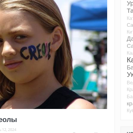
У
Т
Ка
Са
Ки
Д
Са
Ка
К
Б
У
Ве
Кр
Ба
кр
Ку
реолы
 12, 2024