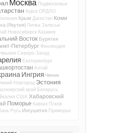
Москва
рал
Подмосковье
атарстан
Курск
ОРДЛО
Коми
Крым
талония
Дагестан
ха (Якутия)
Литва
Залесье
тай
Новосибирск
Казакия
альний Восток
Бурятия
нкт-Петербург
Финляндия
лмыкия
Северо-Запад
арелия
Екатеринбург
ашкортостан
Алтай
краина
Ингрия
Чечня
Эстония
ликий Новгород
асноярский край
Беларусь
Хабаровский
йкалия
США
Поморье
ай
Кавказ
Псков
Ингушетия
бань
Русь
Приморье