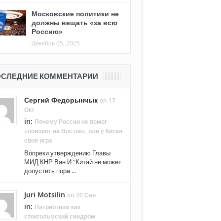
Московские политики не
должны вещать «за всю
Россию»
Декабрь 05, 2025
СЛЕДНИЕ КОММЕНТАРИИ
Сергий Федорынчык
on 17
Окт
in:
Почему России не помог
«поворот на Восток», или у Китая
своя игра
Вопреки утверждению Главы
МИД КНР Ван И "Китай не может
допустить пора ...
Juri Motsilin
on 20 Сен
in:
Патриотизм как
стокгольмский синдром