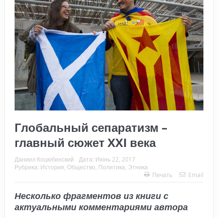
Глобальный сепаратизм –
главный сюжет XXI века
Даниил Коцюбинский
Дата:
Июнь 22, 2017
Рубрика:
История
,
Общество
,
Политика
,
Этника
Печать
Email
Несколько фрагментов из книги с
актуальными комментариями автора