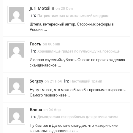
Juri Motsilin
on 20 Сен
in:
Патриотизм как стокгольмский синдром
Штепа, интересный автор. Сторонник реформ в
России. ...
Гость
on 06 Янв
in:
Хорошилище грядет по гульбищу на позорище
И слово «русский» убрать. Оно же по происхождению
скандинавское! ...
Sergey
in:
on 21 Ноя
Настоящий Трамп
Ну тут много, что можно было бы прокомментировать.
Самого первого изве ...
Елена
on 04 Апр
in:
Демография как проблема для регионализма
Ну был же в Дагестане скандал, что материнские
капиталы выдавались на ...