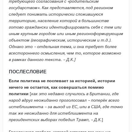
требующего согласования с «родительским
государством». Как представляется, под регионом
следует понимать исторически сложившуюся
территорию, население которой в большинстве
готово граждански идентифицировать себя с тем или
иным крупным городом или иным регионоформирующим
объектом (географическим, историческим и т.д.).
Однако это – отдельная тема, и она требует более
всестороннего осмысления, чем то, которое возможно
в рамках данного текста. – Д.К.]
ПОСЛЕСЛОВИЕ
Если политика не поспевает за историей, истории
ничего не остается, как совершаться помимо
политики
[
как это недавно случилось в Британии, где
народ вдруг неожиданно проголосовал – поперёк всего
истеблишмента – за выход из ЕС, или в США, где точно
так же неожиданно для истеблишмента на
президентских выборах победил Трамп, – Д.К.
]
Гражданская свобода, которой остается все меньше