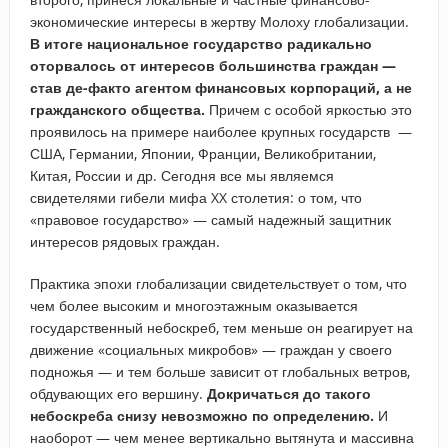
экономические интересы в жертву Молоху глобализации.
В итоге национальное государство радикально
оторвалось от интересов большинства граждан —
став де-факто агентом финансовых корпораций, а не
гражданского общества.
Причем с особой яркостью это
проявилось на примере наиболее крупных государств —
США, Германии, Японии, Франции, Великобритании,
Китая, России и др. Сегодня все мы являемся
свидетелями гибели мифа XX столетия: о том, что
«правовое государство» — самый надежный защитник
интересов рядовых граждан.
Практика эпохи глобализации свидетельствует о том, что
чем более высоким и многоэтажным оказывается
государственный небоскреб, тем меньше он реагирует на
движение «социальных микробов» — граждан у своего
подножья — и тем больше зависит от глобальных ветров,
обдувающих его вершину.
Докричаться до такого
небоскреба снизу невозможно по определению.
И
наоборот — чем менее вертикально вытянута и массивна