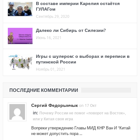
В составе империи Карелия остаётся
ГУЛАГом
Сентябрь 29, 2020
Далеко ли Сибирь от Силезии?
Июнь 16, 2021
Игры с шулером: о выборах и переписи в
путинской России
Ноябрь 01, 2021
ПОСЛЕДНИЕ КОММЕНТАРИИ
Сергий Федорынчык
on 17 Окт
in:
Почему России не помог «поворот на Восток»,
или у Китая своя игра
Вопреки утверждению Главы МИД КНР Ван И "Китай
не может допустить пора ...