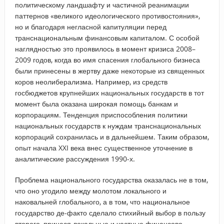
политическому ландшафту и частичной реанимации
паттернов «великого идеологического противостояния»,
но и благодаря негласной капитуляции перед
транснациональным финансовым капиталом. С особой
наглядностью это проявилось в момент кризиса 2008–
2009 годов, когда во имя спасения глобального бизнеса
были принесены в жертву даже некоторые из священных
коров неолиберализма. Например, из средств
госбюджетов крупнейших национальных государств в тот
момент была оказана широкая помощь банкам и
корпорациям. Тенденция приспособления политики
национальных государств к нуждам транснациональных
корпораций сохранилась и в дальнейшем. Таким образом,
опыт начала XXI века внес существенное уточнение в
аналитические рассуждения 1990-х.
Проблема национального государства оказалась не в том,
что оно угодило между молотом локального и
наковальней глобального, а в том, что национальное
государство де-факто сделало стихийный выбор в пользу
второго, принеся локальные и частные финансово-