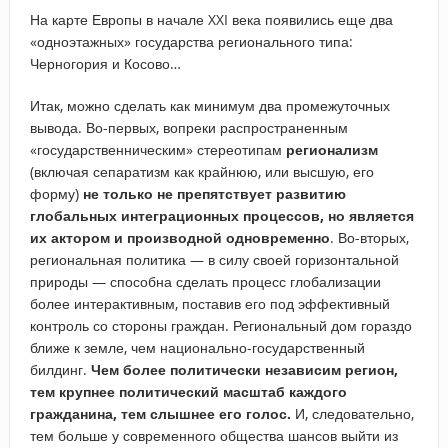
На карте Европы в начале XXI века появились еще два
«одноэтажных» государства регионального типа:
Черногория и Косово…
Итак, можно сделать как минимум два промежуточных
вывода. Во-первых, вопреки распространенным
«государственническим» стереотипам
регионализм
(включая сепаратизм как крайнюю, или высшую, его
форму)
не только не препятствует развитию
глобальных интеграционных процессов, но является
их актором и производной одновременно
. Во-вторых,
региональная политика — в силу своей горизонтальной
природы — способна сделать процесс глобализации
более интерактивным, поставив его под эффективный
контроль со стороны граждан. Региональный дом гораздо
ближе к земле, чем национально-государственный
билдинг.
Чем более политически независим регион,
тем крупнее политический масштаб каждого
гражданина, тем слышнее его голос.
И, следовательно,
тем больше у современного общества шансов выйти из