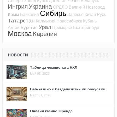
Чечня
Северо-Запад
Курск
Дагестан
Беларусь
Ингрия
Украина
ОРДЛО
Великий Новгород
Сибирь
Крым
Байкалия
Залесье
Китай
Русь
Татарстан
Калмыкия
Новосибирск
Кубань
Урал
Бурятия
Алтай
Приморье
Екатеринбург
Москва
Карелия
НОВОСТИ
Таблица чемпионата НХЛ
Май 08, 2026
Веб-казино с бездепозитными бонусами
Март 31, 2026
Онлайн казино Френдс