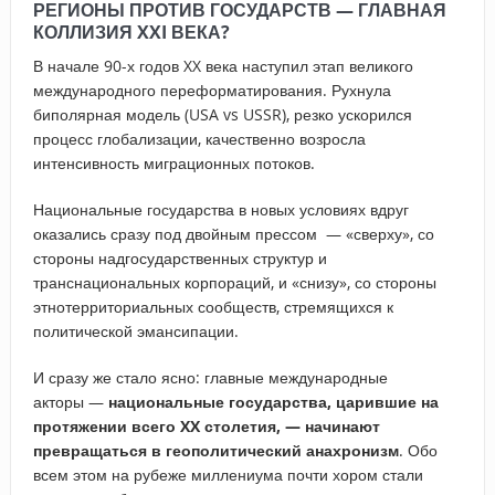
РЕГИОНЫ ПРОТИВ ГОСУДАРСТВ — ГЛАВНАЯ
КОЛЛИЗИЯ XXI ВЕКА?
В начале 90-х годов XX века наступил этап великого
международного переформатирования. Рухнула
биполярная модель (USA vs USSR), резко ускорился
процесс глобализации, качественно возросла
интенсивность миграционных потоков.
Национальные государства в новых условиях вдруг
оказались сразу под двойным прессом — «сверху», со
стороны надгосударственных структур и
транснациональных корпораций, и «снизу», со стороны
этнотерриториальных сообществ, стремящихся к
политической эмансипации.
И сразу же стало ясно: главные международные
акторы —
национальные государства, царившие на
протяжении всего XX столетия, — начинают
превращаться в геополитический анахронизм
. Обо
всем этом на рубеже миллениума почти хором стали