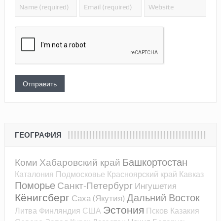
ГЕОГРАФИЯ
Башкортостан
Коми
Хабаровский край
Каталония
Подмосковье
Красноярский край
Кавказ
Поморье
Санкт-Петербург
Ингушетия
Кёнигсберг
Дальний Восток
Саха (Якутия)
Эстония
Литва
Финляндия
США
Псков
Казакия