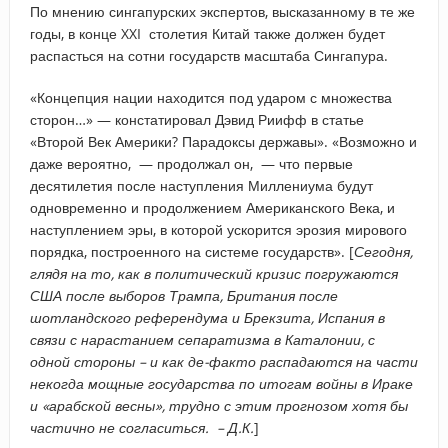
По мнению сингапурских экспертов, высказанному в те же
годы, в конце XXI столетия Китай также должен будет
распасться на сотни государств масштаба Сингапура.
«Концепция нации находится под ударом с множества
сторон…» — констатировал Дэвид Риифф в статье
«Второй Век Америки? Парадоксы державы». «Возможно и
даже вероятно, — продолжал он, — что первые
десятилетия после наступления Миллениума будут
одновременно и продолжением Американского Века, и
наступлением эры, в которой ускорится эрозия мирового
порядка, построенного на системе государств». [
Сегодня,
глядя на то, как в политический кризис погружаются
США после выборов Трампа, Британия после
шотландского референдума и Брекзита, Испания в
связи с нарастанием сепаратизма в Каталонии, с
одной стороны – и как де-факто распадаются на части
некогда мощные государства по итогам войны в Ираке
и «арабской весны», трудно с этим прогнозом хотя бы
частично не согласиться. – Д.К.
]