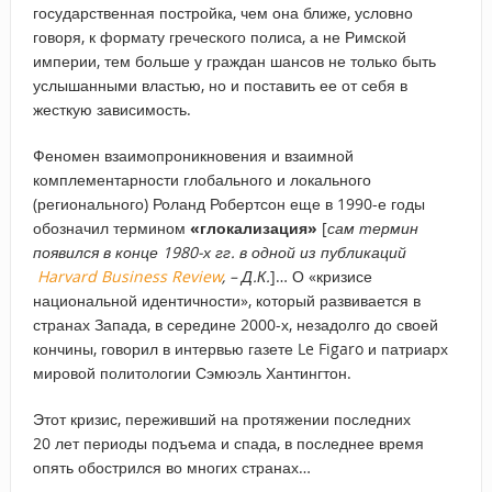
государственная постройка, чем она ближе, условно
говоря, к формату греческого полиса, а не Римской
империи, тем больше у граждан шансов не только быть
услышанными властью, но и поставить ее от себя в
жесткую зависимость.
Феномен взаимопроникновения и взаимной
комплементарности глобального и локального
(регионального) Роланд Робертсон еще в 1990-е годы
обозначил термином
«глокализация»
[
сам термин
появился в конце 1980-х гг. в одной из публикаций
Harvard Business Review
, – Д.К.
]… О «кризисе
национальной идентичности», который развивается в
странах Запада, в середине 2000-х, незадолго до своей
кончины, говорил в интервью газете Le Figaro и патриарх
мировой политологии Сэмюэль Хантингтон.
Этот кризис, переживший на протяжении последних
20 лет периоды подъема и спада, в последнее время
опять обострился во многих странах…