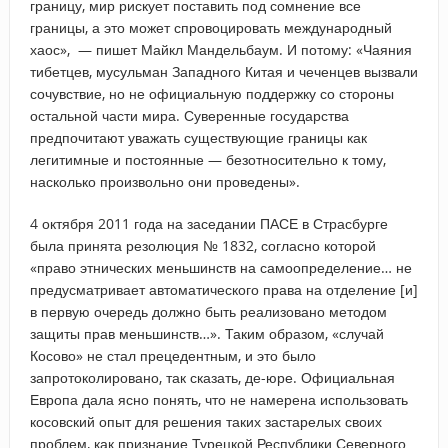
границу, мир рискует поставить под сомнение все
границы, а это может спровоцировать международный
хаос», — пишет Майкл Мандельбаум. И потому: «Чаяния
тибетцев, мусульман Западного Китая и чеченцев вызвали
сочувствие, но не официальную поддержку со стороны
остальной части мира. Суверенные государства
предпочитают уважать существующие границы как
легитимные и постоянные — безотносительно к тому,
насколько произвольно они проведены».
4 октября 2011 года на заседании ПАСЕ в Страсбурге
была принята резолюция № 1832, согласно которой
«право этнических меньшинств на самоопределение… не
предусматривает автоматического права на отделение [и]
в первую очередь должно быть реализовано методом
защиты прав меньшинств…». Таким образом, «случай
Косово» не стал прецедентным, и это было
запротоколировано, так сказать, де-юре. Официальная
Европа дала ясно понять, что не намерена использовать
косовский опыт для решения таких застарелых своих
проблем, как признание Турецкой Республики Северного