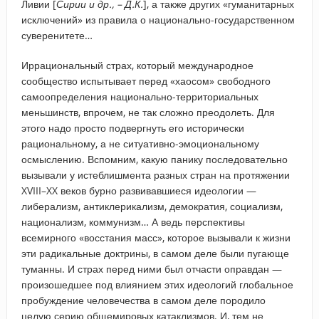
Ливии [
Сирии и др., – Д.К.
], а также других «гуманитарных
исключений» из правила о национально-государственном
суверенитете…
Иррациональный страх, который международное
сообщество испытывает перед «хаосом» свободного
самоопределения национально-территориальных
меньшинств, впрочем, не так сложно преодолеть. Для
этого надо просто подвергнуть его исторически
рациональному, а не ситуативно-эмоциональному
осмыслению. Вспомним, какую панику последовательно
вызывали у истеблишмента разных стран на протяжении
XVIII–XX веков бурно развивавшиеся идеологии —
либерализм, антиклерикализм, демократия, социализм,
национализм, коммунизм… А ведь перспективы
всемирного «восстания масс», которое вызывали к жизни
эти радикальные доктрины, в самом деле были пугающе
туманны. И страх перед ними был отчасти оправдан —
произошедшее под влиянием этих идеологий глобальное
пробуждение человечества в самом деле породило
целую серию общемировых катаклизмов. И, тем не