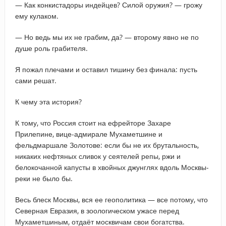
— Как конкистадоры индейцев? Силой оружия? — грожу
ему кулаком.
— Но ведь мы их не грабим, да? — второму явно не по
душе роль грабителя.
Я пожал плечами и оставил тишину без финала: пусть
сами решат.
К чему эта история?
К тому, что Россия стоит на ефрейторе Захаре
Прилепине, вице-адмирале Мухаметшине и
фельдмаршале Золотове: если бы не их брутальность,
никаких нефтяных сливок у сеятелей репы, ржи и
белокочанной капусты в хвойных джунглях вдоль Москвы-
реки не было бы.
Весь блеск Москвы, вся ее геополитика — все потому, что
Северная Евразия, в зоологическом ужасе перед
Мухаметшиным, отдаёт москвичам свои богатства.