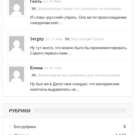
Гость
on 06 Янв
in:
Хорошилище грядет по гульбищу на позорище
И слово «русский» убрать. Оно же по происхождению
скандинавское! ...
Sergey
in:
on 21 Ноя
Настоящий Трамп
Ну тут много, что можно было бы прокомментировать.
Самого первого изве ...
Елена
on 04 Апр
in:
Демография как проблема для регионализма
Ну был же в Дагестане скандал, что материнские
капиталы выдавались на ...
РУБРИКИ
Без рубрики
8