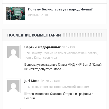
Почему безмолвствует народ Чечни?
Июнь 07, 2018
ПОСЛЕДНИЕ КОММЕНТАРИИ
Сергий Федорынчык
on 17 Окт
in:
Почему России не помог «поворот на Восток»,
или у Китая своя игра
Вопреки утверждению Главы МИД КНР Ван И "Китай
не может допустить пора ...
Juri Motsilin
on 20 Сен
in:
Патриотизм как стокгольмский синдром
Штепа, интересный автор. Сторонник реформ в
России. ...