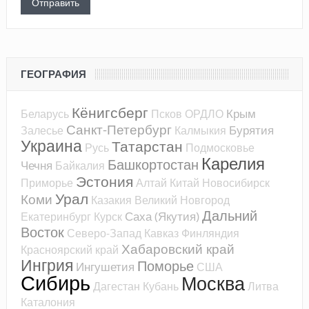
ГЕОГРАФИЯ
Кёнигсберг
Крым
Беларусь
Псков
ОРДЛО
Санкт-Петербург
Бурятия
Залесье
Калмыкия
Украина
Татарстан
Русь
Подмосковье
Карелия
Башкортостан
Чечня
Байкалия
Эстония
Приморье
Алтай
Китай
Новосибирск
Урал
Коми
Казакия
Великий Новгород
Дальний
Саха (Якутия)
Екатеринбург
Курск
Восток
Северо-Запад
Кавказ
Финляндия
Хабаровский край
Красноярский край
Ингрия
Поморье
Ингушетия
США
Сибирь
Москва
Дагестан
Кубань
Литва
Каталония