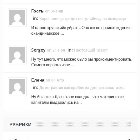
Гость
on 06 Янв
in:
Хорошилище грядет по гульбищу на позорище
И слово «русский» убрать. Оно же по происхождению
скандинавское! ...
Sergey
in:
on 21 Ноя
Настоящий Трамп
Ну тут много, что можно было бы прокомментировать.
Самого первого изве ...
Елена
on 04 Апр
in:
Демография как проблема для регионализма
Ну был же в Дагестане скандал, что материнские
капиталы выдавались на ...
РУБРИКИ