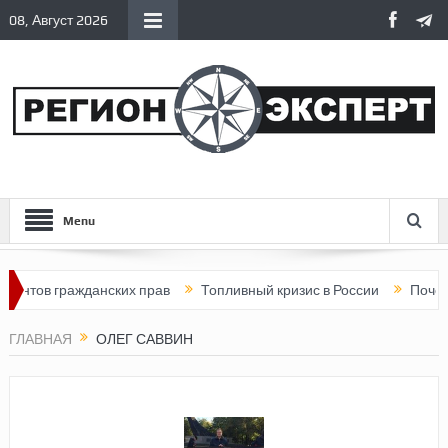
08, Август 2026
Menu
нтов гражданских прав
Топливный кризис в России
Почему н
ГЛАВНАЯ
ОЛЕГ САВВИН