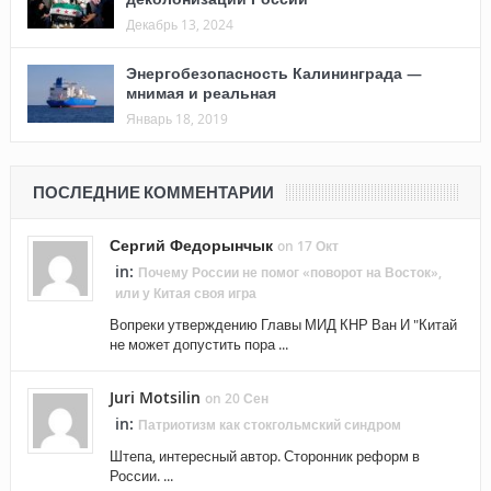
Декабрь 13, 2024
Энергобезопасность Калининграда —
мнимая и реальная
Январь 18, 2019
ПОСЛЕДНИЕ КОММЕНТАРИИ
Сергий Федорынчык
on 17 Окт
in:
Почему России не помог «поворот на Восток»,
или у Китая своя игра
Вопреки утверждению Главы МИД КНР Ван И "Китай
не может допустить пора ...
Juri Motsilin
on 20 Сен
in:
Патриотизм как стокгольмский синдром
Штепа, интересный автор. Сторонник реформ в
России. ...