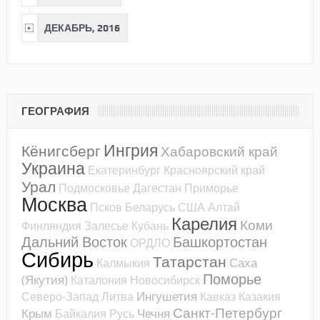
ДЕКАБРЬ, 2016
ГЕОГРАФИЯ
Ингрия
Кёнигсберг
Хабаровский край
Украина
Екатеринбург
Красноярский край
Урал
Подмосковье
Дагестан
Приморье
Москва
Псков
Беларусь
США
Алтай
Карелия
Коми
Финляндия
Залесье
Кубань
Дальний Восток
Башкортостан
ОРДЛО
Сибирь
Татарстан
Саха
Калмыкия
Поморье
(Якутия)
Каталония
Новосибирск
Ингушетия
Северо-Запад
Литва
Кавказ
Казакия
Санкт-Петербург
Крым
Чечня
Байкалия
Русь