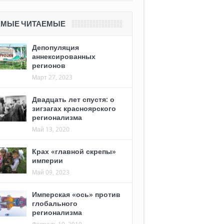
АМЫЕ ЧИТАЕМЫЕ
Депопуляция
аннексированных
регионов
Март 27, 2023
Двадцать лет спустя: о
зигзагах красноярского
регионализма
Май 13, 2020
Крах «главной скрепы»
империи
Май 09, 2023
Имперская «ось» против
глобального
регионализма
Февраль 10, 2019