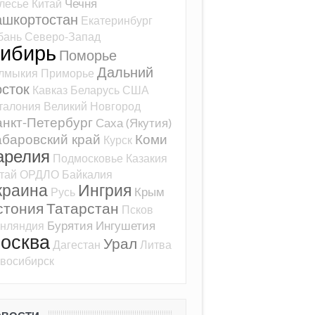
Чечня
лесье
Китай
ашкортостан
Екатеринбург
бань
Северо-Запад
ибирь
Поморье
Дальний
лмыкия
Приморье
сток
Кавказ
Беларусь
США
талония
Великий Новгород
нкт-Петербург
Саха (Якутия)
баровский край
Коми
Курск
арелия
Подмосковье
Казакия
тай
ОРДЛО
Байкалия
краина
Ингрия
Крым
Русь
стония
Татарстан
Псков
Бурятия
Ингушетия
нляндия
осква
Урал
Дагестан
Литва
восибирск