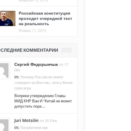
Российская конституция
проходит очередной тест
на реальность
Январь 11, 2019
СЛЕДНИЕ КОММЕНТАРИИ
Сергий Федорынчык
on 17
Окт
in:
Почему России не помог
«поворот на Восток», или у Китая
своя игра
Вопреки утверждению Главы
МИД КНР Ван И "Китай не может
допустить пора ...
Juri Motsilin
on 20 Сен
in:
Патриотизм как