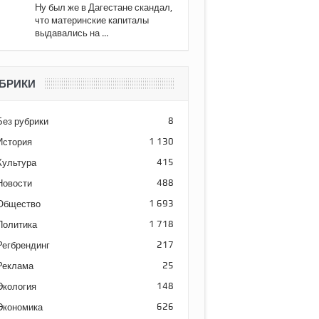
Ну был же в Дагестане скандал,
что материнские капиталы
выдавались на ...
БРИКИ
Без рубрики
8
История
1 130
Культура
415
Новости
488
Общество
1 693
Политика
1 718
Регбрендинг
217
Реклама
25
Экология
148
Экономика
626