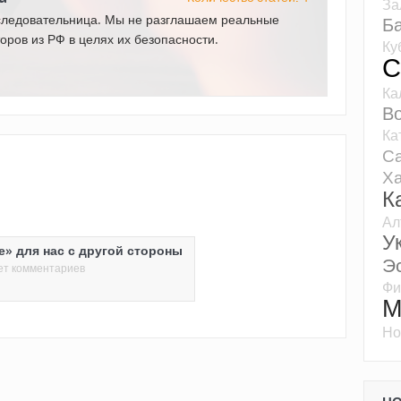
За
следовательница. Мы не разглашаем реальные
Б
оров из РФ в целях их безопасности.
Ку
С
Ка
Во
Ка
Са
Ха
К
Ал
У
е» для нас с другой стороны
Э
ет комментариев
Фи
М
Но