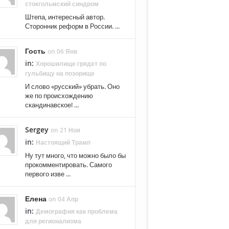
стокгольмский синдром
Штепа, интересный автор.
Сторонник реформ в России. ...
Гость
on 06 Янв
in:
Хорошилище грядет по
гульбищу на позорище
И слово «русский» убрать. Оно
же по происхождению
скандинавское! ...
Sergey
on 21 Ноя
in:
Настоящий Трамп
Ну тут много, что можно было бы
прокомментировать. Самого
первого изве ...
Елена
on 04 Апр
in:
Демография как проблема
для регионализма