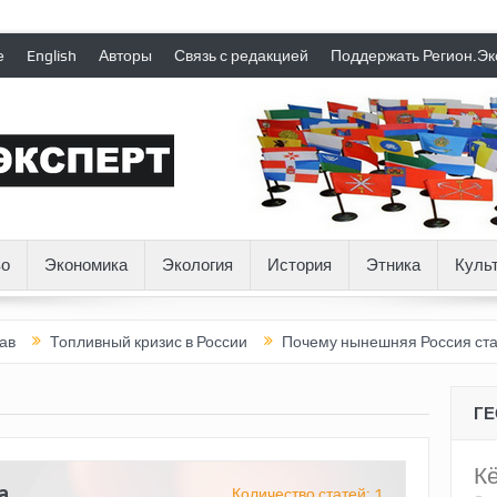
е
English
Авторы
Связь с редакцией
Поддержать Регион.Эк
о
Экономика
Экология
История
Этника
Куль
опливный кризис в России
Почему нынешняя Россия стала хуже
Г
К
a
Количество статей: 1