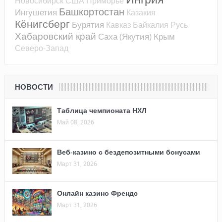
Новосибирск
США
Приморье
Башкортостан
Ингушетия
Казакия
Кёнигсберг
Бурятия
Кавказ
Байкалия
Русь
Хабаровский край
Саха (Якутия)
Крым
Северо-Запад
НОВОСТИ
Таблица чемпионата НХЛ
Май 08, 2026
Веб-казино с бездепозитными бонусами
Март 31, 2026
Онлайн казино Френдс
Март 31, 2026