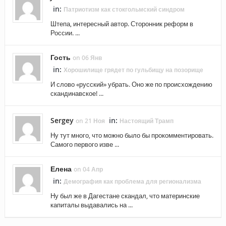
in:
Патриотизм как стокгольмский синдром
Штепа, интересный автор. Сторонник реформ в
России. ...
Гость
on 06 Янв
in:
Хорошилище грядет по гульбищу на позорище
И слово «русский» убрать. Оно же по происхождению
скандинавское! ...
Sergey
in:
on 21 Ноя
Настоящий Трамп
Ну тут много, что можно было бы прокомментировать.
Самого первого изве ...
Елена
on 04 Апр
in:
Демография как проблема для регионализма
Ну был же в Дагестане скандал, что материнские
капиталы выдавались на ...