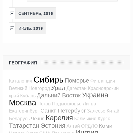
СЕНТЯБРЬ, 2019
ИЮЛЬ, 2019
ГЕОГРАФИЯ
Сибирь
Поморье
Каталония
Финляндия
Урал
Великий Новгород
Дагестан
Красноярский
Украина
Дальний Восток
край
Кубань
Москва
Псков
Подмосковье
Литва
Санкт-Петербург
Екатеринбург
Залесье
Китай
Карелия
Чечня
Беларусь
Калмыкия
Курск
Татарстан
Эстония
Коми
Алтай
ОРДЛО
Ингрия