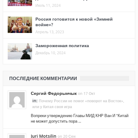
Июль 11, 2024
Россия готовится к новой «Зимней
войне»?
Апрель 13, 2023
Замороженная политика
Декабрь 10, 2024
ПОСЛЕДНИЕ КОММЕНТАРИИ
Сергий Федорынчык
on 17 Окт
in:
Почему России не помог «поворот на Восток»,
или у Китая своя игра
Вопреки утверждению Главы МИД КНР Ван И "Китай
не может допустить пора ...
Juri Motsilin
on 20 Сен