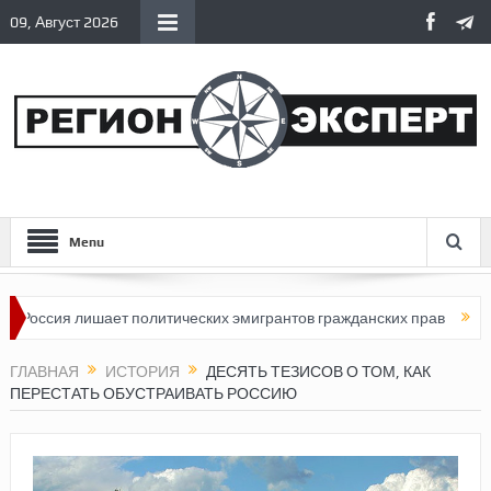
09, Август 2026
Menu
лишает политических эмигрантов гражданских прав
Топливный к
ГЛАВНАЯ
ИСТОРИЯ
ДЕСЯТЬ ТЕЗИСОВ О ТОМ, КАК
ПЕРЕСТАТЬ ОБУСТРАИВАТЬ РОССИЮ