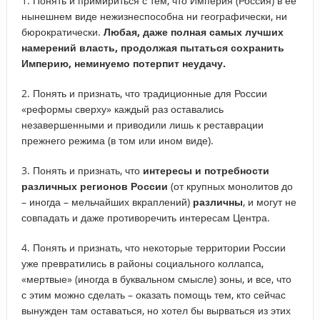
1. Понять и примириться с тем, что Империя (Россия) в ее
нынешнем виде нежизнеспособна ни географически, ни
бюрократически.
Любая, даже полная самых лучших
намерений власть, продолжая пытаться сохранить
Империю, неминуемо потерпит неудачу.
2. Понять и признать, что традиционные для России
«реформы сверху» каждый раз оставались
незавершенными и приводили лишь к реставрации
прежнего режима (в том или ином виде).
3. Понять и признать, что
интересы и потребности
различных регионов России
(от крупных монолитов до
– иногда – мельчайших вкраплений)
различны
, и могут не
совпадать и даже противоречить интересам Центра.
4. Понять и признать, что некоторые территории России
уже превратились в районы социального коллапса,
«мертвые» (иногда в буквальном смысле) зоны, и все, что
с этим можно сделать – оказать помощь тем, кто сейчас
вынужден там оставаться, но хотел бы вырваться из этих