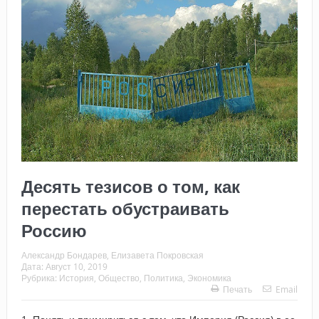
Десять тезисов о том, как
перестать обустраивать
Россию
Александр Бондарев, Елизавета Покровская
Дата:
Август 10, 2019
Рубрика:
История
,
Общество
,
Политика
,
Экономика
Печать
Email