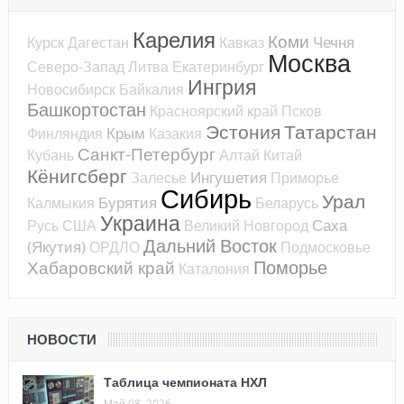
Карелия
Коми
Чечня
Курск
Дагестан
Кавказ
Москва
Северо-Запад
Литва
Екатеринбург
Ингрия
Новосибирск
Байкалия
Башкортостан
Красноярский край
Псков
Эстония
Татарстан
Крым
Финляндия
Казакия
Санкт-Петербург
Кубань
Алтай
Китай
Кёнигсберг
Ингушетия
Залесье
Приморье
Сибирь
Урал
Бурятия
Калмыкия
Беларусь
Украина
Саха
Русь
США
Великий Новгород
Дальний Восток
(Якутия)
ОРДЛО
Подмосковье
Поморье
Хабаровский край
Каталония
НОВОСТИ
Таблица чемпионата НХЛ
Май 08, 2026