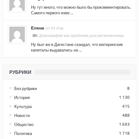
Ну тут много, что можно было бы прокомментировать.
Самого первого изве ...
Елена
on 04 Апр
in:
Демография как проблема для регионализма
Ну был же в Дагестане скандал, что материнские
капиталы выдавались на ...
РУБРИКИ
Без рубрики
8
История
1 130
Культура
415
Новости
488
Общество
1 693
Политика
1 718