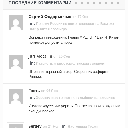
ПОСЛЕДНИЕ КОММЕНТАРИИ
Сергий Федорынчык
on 17 Окт
in:
Почему России не помог «поворот на Восток»,
или у Китая своя игра
Вопреки утверждению Главы МИД КНР Ван И "Китай
не может допустить пора ...
Juri Motsilin
on 20 Сен
in:
Патриотизм как стокгольмский синдром
Штепа, интересный автор. Сторонник реформ в
России. ...
Гость
on 06 Янв
in:
Хорошилище грядет по гульбищу на позорище
И слово «русский» убрать. Оно же по происхождению
скандинавское! ...
Sergey
in:
on 21 Ноя
Настоящий Трамп