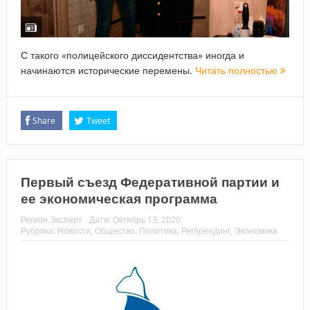
С такого «полицейского диссидентства» иногда и
начинаются исторические перемены.
Читать полностью
Share
Tweet
Первый съезд Федеративной партии и
ее экономическая программа
Регион.Эксперт
Дата:
Октябрь 13, 2020
Рубрика:
Новости
,
Общество
,
Политика
,
Регбрендинг
,
Экономика