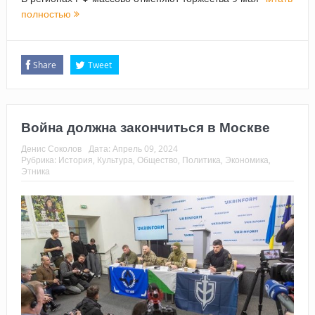
полностью
Share
Tweet
Война должна закончиться в Москве
Денис Соколов
Дата:
Апрель 09, 2024
Рубрика:
История
,
Культура
,
Общество
,
Политика
,
Экономика
,
Этника