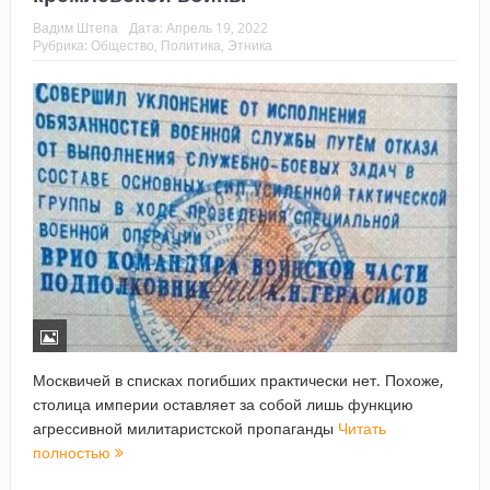
Вадим Штепа
Дата:
Апрель 19, 2022
Рубрика:
Общество
,
Политика
,
Этника
Москвичей в списках погибших практически нет. Похоже,
столица империи оставляет за собой лишь функцию
агрессивной милитаристской пропаганды
Читать
полностью