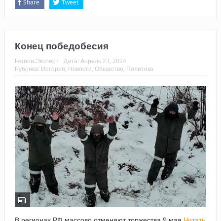
Share
Tweet
Конец победобесия
Регион.Эксперт
Дата:
Апрель 23, 2024
Рубрика:
История
,
Новости
,
Общество
,
Политика
В регионах РФ массово отменяют торжества 9 мая
Читать