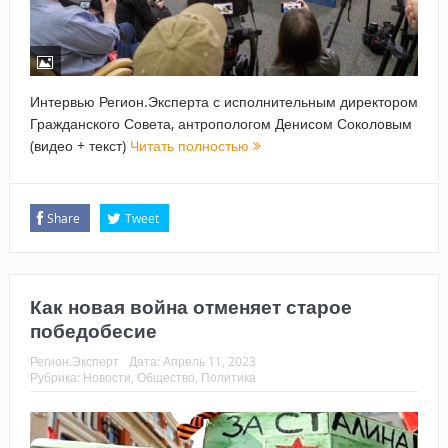
Интервью Регион.Эксперта с исполнительным директором
Гражданского Совета, антропологом Денисом Соколовым
(видео + текст)
Читать полностью
Share
Tweet
Как новая война отменяет старое
победобесие
Регион.Эксперт
Дата:
Апрель 11, 2023
Рубрика:
Новости
,
Общество
,
Политика