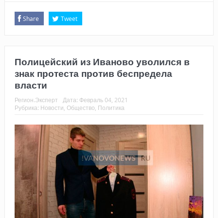
Share
Tweet
Полицейский из Иваново уволился в
знак протеста против беспредела
власти
Регион.Эксперт
Дата:
Февраль 04, 2021
Рубрика:
Новости
,
Общество
,
Политика