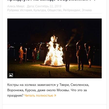
Алесь Микус
Дата:
Сентябрь 22, 2019
Рубрика:
История
,
Культура
,
Общество
,
Регбрендинг
,
Этника
Костры на холмах зажигаются у Твери, Смоленска,
Воронежа, Курска, даже около Москвы. Что это за
праздник?
Читать полностью