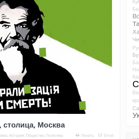
Ку
Бе
Во
Т
Ха
Че
Ру
Бу
Ба
Но
Ка
С
Ве
кр
Са
У
, столица, Москва
рика:
История
,
Общество
,
Политика
Печать
Email