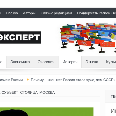
е
English
Авторы
Связь с редакцией
Поддержать Регион.Эк
о
Экономика
Экология
История
Этника
Куль
ссии
Почему нынешняя Россия стала хуже, чем СССР?
Верти
 СУБЪЕКТ, СТОЛИЦА, МОСКВА
Г
И