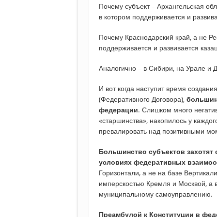
Почему субъект – Архангельская обл
в котором поддерживается и развив
Почему Краснодарский край, а не Р
поддерживается и развивается казац
Аналогично – в Сибири, на Урале и
И вот когда наступит время создани
(Федеративного Договора),
большин
федерации
. Слишком много негатив
«старшинства», накопилось у каждого
превалировать над позитивными мо
Большинство субъектов захотят 
условиях федеративных взаимоо
Горизонтали, а не на базе Вертикали
имперскостью Кремля и Москвой, а 
муниципальному самоуправлению.
Преамбулой к Конституции в фед