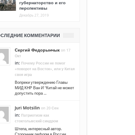
губернаторство и его
перспективы
Декабрь 27, 2019
СЛЕДНИЕ КОММЕНТАРИИ
Сергий Федорынчык
on 17
Окт
in:
Почему России не помог
«поворот на Восток», или у Китая
своя игра
Вопреки утверждению Главы
МИД КНР Ван И "Китай не может
допустить пора ...
Juri Motsilin
on 20 Сен
in:
Патриотизм как
стокгольмский синдром
Штепа, интересный автор.
Сторонник реформ в России. ...