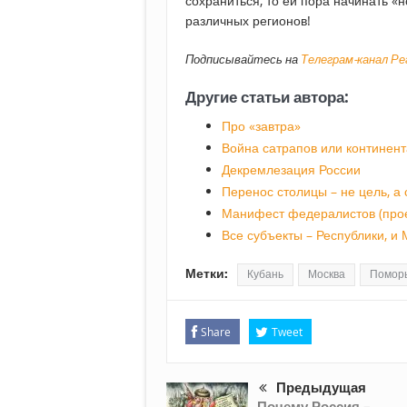
сохраниться, то ей пора начинать «н
различных регионов!
Подписывайтесь на
Телеграм-канал Р
Другие статьи автора:
Про «завтра»
Война сатрапов или континен
Декремлезация России
Перенос столицы – не цель, а 
Манифест федералистов (прое
Все субъекты – Республики, и 
Метки:
Кубань
Москва
Помор
Share
Tweet
Предыдущая
Почему Россия –