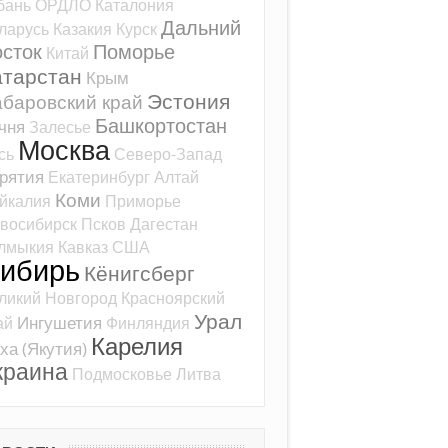
бань
ОРДЛО
Каталония
Дальний
ларусь
Казакия
Курск
сток
Поморье
Китай
атарстан
Крым
Эстония
баровский край
Башкортостан
чня
Залесье
Москва
сь
Северо-Запад
рятия
Екатеринбург
Алтай
Коми
йкалия
Приморье
восибирск
Псков
Дагестан
лмыкия
Кавказ
США
ибирь
Кёнигсберг
ликий Новгород
Красноярский
Урал
Ингушетия
ай
Финляндия
Карелия
ха (Якутия)
краина
Подмосковье
Литва