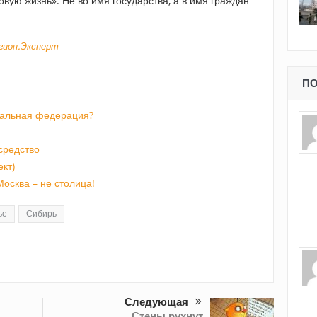
овую жизнь». Не во имя государства, а в имя граждан
егион.Эксперт
ПО
тальная федерация?
средство
кт)
Москва – не столица!
ье
Сибирь
Следующая
Стены рухнут