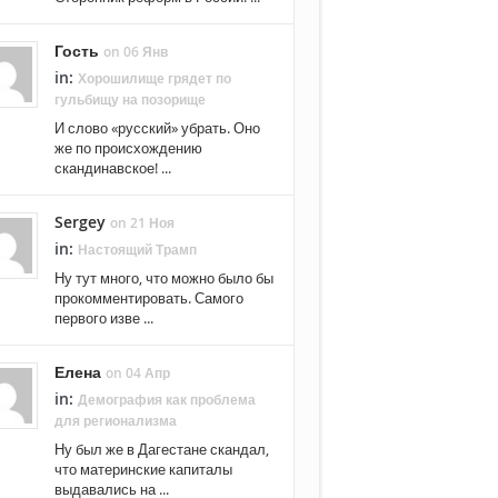
Гость
on 06 Янв
in:
Хорошилище грядет по
гульбищу на позорище
И слово «русский» убрать. Оно
же по происхождению
скандинавское! ...
Sergey
on 21 Ноя
in:
Настоящий Трамп
Ну тут много, что можно было бы
прокомментировать. Самого
первого изве ...
Елена
on 04 Апр
in:
Демография как проблема
для регионализма
Ну был же в Дагестане скандал,
что материнские капиталы
выдавались на ...