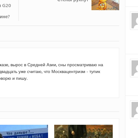
н G20
ине?
казе, вырос в Средней Азии, сны просматриваю на
двадцать уже считаю, что Москвацентризм - тупик
оворю и пишу.