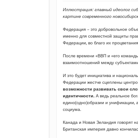
Иллюстрация: главный идеолог си
картине современного новосибирс
Федерация – это добровольное объ
именно для совместной защиты прав
Федерации, во благо их процветания
После времени «ВВП и «его команд
взаимоотношений между субъектами
И это будет инициатива и националь
Федерации жестче сцеплены центро
возможности развивать свои сл
идентичности.
А ведь реальное бога
едино(одно)образии и унификации, 
социума.
Канада и Новая Зеландия говорят на
Британская империя давно кончила