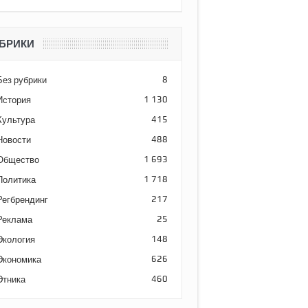
БРИКИ
Без рубрики
8
История
1 130
Культура
415
Новости
488
Общество
1 693
Политика
1 718
Регбрендинг
217
Реклама
25
Экология
148
Экономика
626
Этника
460