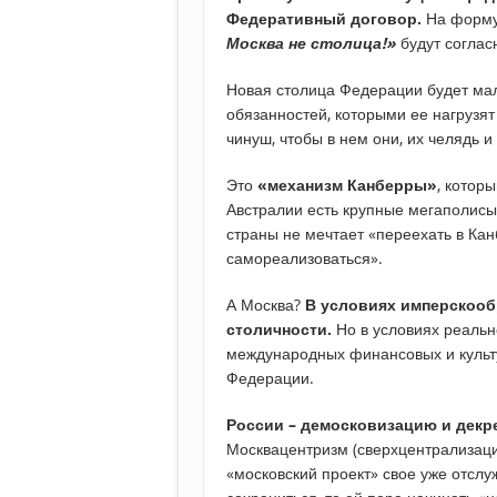
Федеративный договор.
На форму
Москва не столица!»
будут соглас
Новая столица Федерации будет мала
обязанностей, которыми ее нагрузят
чинуш, чтобы в нем они, их челядь и
Это
«механизм Канберры»
, котор
Австралии есть крупные мегаполисы
страны не мечтает «переехать в Кан
самореализоваться».
А Москва?
В условиях имперскооб
столичности.
Но в условиях реальн
международных финансовых и культ
Федерации.
России – демосковизацию и декр
Москвацентризм (сверхцентрализаци
«московский проект» свое уже отслу