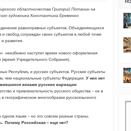
Н
бирского областничества Григорий Потанин на
кого художника Константина Еременко
единение равноправных субъектов. Объединяющихся
 и свобод сограждан своих субъектов в любой точке
 и развития.
ы» неизбежно наступит время нового оформления
 (время Учредительного Собрания).
ных Республик, и русских субъектов. Русские субъекты
м, чем национальные субъекты Федерации.
У них нет
ожившиеся веками русские вариации
тство и привлекательность русского общества – не в
а в географическом многообразии русскоязычного
 одном языке – но это совсем разные страны.
сь.
Почему Российская – еще нет?