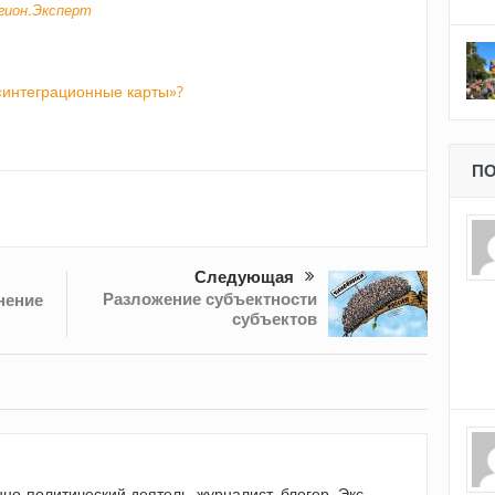
егион.Эксперт
«интеграционные карты»?
ПО
Следующая
Разложение субъектности
нение
субъектов
но-политический деятель, журналист, блогер. Экс-