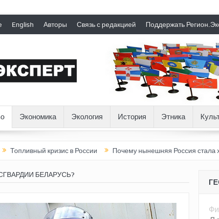
е
English
Авторы
Связь с редакцией
Поддержать Регион.Эк
о
Экономика
Экология
История
Этника
Куль
вный кризис в России
Почему нынешняя Россия стала хуже, че
СГВАРДИИ БЕЛАРУСЬ?
Г
Фи