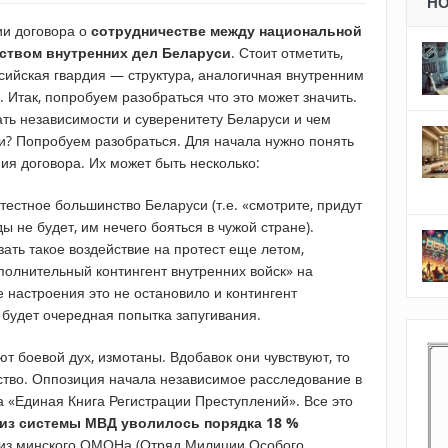
Н
ии договора о
сотрудничестве между национальной
ством внутренних дел Беларуси
. Стоит отметить,
ийская гвардия — структура, аналогичная внутренним
 Итак, попробуем разобраться что это может значить.
ть независимости и суверенитету Беларуси и чем
и? Попробуем разобраться. Для начала нужно понять
ия договора. Их может быть несколько:
тестное большинство Беларуси (т.е. «смотрите, придут
не будет, им нечего бояться в чужой стране).
ать такое воздействие на протест еще летом,
олнительный контингент внутренних войск» на
 настроения это не остановило и контингент
будет очередная попытка запугивания.
т боевой дух, измотаны. Вдобавок они чувствуют, то
ество. Оппозиция начала независимое расследование в
а «Единая Книга Регистрации Преступлений». Все это
 из системы МВД уволилось порядка 18 %
к из минского ОМОНа (Отряд Милиции Особого