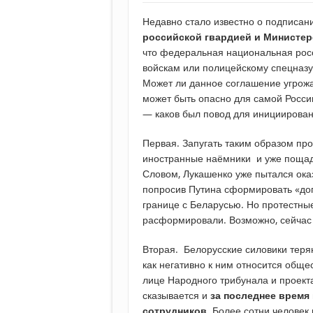
Недавно стало известно о подписан
российской гвардией и Министер
что федеральная национальная росс
войскам или полицейскому спецназу.
Может ли данное соглашение угрожа
может быть опасно для самой Росси
— каков был повод для инициирован
Первая. Запугать таким образом про
иностранные наёмники и уже пощады 
Словом, Лукашенко уже пытался оказ
попросив Путина сформировать «доп
границе с Беларусью. Но протестные
расформировали. Возможно, сейчас 
Вторая. Белорусские силовики теряю
как негативно к ним относится общ
лице Народного трибунала и проект
сказывается и
за последнее время
сотрудников
. Более сотни челове