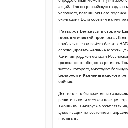
определенный момент Путин захоче
акций. Так же российскую гвардию м
условного, потенциального подписан
оккупации). Если события начнут ра
Разворот Беларуси в сторону Ев
геополитический проигрыш.
Ведь 
приблизить свои войска ближе к НАТО
спровоцировать желание Москвы уси
Калининградской области Российско
гражданского общества региона. Тем
жители которого, чувствуют большую
Беларуси и Калининградского ре
сейчас.
Для того, что бы возможные замысл
решительная и жесткая позиция стр
амбициям. Беларусь может стать н
цивилизации на восточном направле
помешать.