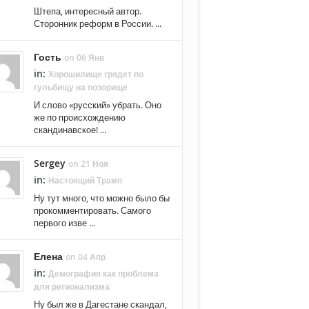
Штепа, интересный автор.
Сторонник реформ в России. ...
Гость
on 06 Янв
in:
Хорошилище грядет по
гульбищу на позорище
И слово «русский» убрать. Оно
же по происхождению
скандинавское! ...
Sergey
on 21 Ноя
in:
Настоящий Трамп
Ну тут много, что можно было бы
прокомментировать. Самого
первого изве ...
Елена
on 04 Апр
in:
Демография как проблема
для регионализма
Ну был же в Дагестане скандал,