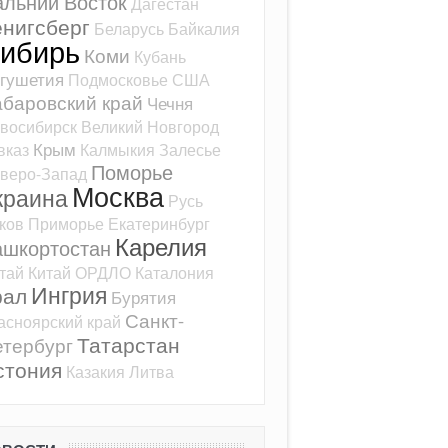
альний Восток
Дагестан
ёнигсберг
Беларусь
Байкалия
ибирь
Коми
Кубань
гушетия
Подмосковье
США
баровский край
Чечня
восибирск
Великий Новгород
Крым
вказ
Калмыкия
Залесье
Поморье
веро-Запад
Москва
краина
Русь
ков
Приморье
Екатеринбург
Карелия
ашкортостан
тай
Китай
ОРДЛО
Каталония
Ингрия
рал
Бурятия
Санкт-
асноярский край
Татарстан
тербург
стония
Казакия
Литва