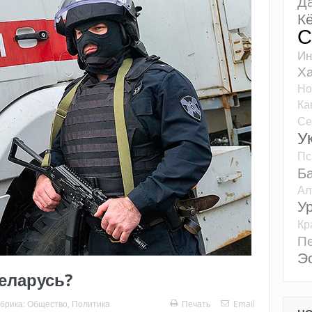
Д
К
С
Ин
Ха
Но
Ка
Се
У
Пс
Б
Ал
У
Кр
Пе
Э
еларусь?
брика:
Общество
,
Политика
Печать
Email