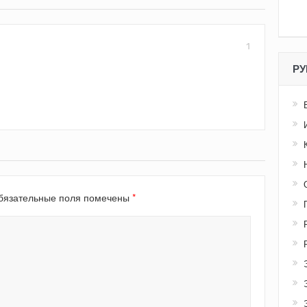
1
РУ
*
язательные поля помечены