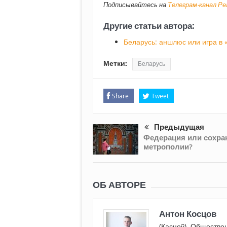
Подписывайтесь на
Телеграм-канал Р
Другие статьи автора:
Беларусь: аншлюс или игра в 
Метки:
Беларусь
Share
Tweet
Предыдущая
Федерация или сохра
метрополии?
ОБ АВТОРЕ
Антон Косцов
(Касцоў). Обществен