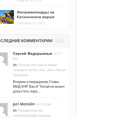
Апрель 14, 2020
Ингерманландцы на
Каталонском марше
Сентябрь 13, 2022
СЛЕДНИЕ КОММЕНТАРИИ
Сергий Федорынчык
on 17
Окт
in:
Почему России не помог
«поворот на Восток», или у Китая
своя игра
Вопреки утверждению Главы
МИД КНР Ван И "Китай не может
допустить пора ...
Juri Motsilin
on 20 Сен
in:
Патриотизм как
стокгольмский синдром