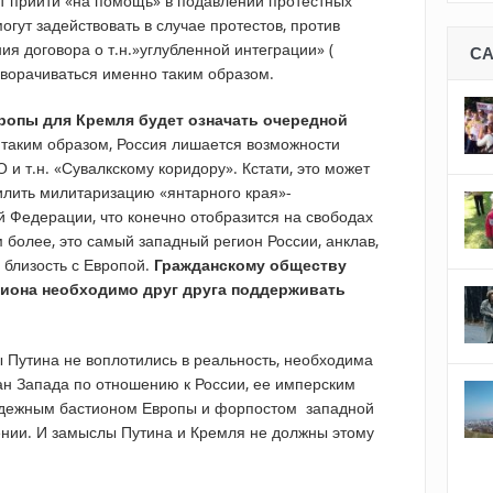
т прийти «на помощь» в подавлении протестных
огут задействовать в случае протестов, против
ия договора о т.н.»углубленной интеграции» (
С
зворачиваться именно таким образом.
ропы для Кремля будет означать очередной
таким образом, Россия лишается возможности
 и т.н. «Сувалкскому коридору». Кстати, это может
лить милитаризацию «янтарного края»-
й Федерации, что конечно отобразится на свободах
 более, это самый западный регион России, анклав,
 близость с Европой.
Гражданскому обществу
гиона необходимо друг друга поддерживать
ы Путина не воплотились в реальность, необходима
ан Запада по отношению к России, ее имперским
адежным бастионом Европы и форпостом западной
нии. И замыслы Путина и Кремля не должны этому