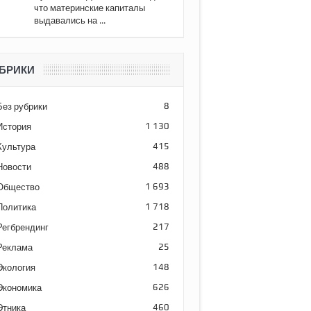
что материнские капиталы
выдавались на ...
БРИКИ
Без рубрики
8
История
1 130
Культура
415
Новости
488
Общество
1 693
Политика
1 718
Регбрендинг
217
Реклама
25
Экология
148
Экономика
626
Этника
460