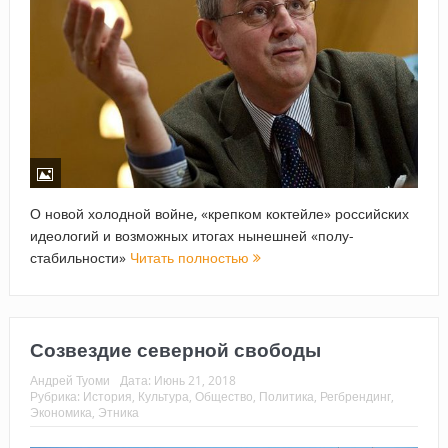
О новой холодной войне, «крепком коктейле» российских
идеологий и возможных итогах нынешней «полу-
стабильности»
Читать полностью
Созвездие северной свободы
Андрей Туоми
Дата:
Июнь 21, 2018
Рубрика:
История
,
Культура
,
Общество
,
Политика
,
Регбрендинг
,
Экономика
,
Этника