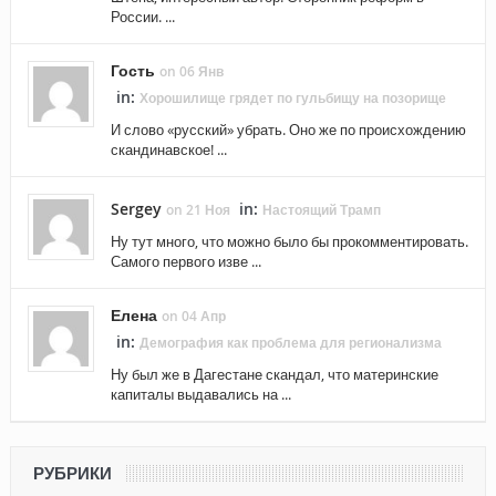
России. ...
Гость
on 06 Янв
in:
Хорошилище грядет по гульбищу на позорище
И слово «русский» убрать. Оно же по происхождению
скандинавское! ...
Sergey
in:
on 21 Ноя
Настоящий Трамп
Ну тут много, что можно было бы прокомментировать.
Самого первого изве ...
Елена
on 04 Апр
in:
Демография как проблема для регионализма
Ну был же в Дагестане скандал, что материнские
капиталы выдавались на ...
РУБРИКИ