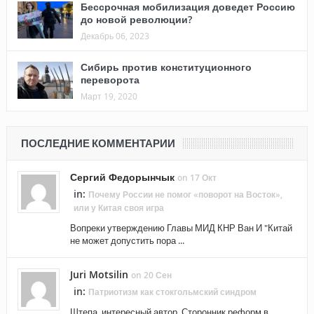
Бессрочная мобилизация доведет Россию
до новой революции?
Декабрь 06, 2023
Сибирь против конституционного
переворота
Март 19, 2020
ПОСЛЕДНИЕ КОММЕНТАРИИ
Сергий Федорынчык
on 17 Окт
in:
Почему России не помог «поворот на Восток»,
или у Китая своя игра
Вопреки утверждению Главы МИД КНР Ван И "Китай
не может допустить пора ...
Juri Motsilin
on 20 Сен
in:
Патриотизм как стокгольмский синдром
Штепа, интересный автор. Сторонник реформ в