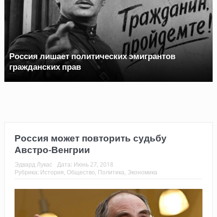
Россия лишает политических эмигрантов
гражданских прав
Топливный кризис в России
Россия может повторить судьбу
Австро-Венгрии
Эдвард Лукас
Дата:
Июнь 27, 2018
Рубрика:
История
,
Общество
,
Политика
,
Экономика