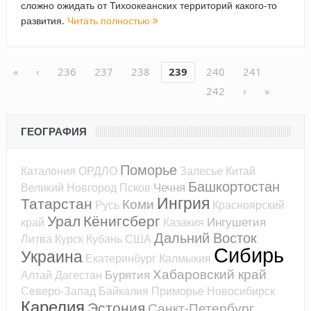
сложно ожидать от Тихоокеанских территорий какого-то
развития.
Читать полностью
«
‹
236
237
238
239
240
241
242
›
»
ГЕОГРАФИЯ
Поморье
Каталония
ОРДЛО
Залесье
Китай
Башкортостан
Чечня
Великий Новгород
Псков
Ингрия
Татарстан
Коми
Русь
Красноярский
Урал
Кёнигсберг
Ингушетия
край
Казакия
Дальний Восток
Литва
Курск
Кубань
США
Сибирь
Украина
Екатеринбург
Калмыкия
Хабаровский край
Бурятия
Алтай
Дагестан
Северо-Запад
Байкалия
Приморье
Новосибирск
Карелия
Эстония
Санкт-Петербург