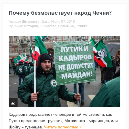
Почему безмолвствует народ Чечни?
Авраам Шмулевич
Дата:
Июнь 07, 2018
Рубрика:
История
,
Общество
,
Политика
,
Этника
Кадыров представляет чеченцев в той же степени, как
Путин представляет русских, Матвиенко – украинцев, или
Шойгу – тувинцев.
Читать полностью