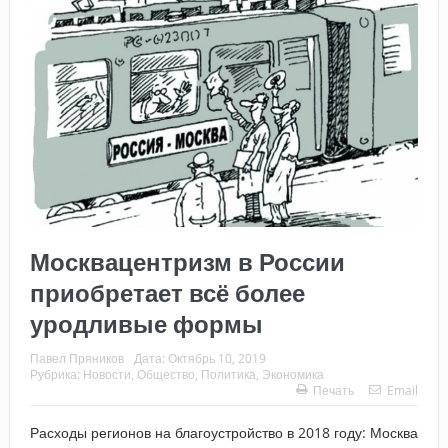
Москвацентризм в России
приобретает всё более
уродливые формы
Павел Пряников
Дата:
Октябрь 10, 2019
Рубрика:
Новости
,
Общество
,
Политика
,
Экономика
Печать
Email
Расходы регионов на благоустройство в 2018 году: Москва