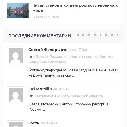
Китай становится центром послевоенного
мира
Апрель 27, 2026
ПОСЛЕДНИЕ КОММЕНТАРИИ
Сергий Федорынчык
on 17 Окт
in:
Почему России не помог «поворот на Восток»,
или у Китая своя игра
Вопреки утверждению Главы МИД КНР Ван И "Китай
не может допустить пора ...
Juri Motsilin
on 20 Сен
in:
Патриотизм как стокгольмский синдром
Штепа, интересный автор. Сторонник реформ в
России. ...
Гость
on 06 Янв