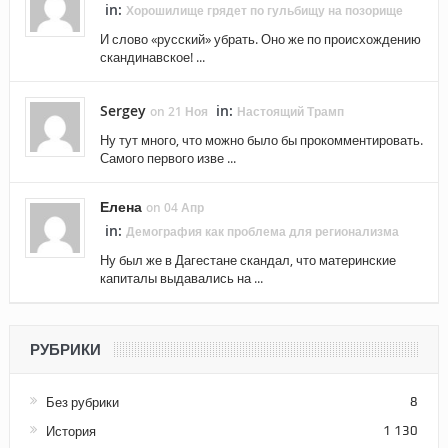
in:
Хорошилище грядет по гульбищу на позорище
И слово «русский» убрать. Оно же по происхождению
скандинавское! ...
Sergey
in:
on 21 Ноя
Настоящий Трамп
Ну тут много, что можно было бы прокомментировать.
Самого первого изве ...
Елена
on 04 Апр
in:
Демография как проблема для регионализма
Ну был же в Дагестане скандал, что материнские
капиталы выдавались на ...
РУБРИКИ
Без рубрики
8
История
1 130