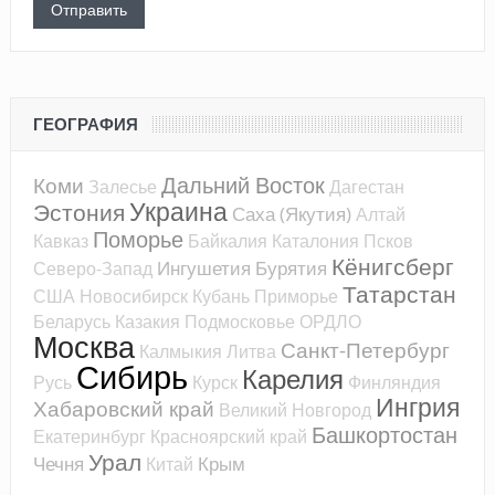
ГЕОГРАФИЯ
Дальний Восток
Коми
Залесье
Дагестан
Украина
Эстония
Саха (Якутия)
Алтай
Поморье
Кавказ
Байкалия
Каталония
Псков
Кёнигсберг
Ингушетия
Бурятия
Северо-Запад
Татарстан
США
Новосибирск
Кубань
Приморье
Беларусь
Казакия
Подмосковье
ОРДЛО
Москва
Санкт-Петербург
Калмыкия
Литва
Сибирь
Карелия
Русь
Курск
Финляндия
Ингрия
Хабаровский край
Великий Новгород
Башкортостан
Екатеринбург
Красноярский край
Урал
Чечня
Крым
Китай