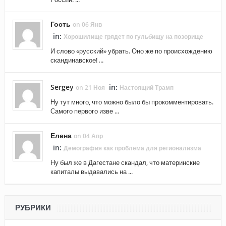
Гость
on 06 Янв
in:
Хорошилище грядет по гульбищу на позорище
И слово «русский» убрать. Оно же по происхождению
скандинавское! ...
Sergey
in:
on 21 Ноя
Настоящий Трамп
Ну тут много, что можно было бы прокомментировать.
Самого первого изве ...
Елена
on 04 Апр
in:
Демография как проблема для регионализма
Ну был же в Дагестане скандал, что материнские
капиталы выдавались на ...
РУБРИКИ