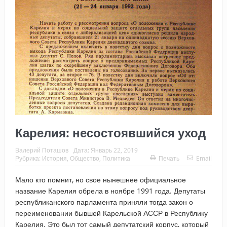
Карелия: несостоявшийся уход
Валерий Поташов
Дата:
Январь 22, 2019
Рубрика:
История
,
Общество
,
Политика
Печать
Email
Мало кто помнит, но свое нынешнее официальное
название Карелия обрела в ноябре 1991 года. Депутаты
республиканского парламента приняли тогда закон о
переименовании бывшей Карельской АССР в Республику
Карелия. Это был тот самый депутатский корпус, который