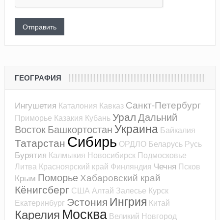
ГЕОГРАФИЯ
Санкт-Петербург
Ингушетия
Каталония
Кавказ
Урал
Дальний
Приморье
Казакия
Кубань
Украина
Восток
Башкортостан
Байкалия
Сибирь
Татарстан
ОРДЛО
Беларусь
Русь
Бурятия
Калмыкия
Новосибирск
Подмосковье
Чечня
Литва
Красноярский край
Финляндия
Псков
Поморье
Хабаровский край
Крым
Кёнигсберг
США
Алтай
Залесье
Курск
Ингрия
Эстония
Екатеринбург
Китай
Москва
Карелия
Великий Новгород