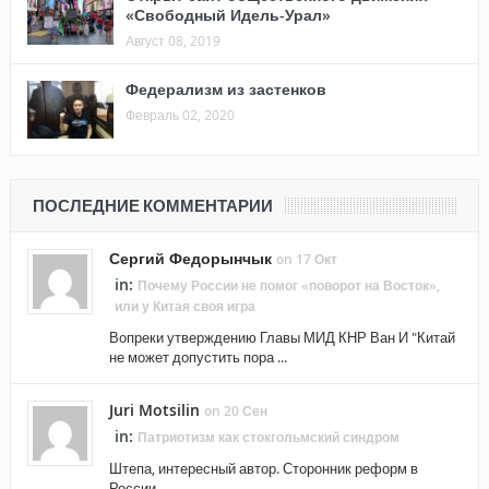
«Свободный Идель-Урал»
Август 08, 2019
Федерализм из застенков
Февраль 02, 2020
ПОСЛЕДНИЕ КОММЕНТАРИИ
Сергий Федорынчык
on 17 Окт
in:
Почему России не помог «поворот на Восток»,
или у Китая своя игра
Вопреки утверждению Главы МИД КНР Ван И "Китай
не может допустить пора ...
Juri Motsilin
on 20 Сен
in:
Патриотизм как стокгольмский синдром
Штепа, интересный автор. Сторонник реформ в
России. ...