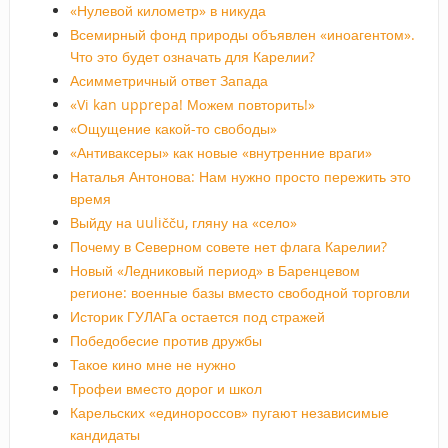
«Нулевой километр» в никуда
Всемирный фонд природы объявлен «иноагентом».
Что это будет означать для Карелии?
Асимметричный ответ Запада
«Vi kan upprepa! Можем повторить!»
«Ощущение какой-то свободы»
«Антиваксеры» как новые «внутренние враги»
Наталья Антонова: Нам нужно просто пережить это
время
Выйду на uuličču, гляну на «село»
Почему в Северном совете нет флага Карелии?
Новый «Ледниковый период» в Баренцевом
регионе: военные базы вместо свободной торговли
Историк ГУЛАГа остается под стражей
Победобесие против дружбы
Такое кино мне не нужно
Трофеи вместо дорог и школ
Карельских «единороссов» пугают независимые
кандидаты