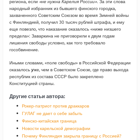
региона, если
«не нужна Карелия России»
. За эти слова
народный избранник из бывшего финского городка,
захваченного Советским Союзом во время Зимней войны
с Финляндией, получил 30 тысяч рублей штрафа, и ему
еще повезло, что наказание оказалось «ниже низшего
предела»: Заваркина не приговорили к двум годам
лишения свободы условно, как того требовало
гособвинение.
Иными словами, «поле свободы» в Российской Федерации
оказалось
у
же, чем в Советском Союзе, где право выхода
республик из состава СССР было закреплено
Конституцией страны.
Другие статьи автора:
Рокер-патриот против драккаров
ГУЛАГ не дает о себе забыть
Финско-китайская граница
Новости карельской демографии
Почему Финляндия закрыла границу с Россией?