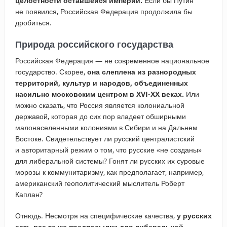
целостности оставшейся империи.
Если бы Путин
не появился, Российская Федерация продолжила бы
дробиться.
Природа российского государства
Российская Федерация — не современное национальное
государство. Скорее,
она слеплена из разнородных
территорий, культур и народов, объединенных
насильно московским центром в XVI-XX веках.
Или
можно сказать, что Россия является колониальной
державой, которая до сих пор владеет обширными
малонаселенными колониями в Сибири и на Дальнем
Востоке. Свидетельствует ли русский централистский
и авторитарный режим о том, что русские «не созданы»
для либеральной системы? Гонят ли русских их суровые
морозы к коммунитаризму, как предполагает, например,
американский геополитический мыслитель Роберт
Каплан?
Отнюдь. Несмотря на специфические качества,
у русских
есть все те же предпосылки для либеральной