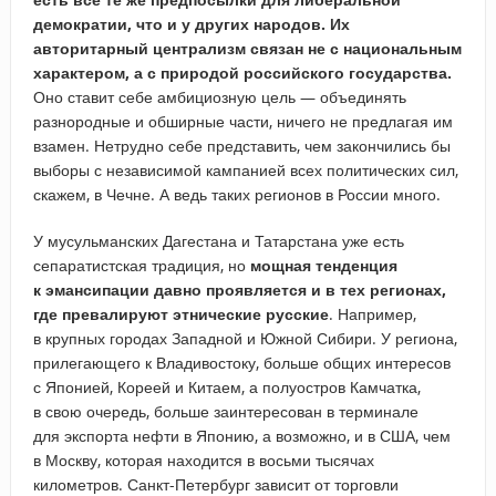
демократии, что и у других народов. Их
авторитарный централизм связан не с национальным
характером, а с природой российского государства.
Оно ставит себе амбициозную цель — объединять
разнородные и обширные части, ничего не предлагая им
взамен. Нетрудно себе представить, чем закончились бы
выборы с независимой кампанией всех политических сил,
скажем, в Чечне. А ведь таких регионов в России много.
У мусульманских Дагестана и Татарстана уже есть
сепаратистская традиция, но
мощная тенденция
к эмансипации давно проявляется и в тех регионах,
где превалируют этнические русские
. Например,
в крупных городах Западной и Южной Сибири. У региона,
прилегающего к Владивостоку, больше общих интересов
с Японией, Кореей и Китаем, а полуостров Камчатка,
в свою очередь, больше заинтересован в терминале
для экспорта нефти в Японию, а возможно, и в США, чем
в Москву, которая находится в восьми тысячах
километров. Санкт-Петербург зависит от торговли