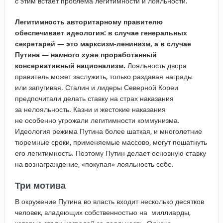
с этим встает проблема легитимности и лояльности.
Легитимность авторитарному правителю
обеспечивает идеология: в случае генеральных
секретарей — это марксизм-ленинизм, а в случае
Путина — намного хуже проработанный
консервативный национализм.
Лояльность двора
правитель может заслужить, только раздавая награды
или запугивая. Сталин и лидеры Северной Кореи
предпочитали делать ставку на страх наказания
за нелояльность. Казни и жестокие наказания
не особенно угрожали легитимности коммунизма.
Идеология режима Путина более шаткая, и многолетние
тюремные сроки, применяемые массово, могут пошатнуть
его легитимность. Поэтому Путин делает основную ставку
на вознаграждение, «покупая» лояльность себе.
Три мотива
В окружение Путина во власть входит несколько десятков
человек, владеющих собственностью на миллиарды,