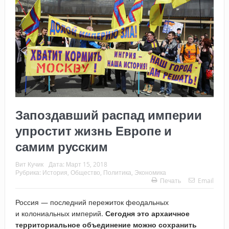
Запоздавший распад империи
упростит жизнь Европе и
самим русским
Вит Кучик
Дата:
Март 15, 2018
Рубрика:
История
,
Общество
,
Политика
,
Экономика
Печать
Email
Россия — последний пережиток феодальных
и колониальных империй.
Сегодня это архаичное
территориальное объединение можно сохранить