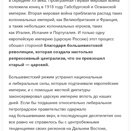
в середине XX века. Проигранная Первая мировая война
положила конец в 1918 году Габсбургской и Османской
империи. Вторая мировая война приблизила распад таких
колониальных империй, как Великобритания и Франция,
а также небольших колониальных игроков, таких
как Италия, Испания и Португалия. И только одну
европейскую империю (царскую Россию) этот процесс
обошел стороной
благодаря большевистской
революции, которая создала настолько
репрессивный централизм, что он превзошел
старый — царский.
Большевистский режим устранил национальные
и либеральные силы, которые подтачивали европейские
империи, и с помощью жесткой диктатуры
законсервировал царскую империю вплоть до наших
дней. Если бы тогдашнее относительно либеральное
петроградское правительство одержало
над большевиками верх, в последующие десятилетия оно
все равно не справилось бы с центробежными
тенденциями своих регионов на Дальнем Востоке,