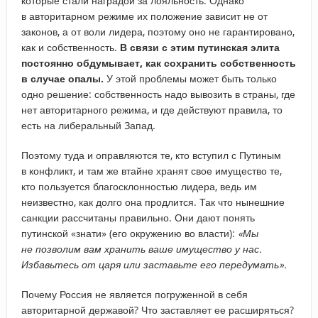
которые стали наградой за лояльность. Однако
в авторитарном режиме их положение зависит не от
законов, а от воли лидера, поэтому оно не гарантировано,
как и собственность.
В связи с этим путинская элита
постоянно обдумывает, как сохранить собственность
в случае опалы.
У этой проблемы может быть только
одно решение: собственность надо вывозить в страны, где
нет авторитарного режима, и где действуют правила, то
есть на либеральный Запад.
Поэтому туда и оправляются те, кто вступил с Путиным
в конфликт, и там же втайне хранят свое имущество те,
кто пользуется благосклонностью лидера, ведь им
неизвестно, как долго она продлится. Так что нынешние
санкции рассчитаны правильно. Они дают понять
путинской «знати» (его окружению во власти):
«Мы
не позволим вам хранить ваше имущество у нас.
Избавьтесь от царя или заставьте его передумать».
Почему Россия не является погруженной в себя
авторитарной державой? Что заставляет ее расширяться?