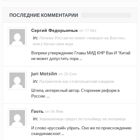
ПОСЛЕДНИЕ КОММЕНТАРИИ
Сергий Федорынчык
on 17 Окт
in:
Почему России не помог «поворот на Восток»,
или у Китая своя игра
Вопреки утверждению Главы МИД КНР Ван И "Китай
не может допустить пора ...
Juri Motsilin
on 20 Сен
in:
Патриотизм как стокгольмский синдром
Штепа, интересный автор. Сторонник реформ в
России. ...
Гость
on 06 Янв
in:
Хорошилище грядет по гульбищу на позорище
И слово «русский» убрать. Оно же по происхождению
скандинавское! ...