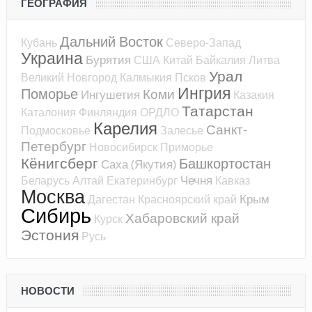
ГЕОГРАФИЯ
Дальний Восток
Кубань
Северо-Запад
Украина
Бурятия
США
Китай
Байкалия
Литва
Урал
Великий Новгород
Калмыкия
Псков
Ингрия
Поморье
Коми
Ингушетия
Казакия
Татарстан
Каталония
Финляндия
ОРДЛО
Карелия
Санкт-
Подмосковье
Залесье
Петербург
Новосибирск
Приморье
Кёнигсберг
Башкортостан
Саха (Якутия)
Чечня
Беларусь
Алтай
Екатеринбург
Кавказ
Москва
Крым
Дагестан
Красноярский край
Сибирь
Хабаровский край
Курск
Эстония
Русь
НОВОСТИ