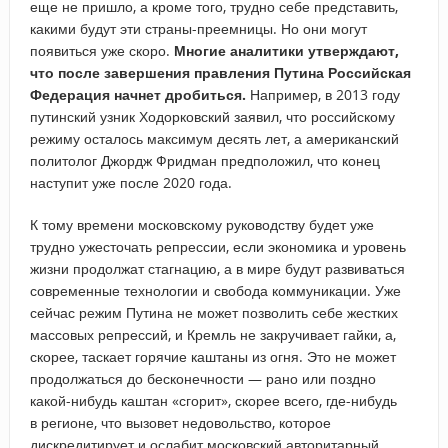
еще не пришло, а кроме того, трудно себе представить,
какими будут эти страны-преемницы. Но они могут
появиться уже скоро.
Многие аналитики утверждают,
что после завершения правления Путина Российская
Федерация начнет дробиться.
Например, в 2013 году
путинский узник Ходорковский заявил, что российскому
режиму осталось максимум десять лет, а американский
политолог Джордж Фридман предположил, что конец
наступит уже после 2020 года.
К тому времени московскому руководству будет уже
трудно ужесточать репрессии, если экономика и уровень
жизни продолжат стагнацию, а в мире будут развиваться
современные технологии и свобода коммуникации. Уже
сейчас режим Путина не может позволить себе жестких
массовых репрессий, и Кремль не закручивает гайки, а,
скорее, таскает горячие каштаны из огня. Это не может
продолжаться до бесконечности — рано или поздно
какой-нибудь каштан «сгорит», скорее всего, где-нибудь
в регионе, что вызовет недовольство, которое
дискредитирует и ослабит московский авторитарный