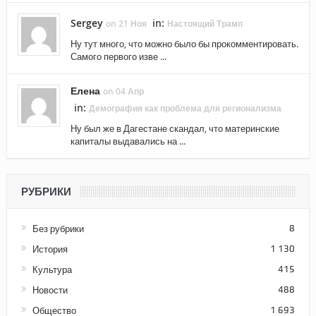
Sergey
in:
on 21 Ноя
Настоящий Трамп
Ну тут много, что можно было бы прокомментировать.
Самого первого изве ...
Елена
on 04 Апр
in:
Демография как проблема для регионализма
Ну был же в Дагестане скандал, что материнские
капиталы выдавались на ...
РУБРИКИ
Без рубрики
8
История
1 130
Культура
415
Новости
488
Общество
1 693