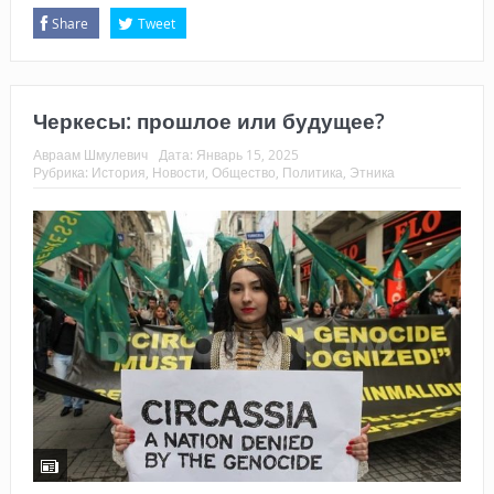
Share
Tweet
Черкесы: прошлое или будущее?
Авраам Шмулевич
Дата:
Январь 15, 2025
Рубрика:
История
,
Новости
,
Общество
,
Политика
,
Этника