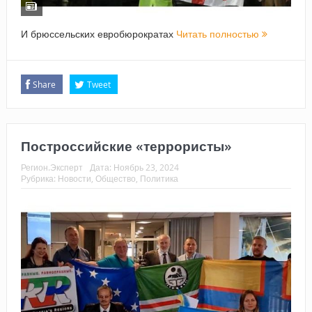
И брюссельских евробюрократах
Читать полностью
Share
Tweet
Построссийские «террористы»
Регион.Эксперт
Дата:
Ноябрь 23, 2024
Рубрика:
Новости
,
Общество
,
Политика