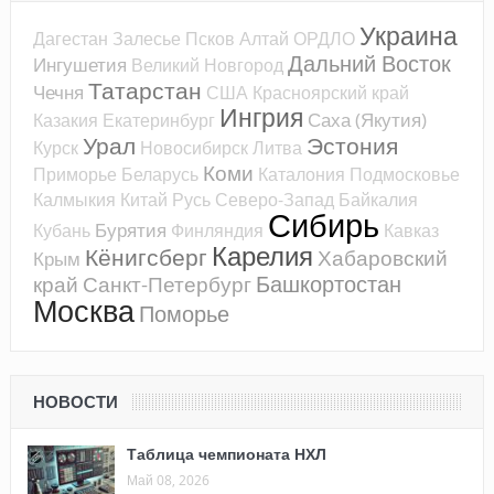
Украина
Дагестан
Залесье
Псков
Алтай
ОРДЛО
Дальний Восток
Ингушетия
Великий Новгород
Татарстан
Чечня
США
Красноярский край
Ингрия
Саха (Якутия)
Казакия
Екатеринбург
Урал
Эстония
Курск
Новосибирск
Литва
Коми
Приморье
Беларусь
Каталония
Подмосковье
Калмыкия
Китай
Русь
Северо-Запад
Байкалия
Сибирь
Бурятия
Кубань
Финляндия
Кавказ
Карелия
Кёнигсберг
Хабаровский
Крым
Башкортостан
край
Санкт-Петербург
Москва
Поморье
НОВОСТИ
Таблица чемпионата НХЛ
Май 08, 2026