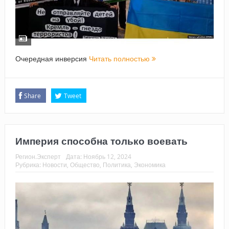
Очередная инверсия
Читать полностью
Share
Tweet
Империя способна только воевать
Регион.Эксперт
Дата:
Ноябрь 12, 2024
Рубрика:
Новости
,
Общество
,
Политика
,
Экономика