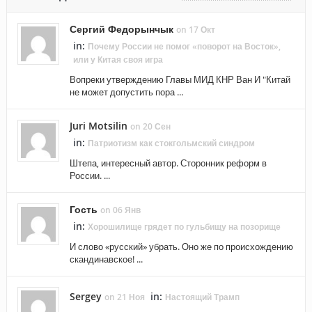
Сергий Федорынчык
on 17 Окт
in:
Почему России не помог «поворот на Восток»,
или у Китая своя игра
Вопреки утверждению Главы МИД КНР Ван И "Китай
не может допустить пора ...
Juri Motsilin
on 20 Сен
in:
Патриотизм как стокгольмский синдром
Штепа, интересный автор. Сторонник реформ в
России. ...
Гость
on 06 Янв
in:
Хорошилище грядет по гульбищу на позорище
И слово «русский» убрать. Оно же по происхождению
скандинавское! ...
Sergey
in:
on 21 Ноя
Настоящий Трамп