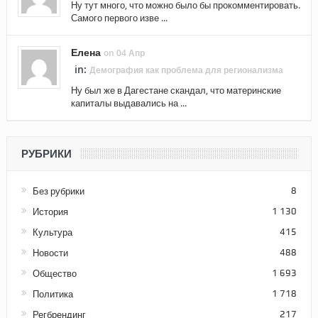
Ну тут много, что можно было бы прокомментировать.
Самого первого изве ...
Елена
on 04 Апр
in:
Демография как проблема для регионализма
Ну был же в Дагестане скандал, что материнские
капиталы выдавались на ...
РУБРИКИ
Без рубрики
8
История
1 130
Культура
415
Новости
488
Общество
1 693
Политика
1 718
Регбрендинг
217