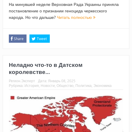
На минувшей неделе Верховная Рада Украины приняла
постановление о признании геноцида черкесского
народа. Но что дальше?
Читать полностью
Share
Tweet
Неладно что-то в Датском
королевстве…
Регион.Эксперт
Дата:
Январь 08, 2025
Рубрика:
История
,
Новости
,
Общество
,
Политика
,
Экономика