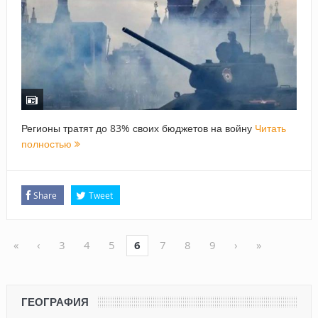
Регионы тратят до 83% своих бюджетов на войну
Читать
полностью
Share
Tweet
«
‹
3
4
5
6
7
8
9
›
»
ГЕОГРАФИЯ