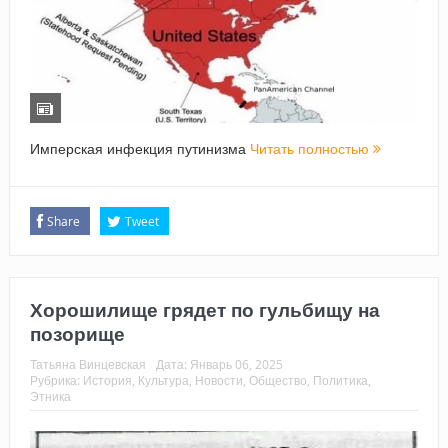
Имперская инфекция путинизма
Читать полностью
Share
Tweet
Хорошилище грядет по гульбищу на
позорище
Татьяна Винцевская
Дата:
Январь 06, 2025
Рубрика:
История
,
Культура
,
Новости
,
Общество
,
Политика
,
Этника