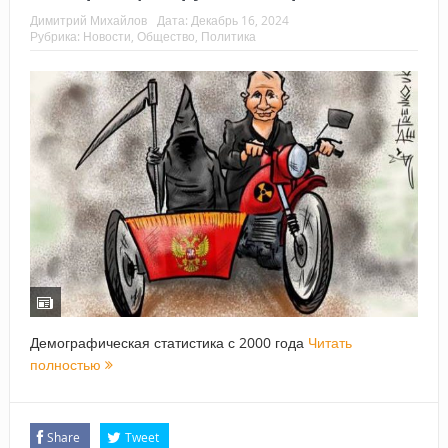
Димитрий Михайлов
Дата:
Декабрь 16, 2024
Рубрика:
Новости
,
Общество
,
Политика
Демографическая статистика с 2000 года
Читать
полностью
Share
Tweet