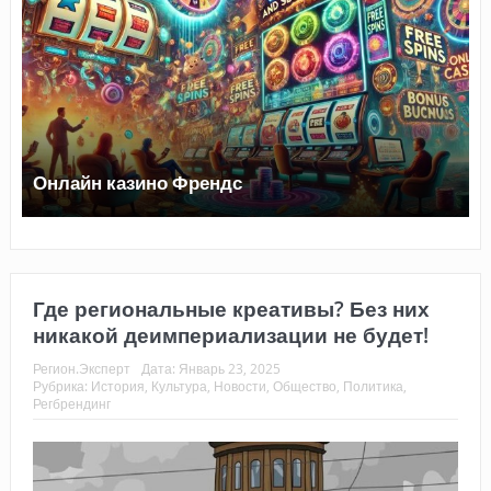
Онлайн казино Френдс
Где региональные креативы? Без них
никакой деимпериализации не будет!
Регион.Эксперт
Дата:
Январь 23, 2025
Рубрика:
История
,
Культура
,
Новости
,
Общество
,
Политика
,
Регбрендинг