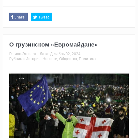
Share
Tweet
О грузинском «Евромайдане»
Регион.Эксперт
Дата:
Декабрь 02, 2024
Рубрика:
История
,
Новости
,
Общество
,
Политика