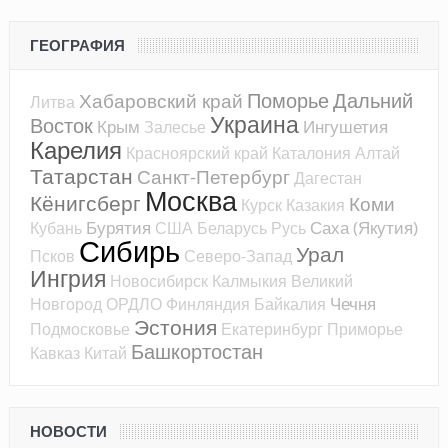
ГЕОГРАФИЯ
Поморье
Дальний
Хабаровский край
Литва
Украина
Восток
Крым
Ингушетия
Залесье
Карелия
Красноярский край
Каталония
Алтай
Татарстан
Санкт-Петербург
Дагестан
Москва
Кёнигсберг
Коми
Курск
Казакия
Бурятия
Саха (Якутия)
Кубань
США
Беларусь
Русь
Сибирь
Урал
Псков
Северо-Запад
Ингрия
Новосибирск
Калмыкия
Великий
Чечня
Новгород
ОРДЛО
Финляндия
Байкалия
Эстония
Подмосковье
Екатеринбург
Приморье
Башкортостан
Кавказ
Китай
НОВОСТИ