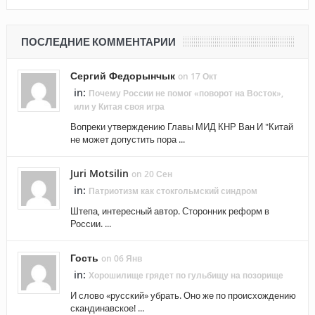
ПОСЛЕДНИЕ КОММЕНТАРИИ
Сергий Федорынчык
on 17 Окт
in:
Почему России не помог «поворот на Восток»,
или у Китая своя игра
Вопреки утверждению Главы МИД КНР Ван И "Китай
не может допустить пора ...
Juri Motsilin
on 20 Сен
in:
Патриотизм как стокгольмский синдром
Штепа, интересный автор. Сторонник реформ в
России. ...
Гость
on 06 Янв
in:
Хорошилище грядет по гульбищу на позорище
И слово «русский» убрать. Оно же по происхождению
скандинавское! ...