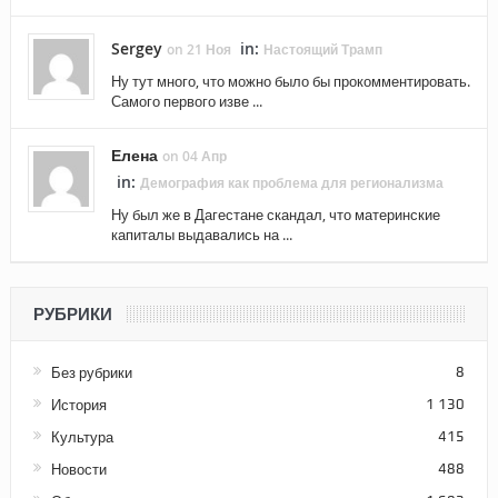
Sergey
in:
on 21 Ноя
Настоящий Трамп
Ну тут много, что можно было бы прокомментировать.
Самого первого изве ...
Елена
on 04 Апр
in:
Демография как проблема для регионализма
Ну был же в Дагестане скандал, что материнские
капиталы выдавались на ...
РУБРИКИ
Без рубрики
8
История
1 130
Культура
415
Новости
488