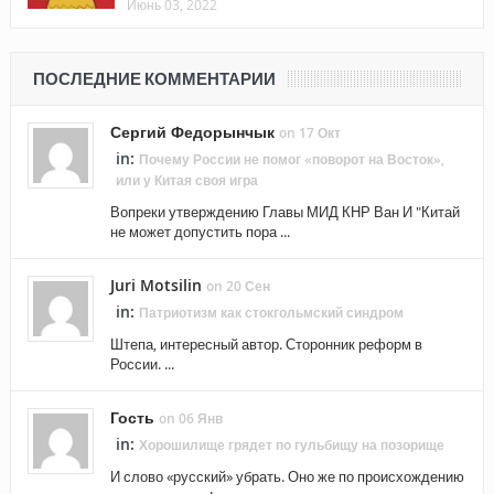
Июнь 03, 2022
ПОСЛЕДНИЕ КОММЕНТАРИИ
Сергий Федорынчык
on 17 Окт
in:
Почему России не помог «поворот на Восток»,
или у Китая своя игра
Вопреки утверждению Главы МИД КНР Ван И "Китай
не может допустить пора ...
Juri Motsilin
on 20 Сен
in:
Патриотизм как стокгольмский синдром
Штепа, интересный автор. Сторонник реформ в
России. ...
Гость
on 06 Янв
in:
Хорошилище грядет по гульбищу на позорище
И слово «русский» убрать. Оно же по происхождению