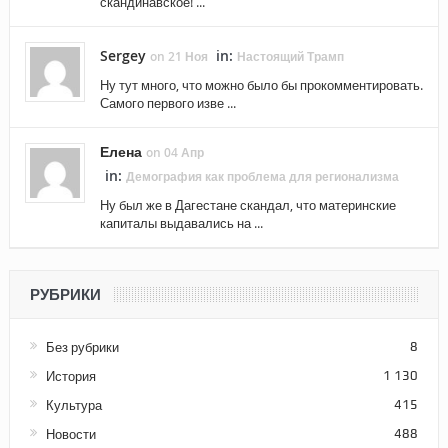
скандинавское! ...
Sergey
in:
on 21 Ноя
Настоящий Трамп
Ну тут много, что можно было бы прокомментировать.
Самого первого изве ...
Елена
on 04 Апр
in:
Демография как проблема для регионализма
Ну был же в Дагестане скандал, что материнские
капиталы выдавались на ...
РУБРИКИ
Без рубрики
8
История
1 130
Культура
415
Новости
488