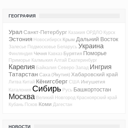
ГЕОГРАФИЯ
Урал
Санкт-Петербург
Казакия
ОРДЛО
Курск
Эстония
Дальний Восток
Крым
Новосибирск
Украина
Залесье
Подмосковье
Беларусь
Поморье
Чечня
Бурятия
Финляндия
Кавказ
Приморье
Калмыкия
Алтай
Екатеринбург
Карелия
Ингрия
Байкалия
Северо-Запад
Татарстан
Хабаровский край
Саха (Якутия)
Кёнигсберг
Ингушетия
Литва
Китай
США
Сибирь
Башкортостан
Каталония
Русь
Москва
Великий Новгород
Красноярский край
Коми
Кубань
Псков
Дагестан
НОВОСТИ