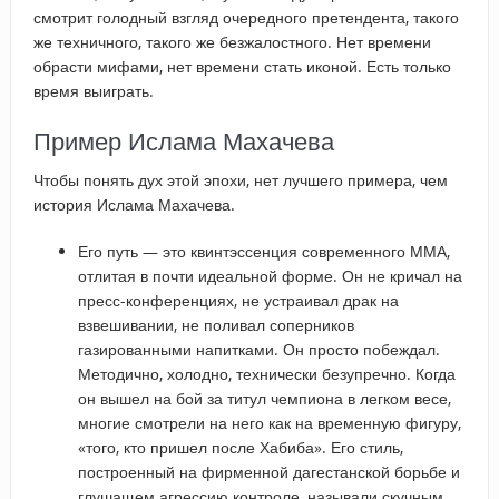
смотрит голодный взгляд очередного претендента, такого
же техничного, такого же безжалостного. Нет времени
обрасти мифами, нет времени стать иконой. Есть только
время выиграть.
Пример Ислама Махачева
Чтобы понять дух этой эпохи, нет лучшего примера, чем
история Ислама Махачева.
Его путь — это квинтэссенция современного ММА,
отлитая в почти идеальной форме. Он не кричал на
пресс-конференциях, не устраивал драк на
взвешивании, не поливал соперников
газированными напитками. Он просто побеждал.
Методично, холодно, технически безупречно. Когда
он вышел на бой за титул чемпиона в легком весе,
многие смотрели на него как на временную фигуру,
«того, кто пришел после Хабиба». Его стиль,
построенный на фирменной дагестанской борьбе и
глушащем агрессию контроле, называли скучным.