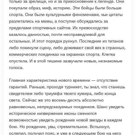
только за зрелище, но и за прикосновение к легенде. Они
покупали образ, миф, историю. Эти бойцы были больше
спорта. Они были культурными феноменами, чьи цитаты
разлетались на мемы, а поступки обсуждались за
пределами спортивных сайтов. Их превосходство
казалось данностью, почти несправедливой для
остальных. И этот порядок рухнул. Последние из титанов
либо покинули сцену, либо доживают свой век в странных,
коммерческих поединках на окраинах спорта. Клетка
опустела. И в этой тишине зазвучали новые, незнакомые
голоса.
Главная характеристика нового времени — отсутствие
гарантий. Раньше, проходя турникет, ты знал, что станешь
свидетелем либо триумфа твоего кумира, либо конца
света. Сейчас же это восемь-десять абсолютно
равновесных, непредсказуемых поединков. Шанс увидеть
историческое низвержение иконы сменился
возможностью увидеть рождение новой звезды в каждом
бою. Но рождение, увы, стремительное. Вспыхнул,
ослепил, получил пояс, и уже в следующем бою на него