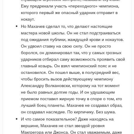
Ему предрекали участь «переходного» чемпиона,
которого первый же опасный ударник отправит в
нокаут.
Но Махачев сделал то, что делают настоящие
мастера новой школы. Он не стал подстраиваться
под ожидания публики, жаждущей крови и нокаутов.
Он удвоил ставку на свою силу. Он не просто
боролся, он доминировал так, что у самых грозных
ударников отбирал саму возможность проявить свой
главный козырь. Он взял чемпионский пояс и не
остановился. Он пошел выше, в полусредний вес,
чтобы бросить вызов действующему чемпиону
Александру Волкановски, которому на тот момент
не было равных долгие годы. И он удушающим
приемом поставил жирную точку в споре о том, кто
лучший боец планеты. Махачев не создавал образ,
он создавал наследие. По кирпичику. Без шума.
И что самое показательное? Даже находясь на
вершине, Махачев не стал звездой уровня
Макгрегора или Джонса. Он стал уважаемым, даже