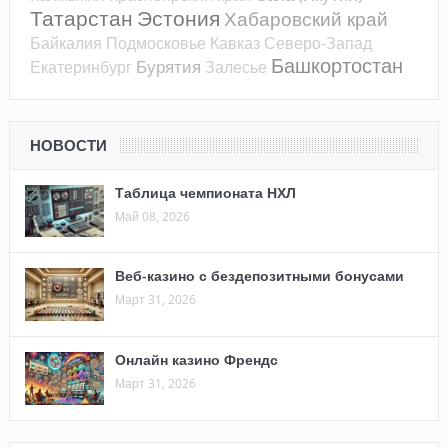
Татарстан
Эстония
Хабаровский край
Байкалия
Подмосковье
Кавказ
Северо-Запад
Башкортостан
Бурятия
Екатеринбург
Залесье
НОВОСТИ
Таблица чемпионата НХЛ
Май 08, 2026
Веб-казино с бездепозитными бонусами
Март 31, 2026
Онлайн казино Френдс
Март 31, 2026