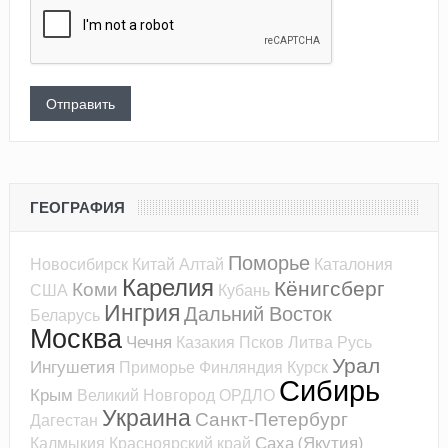
ГЕОГРАФИЯ
Поморье
Новосибирск
Китай
Алтай
Каталония
Карелия
Кёнигсберг
Коми
США
Кубань
Ингрия
Дальний Восток
Беларусь
Москва
Чечня
Казакия
Псков
Литва
Русь
Урал
Ингушетия
Приморье
Финляндия
Курск
Сибирь
Крым
Великий Новгород
ОРДЛО
Украина
Санкт-Петербург
Дагестан
Саха (Якутия)
Калмыкия
Красноярский край