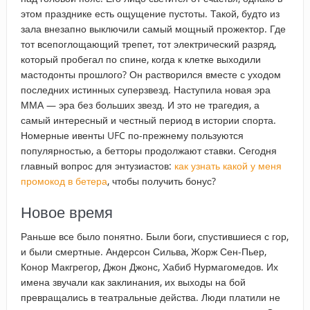
этом празднике есть ощущение пустоты. Такой, будто из
зала внезапно выключили самый мощный прожектор. Где
тот всепоглощающий трепет, тот электрический разряд,
который пробегал по спине, когда к клетке выходили
мастодонты прошлого? Он растворился вместе с уходом
последних истинных суперзвезд. Наступила новая эра
ММА — эра без больших звезд. И это не трагедия, а
самый интересный и честный период в истории спорта.
Номерные ивенты UFC по-прежнему пользуются
популярностью, а бетторы продолжают ставки. Сегодня
главный вопрос для энтузиастов:
как узнать какой у меня
промокод в бетера
, чтобы получить бонус?
Новое время
Раньше все было понятно. Были боги, спустившиеся с гор,
и были смертные. Андерсон Сильва, Жорж Сен-Пьер,
Конор Макгрегор, Джон Джонс, Хабиб Нурмагомедов. Их
имена звучали как заклинания, их выходы на бой
превращались в театральные действа. Люди платили не