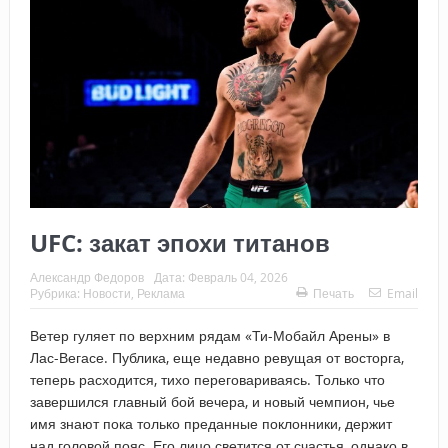
UFC: закат эпохи титанов
Александр Федоров
Дата:
Февраль 04, 2026
Рубрика:
Новости
,
Реклама
Печать
Email
Ветер гуляет по верхним рядам «Ти-Мобайл Арены» в
Лас-Вегасе. Публика, еще недавно ревущая от восторга,
теперь расходится, тихо переговариваясь. Только что
завершился главный бой вечера, и новый чемпион, чье
имя знают пока только преданные поклонники, держит
над головой пояс. Его лицо светится от счастья, однако в