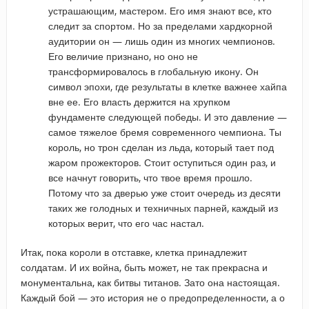
устрашающим, мастером. Его имя знают все, кто
следит за спортом. Но за пределами хардкорной
аудитории он — лишь один из многих чемпионов.
Его величие признано, но оно не
трансформировалось в глобальную икону. Он
символ эпохи, где результаты в клетке важнее хайпа
вне ее. Его власть держится на хрупком
фундаменте следующей победы. И это давление —
самое тяжелое бремя современного чемпиона. Ты
король, но трон сделан из льда, который тает под
жаром прожекторов. Стоит оступиться один раз, и
все начнут говорить, что твое время прошло.
Потому что за дверью уже стоит очередь из десяти
таких же голодных и техничных парней, каждый из
которых верит, что его час настал.
Итак, пока короли в отставке, клетка принадлежит
солдатам. И их война, быть может, не так прекрасна и
монументальна, как битвы титанов. Зато она настоящая.
Каждый бой — это история не о предопределенности, а о