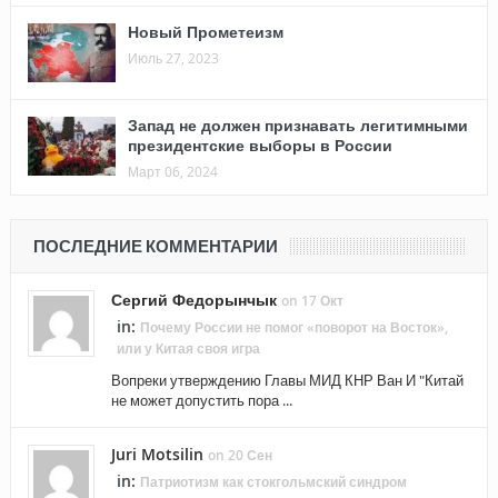
Новый Прометеизм
Июль 27, 2023
Запад не должен признавать легитимными
президентские выборы в России
Март 06, 2024
ПОСЛЕДНИЕ КОММЕНТАРИИ
Сергий Федорынчык
on 17 Окт
in:
Почему России не помог «поворот на Восток»,
или у Китая своя игра
Вопреки утверждению Главы МИД КНР Ван И "Китай
не может допустить пора ...
Juri Motsilin
on 20 Сен
in:
Патриотизм как стокгольмский синдром