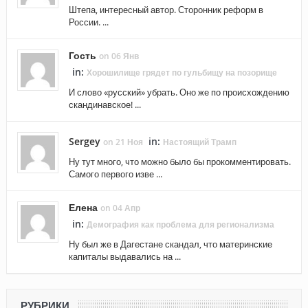
Штепа, интересный автор. Сторонник реформ в
России. ...
Гость
on 06 Янв
in:
Хорошилище грядет по гульбищу на позорище
И слово «русский» убрать. Оно же по происхождению
скандинавское! ...
Sergey
in:
on 21 Ноя
Настоящий Трамп
Ну тут много, что можно было бы прокомментировать.
Самого первого изве ...
Елена
on 04 Апр
in:
Демография как проблема для регионализма
Ну был же в Дагестане скандал, что материнские
капиталы выдавались на ...
РУБРИКИ