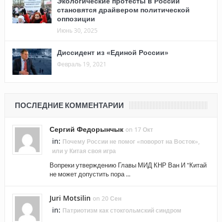
Экологические протесты в России
становятся драйвером политической
оппозиции
Июнь 30, 2025
Диссидент из «Единой России»
Февраль 19, 2021
ПОСЛЕДНИЕ КОММЕНТАРИИ
Сергий Федорынчык
on 17 Окт
in:
Почему России не помог «поворот на Восток»,
или у Китая своя игра
Вопреки утверждению Главы МИД КНР Ван И "Китай
не может допустить пора ...
Juri Motsilin
on 20 Сен
in:
Патриотизм как стокгольмский синдром