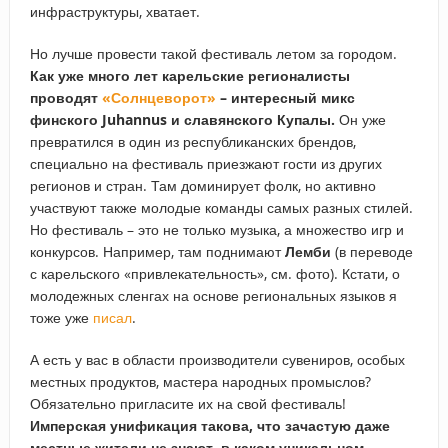
инфраструктуры, хватает.
Но лучше провести такой фестиваль летом за городом.
Как уже много лет карельские регионалисты
проводят
«Солнцеворот»
– интересный микс
финского Juhannus и славянского Купалы.
Он уже
превратился в один из республиканских брендов,
специально на фестиваль приезжают гости из других
регионов и стран. Там доминирует фолк, но активно
участвуют также молодые команды самых разных стилей.
Но фестиваль – это не только музыка, а множество игр и
конкурсов. Например, там поднимают
Лемби
(в переводе
с карельского «привлекательность», см. фото). Кстати, о
молодежных сленгах на основе региональных языков я
тоже уже
писал
.
А есть у вас в области производители сувениров, особых
местных продуктов, мастера народных промыслов?
Обязательно пригласите их на свой фестиваль!
Имперская унификация такова, что зачастую даже
местные жители не знают, в каком уникальном