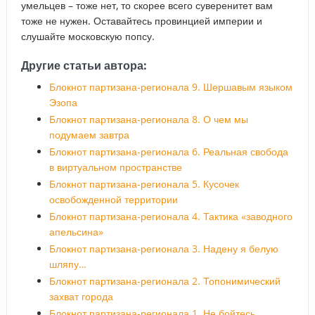
умельцев – тоже нет, то скорее всего суверенитет вам
тоже не нужен. Оставайтесь провинцией империи и
слушайте московскую попсу.
Другие статьи автора:
Блокнот партизана-регионала 9. Шершавым языком
Эзопа
Блокнот партизана-регионала 8. О чем мы
подумаем завтра
Блокнот партизана-регионала 6. Реальная свобода
в виртуальном пространстве
Блокнот партизана-регионала 5. Кусочек
освобожденной территории
Блокнот партизана-регионала 4. Тактика «заводного
апельсина»
Блокнот партизана-регионала 3. Надену я белую
шляпу…
Блокнот партизана-регионала 2. Топонимический
захват города
Блокнот партизана-регионала 1. Не бойтесь