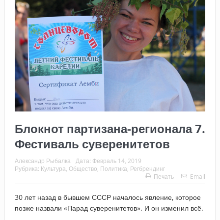
Блокнот партизана-регионала 7.
Фестиваль суверенитетов
Александр Рыбалка
Дата:
Февраль 14, 2019
Рубрика:
Культура
,
Общество
,
Политика
,
Регбрендинг
Печать
Email
30 лет назад в бывшем СССР началось явление, которое
позже назвали «Парад суверенитетов». И он изменил всё.