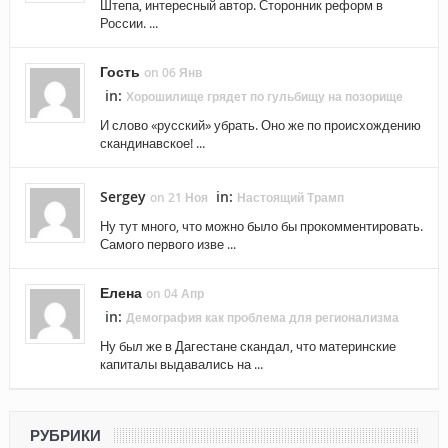
Штепа, интересный автор. Сторонник реформ в
России. ...
Гость
on 06 Янв
in:
Хорошилище грядет по гульбищу на позорище
И слово «русский» убрать. Оно же по происхождению
скандинавское! ...
Sergey
in:
on 21 Ноя
Настоящий Трамп
Ну тут много, что можно было бы прокомментировать.
Самого первого изве ...
Елена
on 04 Апр
in:
Демография как проблема для регионализма
Ну был же в Дагестане скандал, что материнские
капиталы выдавались на ...
РУБРИКИ