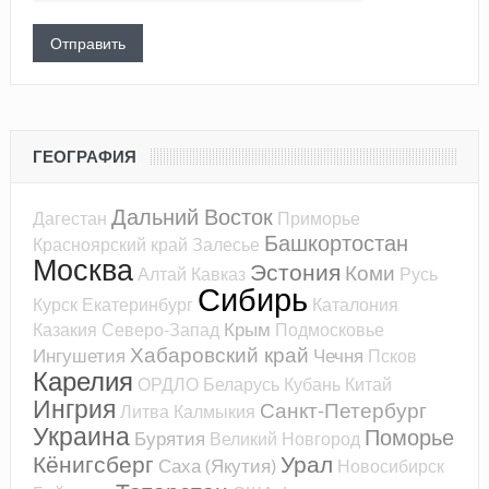
ГЕОГРАФИЯ
Дальний Восток
Дагестан
Приморье
Башкортостан
Красноярский край
Залесье
Москва
Эстония
Коми
Алтай
Кавказ
Русь
Сибирь
Курск
Екатеринбург
Каталония
Крым
Казакия
Северо-Запад
Подмосковье
Хабаровский край
Ингушетия
Чечня
Псков
Карелия
ОРДЛО
Беларусь
Кубань
Китай
Ингрия
Санкт-Петербург
Литва
Калмыкия
Украина
Поморье
Бурятия
Великий Новгород
Кёнигсберг
Урал
Саха (Якутия)
Новосибирск