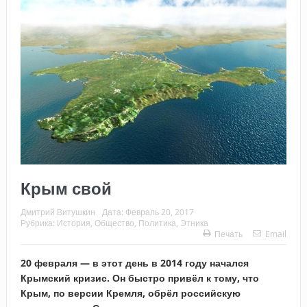
Крым свой
Дмитрий Витушкин
Дата:
Февраль 20, 2017
Рубрика:
История
,
Общество
,
Политика
,
Этника
Печать
Email
20 февраля — в этот день в 2014 году начался
Крымский кризис. Он быстро привёл к тому, что
Крым, по версии Кремля, обрёл российскую