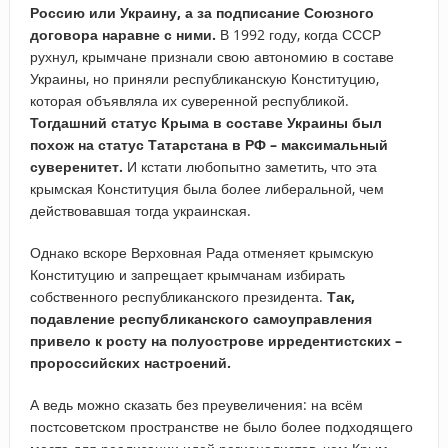
Россию или Украину, а за подписание Союзного
договора наравне с ними.
В 1992 году, когда СССР
рухнул, крымчане признали свою автономию в составе
Украины, но приняли республиканскую Конституцию,
которая объявляла их суверенной республикой.
Тогдашний статус Крыма в составе Украины был
похож на статус Татарстана в РФ – максимальный
суверенитет.
И кстати любопытно заметить, что эта
крымская Конституция была более либеральной, чем
действовавшая тогда украинская.
Однако вскоре Верховная Рада отменяет крымскую
Конституцию и запрещает крымчанам избирать
собственного республиканского президента.
Так,
подавление республиканского самоуправления
привело к росту на полуострове ирредентистских –
пророссийских настроений.
А ведь можно сказать без преувеличения: на всём
постсоветском пространстве не было более подходящего