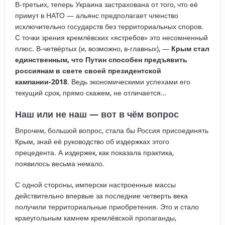
В-третьих, теперь Украина застрахована от того, что её
примут в НАТО — альянс предполагает членство
исключительно государств без территориальных споров.
С точки зрения кремлёвских «ястребов» это несомненный
плюс. В-четвёртых (и, возможно, в-главных), —
Крым стал
единственным, что Путин способен предъявить
россиянам в свете своей президентской
кампании-2018
. Ведь экономическими успехами его
текущий срок, прямо скажем, не отличается…
Наш или не наш — вот в чём вопрос
Впрочем, большой вопрос, стала бы Россия присоединять
Крым, знай её руководство об издержках этого
прецедента. А издержек, как показала практика,
появилось весьма немало.
С одной стороны, имперски настроенные массы
действительно впервые за последние четверть века
получили территориальные приобретения. Это и стало
краеугольным камнем кремлёвской пропаганды,