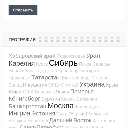
ГЕОГРАФИЯ
Урал
Хабаровский край
Подмосковье
Сибирь
Карелия
Курск
Псков
Залесье
Новосибирск
Дагестан
Красноярский край
Татарстан
Приморье
Екатеринбург
Северо-
Украина
Ингушетия
Крым
Запад
ОРДЛО
Алтай
Поморье
Коми
Чечня
США
Беларусь
Кёнигсберг
Бурятия
Кавказ
Байкалия
Москва
Башкортостан
Финляндия
Ингрия
Эстония
Саха (Якутия)
Калмыкия
Дальний Восток
Великий Новгород
Каталония
Санкт-Петербург
Русь
Китай
Литва
Кубань