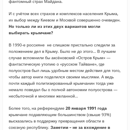
фантомный страх Майдана.
И с учётом всех страхов и комплексов населения Крыма,
их выбор между Киевом и Москвой совершенно очевиден.
Но только ли из этих двух вариантов могли
выбирать крымчане?
В 1990-е россияне не слишком пристально следили за
положением дел в Крыму. Было не до этого… В лучшем
случае вспомнили бы аксёновский «Остров Крым» —
фантастическую утопию о «русском Тайване», где
полуостров был лишь удобным местом действия для того,
чтобы автор книги поделился своими мыслями. А ведь
почти каждый политизированный крымчанин тогда уже
немало поведал бы о полной автономии полуострова —
несбыточной и многими желанной…
Более того, на референдуме
20 января 1991 года
крымчане подавляющим большинством (свыше 93%)
высказались в поддержку превращения области в
союзную республику.
Заметим – не за вхождение в