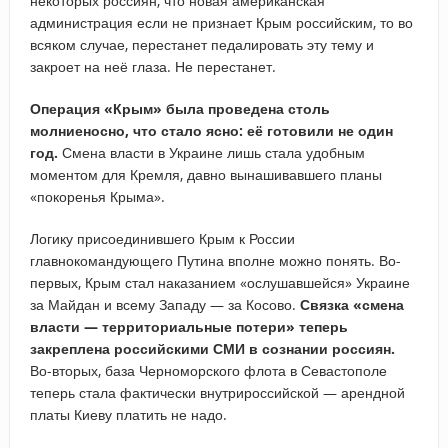
некоторых россиян, что новая американская
администрация если не признает Крым российским, то во
всяком случае, перестанет педалировать эту тему и
закроет на неё глаза. Не перестанет.
Операция «Крым» была проведена столь
молниеносно, что стало ясно: её готовили не один
год.
Смена власти в Украине лишь стала удобным
моментом для Кремля, давно вынашивавшего планы
«покоренья Крыма».
Логику присоединившего Крым к России
главнокомандующего Путина вполне можно понять. Во-
первых, Крым стал наказанием «ослушавшейся» Украине
за Майдан и всему Западу — за Косово.
Связка «смена
власти — территориальные потери» теперь
закреплена российскими СМИ в сознании россиян.
Во-вторых, база Черноморского флота в Севастополе
теперь стала фактически внутрироссийской — арендной
платы Киеву платить не надо.