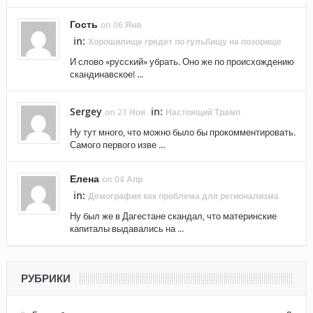
Гость
on 06 Янв
in:
Хорошилище грядет по гульбищу на позорище
И слово «русский» убрать. Оно же по происхождению
скандинавское! ...
Sergey
in:
on 21 Ноя
Настоящий Трамп
Ну тут много, что можно было бы прокомментировать.
Самого первого изве ...
Елена
on 04 Апр
in:
Демография как проблема для регионализма
Ну был же в Дагестане скандал, что материнские
капиталы выдавались на ...
РУБРИКИ