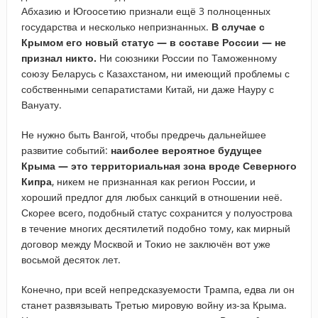
Абхазию и Югоосетию признали ещё 3 полноценных
государства и несколько непризнанных.
В случае с
Крымом его новый статус — в составе России — не
признал никто.
Ни союзники России по Таможенному
союзу Беларусь с Казахстаном, ни имеющий проблемы с
собственными сепаратистами Китай, ни даже Науру с
Вануату.
Не нужно быть Вангой, чтобы предречь дальнейшее
развитие событий:
наиболее вероятное будущее
Крыма — это территориальная зона вроде Северного
Кипра
, никем не признанная как регион России, и
хороший предлог для любых санкций в отношении неё.
Скорее всего, подобный статус сохранится у полуострова
в течение многих десятилетий подобно тому, как мирный
договор между Москвой и Токио не заключён вот уже
восьмой десяток лет.
Конечно, при всей непредсказуемости Трампа, едва ли он
станет развязывать Третью мировую войну из-за Крыма.