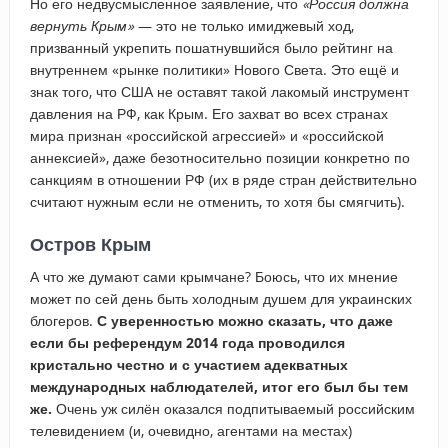
Но его недвусмысленное заявление, что
«Россия должна
вернуть Крым»
— это не только имиджевый ход,
призванный укрепить пошатнувшийся было рейтинг на
внутреннем «рынке политики» Нового Света. Это ещё и
знак того, что США не оставят такой лакомый инструмент
давления на РФ, как Крым. Его захват во всех странах
мира признан «российской агрессией» и «российской
аннексией», даже безотносительно позиции конкретно по
санкциям в отношении РФ (их в ряде стран действительно
считают нужным если не отменить, то хотя бы смягчить).
Остров Крым
А что же думают сами крымчане? Боюсь, что их мнение
может по сей день быть холодным душем для украинских
блогеров.
С уверенностью можно сказать, что даже
если бы референдум 2014 года проводился
кристально честно и с участием адекватных
международных наблюдателей, итог его был бы тем
же.
Очень уж силён оказался подпитываемый российским
телевидением (и, очевидно, агентами на местах)