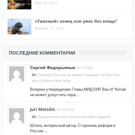
Май 10, 2024
«Ужасный» конец или ужас без конца?
Декабрь 13, 2022
ПОСЛЕДНИЕ КОММЕНТАРИИ
Сергий Федорынчык
on 17 Окт
in:
Почему России не помог «поворот на Восток»,
или у Китая своя игра
Вопреки утверждению Главы МИД КНР Ван И "Китай
не может допустить пора ...
Juri Motsilin
on 20 Сен
in:
Патриотизм как стокгольмский синдром
Штепа, интересный автор. Сторонник реформ в
России. ...