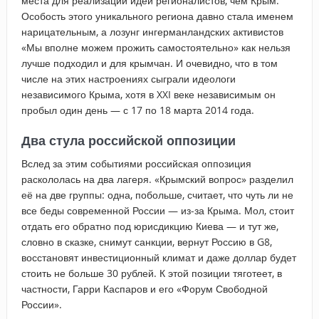
места для реализации идей регионалистов, чем Крым.
Особость этого уникального региона давно стала именем
нарицательным, а лозунг ингерманландских активистов
«Мы вполне можем прожить самостоятельно» как нельзя
лучше подходил и для крымчан. И очевидно, что в том
числе на этих настроениях сыграли идеологи
независимого Крыма, хотя в XXI веке независимым он
пробыл один день — с 17 по 18 марта 2014 года.
Два стула российской оппозиции
Вслед за этим событиями российская оппозиция
раскололась на два лагеря. «Крымский вопрос» разделил
её на две группы: одна, побольше, считает, что чуть ли не
все беды современной России — из-за Крыма. Мол, стоит
отдать его обратно под юрисдикцию Киева — и тут же,
словно в сказке, снимут санкции, вернут Россию в G8,
восстановят инвестиционный климат и даже доллар будет
стоить не больше 30 рублей. К этой позиции тяготеет, в
частности, Гарри Каспаров и его «Форум Свободной
России».