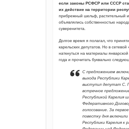
если законы РСФСР или СССР ста
их действие на территории респ
прибрежный шельф, растительный и 
объявлялись собственностью народа
суверенитета.
Долгое время я полагал, что приня
карельских депутатов. Но в сетевой
наткнуться на материалы январской
года и прочитать буквально следую
С предложением включи
выхода Республики Кар
выступил депутат С. П
встречное предложени
Республикой Карелия ш
Федеративного Догово
голосование. За первое
повестку дня включили
Республики Карелия к 
Федерации над Федера