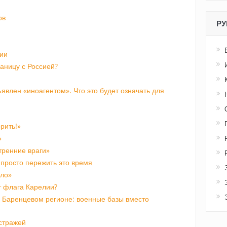
ов
РУ
ии
аницу с Россией?
влен «иноагентом». Что это будет означать для
рить!»
»
тренние враги»
просто пережить это время
ело»
т флага Карелии?
 Баренцевом регионе: военные базы вместо
стражей