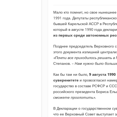
Мало кто помнит, но свое нынешне
1991 года. Депутаты республиканск
бывшей Карельской АССР в Республи
который в августе 1990 года декла
из первых среди автономных рес
Позднее председатель Верховного с
этого документа излишней централи
«Почти все приходилось решать в 
Степанов. –
Нам нужно было больше
Как бы там ни было,
9 августа 1990
суверенитете
и провозгласил намер
государство в составе РСФСР и СССР
российского президента Бориса Ел
сможете проглотить»
.
В Декларации о государственном су
что ее Верховный Совет выступает з