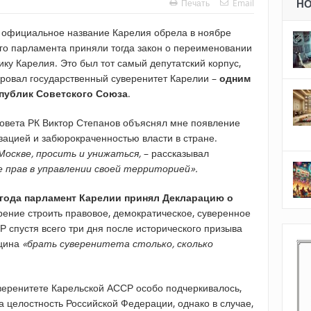
Печать
Email
Н
е официальное название Карелия обрела в ноябре
ого парламента приняли тогда закон о переименовании
ку Карелия. Это был тот самый депутатский корпус,
рировал государственный суверенитет Карелии –
одним
публик Советского Союза
.
овета РК Виктор Степанов объяснял мне появление
зацией и забюрокраченностью власти в стране.
Москве, просить и унижаться,
– рассказывал
 прав в управлении своей территорией».
 года парламент Карелии принял Декларацию о
ение строить правовое, демократическое, суверенное
 спустя всего три дня после исторического призыва
ьцина
«брать суверенитета столько, сколько
веренитете Карельской АССР особо подчеркивалось,
а целостность Российской Федерации, однако в случае,