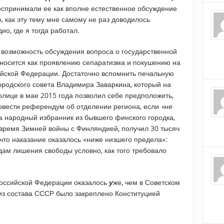
оспринимали ее как вполне естественное обсуждение
ю, как эту тему мне самому не раз доводилось
ио, где я тогда работал.
 возможность обсуждения вопроса о государственной
тносится как проявлению сепаратизма и покушению на
ийской Федерации. Достаточно вспомнить печальную
ородского совета Владимира Заваркина, который на
олице в мае 2015 года позволил себе предположить,
овести референдум об отделении региона, если
«не
ва народный избранник из бывшего финского городка,
время Зимней войны с Финляндией, получил 30 тысяч
что наказание оказалось «ниже низшего предела»:
дам лишения свободы условно, как того требовало
Российской Федерации оказалось
у
же, чем в Советском
 из состава СССР было закреплено Конституцией