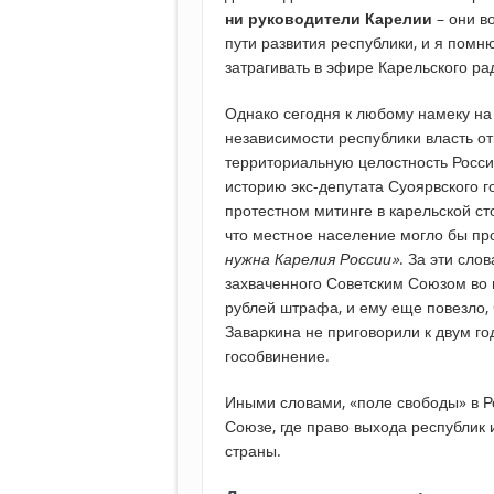
ни руководители Карелии
– они в
пути развития республики, и я помн
затрагивать в эфире Карельского рад
Однако сегодня к любому намеку на
независимости республики власть о
территориальную целостность Росс
историю экс-депутата Суоярвского г
протестном митинге в карельской ст
что местное население могло бы пр
нужна Карелия России»
. За эти сло
захваченного Советским Союзом во 
рублей штрафа, и ему еще повезло, 
Заваркина не приговорили к двум го
гособвинение.
Иными словами, «поле свободы» в 
Союзе, где право выхода республик
страны.