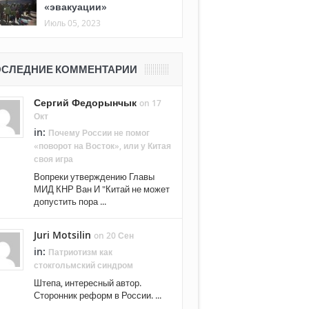
«эвакуации»
Июль 05, 2023
СЛЕДНИЕ КОММЕНТАРИИ
Сергий Федорынчык
on 17
Окт
in:
Почему России не помог
«поворот на Восток», или у Китая
своя игра
Вопреки утверждению Главы
МИД КНР Ван И "Китай не может
допустить пора ...
Juri Motsilin
on 20 Сен
in:
Патриотизм как
стокгольмский синдром
Штепа, интересный автор.
Сторонник реформ в России. ...