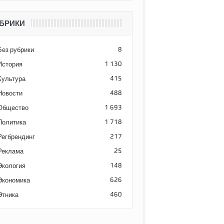
БРИКИ
Без рубрики
8
История
1 130
Культура
415
Новости
488
Общество
1 693
Политика
1 718
Регбрендинг
217
Реклама
25
Экология
148
Экономика
626
Этника
460