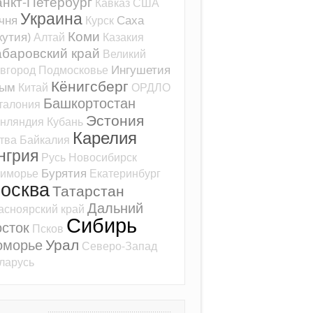
нкт-Петербург
Кавказ
США
Украина
чня
Саха
Курск
Коми
кутия)
Алтай
Казакия
баровский край
Великий
Ингушетия
вгород
Подмосковье
Кёнигсберг
рым
Китай
ОРДЛО
Башкортостан
талония
Эстония
нляндия
Кубань
Карелия
тва
Байкалия
нгрия
Русь
Новосибирск
Бурятия
иморье
Екатеринбург
осква
Татарстан
Дальний
асноярский край
Сибирь
сток
Псков
Урал
оморье
Северо-Запад
ларусь