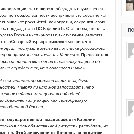
 информации стали широко обсуждать случившееся,
роенной общественности восприняли это событие как
елившись от российской демократии, сохранить свою
рес председателя ВС Карелии В. Степанова, что он с
ПО
одство России инспирировал выступление депутата
зете «Северный курьер» высказал мнение, что
моций… послужила жесткая политика российского
рриториям, в том числе и к Карелии».
Председатель
лосовал против включения в повестку вопроса об
я не осуждаю тех, кто голосовал иначе».
 43 депутатов, проголосовавших
«за»
, были
ностей. Навряд ли кто мог заподозрить, что
 в своих действиях национальной идеей.
то объясняет эту акцию как своеобразную
уководителей России.
ея государственной независимости Карелии
только в поле общественной дискуссии республики, но
ламента.
Этой дискуссии не боялись ни политики,