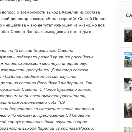
ь вопрос о возможности выхода Карелии из состава
С
вший директор совхоза «Ведлозерский» Сергей Попов.
 инициатива – экс-депутат уже ушел из жизни, но вот,
Набат Северо-Запада», выходившая в те годы в
аря на XI сессии Верховного Совета
путаты подвергли резкой критике российские
х мнению, сковывают местную инициативу,
ятельность республики. Директор совхоза
т С.Попов предложил сессии изучить
релии из состава Российской Федерации. Как
ерховного Совета, С.Попов буквально заявил
попросим наших экономистов рассчитать,
ожить самостоятельно». Из 109
сии депутатов за включение этого вопроса в
овало 43 человека. Предложение С.Попова не
кий корпус отказался даже изучать вопрос
бразности выхода Карелии из состава России.