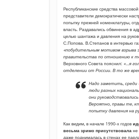
Республиканские средства массовой
представители демократически наст
попытку прежней номенклатуры, отд
власть. Раздавались обвинения в ад
целью шантажа и давления на руков
С.Попова. В.Степанов в интервью га
«побудительным мотивом взрыва э
правительства по отношению к те
Верховного Совета пояснил:
«…я го
отделении от России. В то же врем
Надо заметить, среди
люди разных националь
они руководствовались
Вероятно, правы те, к
попытку давления на р
Как видим, в начале 1990-х годов
ид
весьма зримо присутствовала
не 
даже поднималась в стенах ее пар