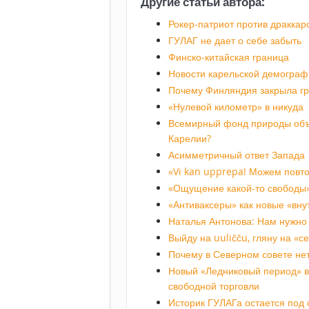
Другие статьи автора:
Рокер-патриот против драккар
ГУЛАГ не дает о себе забыть
Финско-китайская граница
Новости карельской демограф
Почему Финляндия закрыла гр
«Нулевой километр» в никуда
Всемирный фонд природы объя
Карелии?
Асимметричный ответ Запада
«Vi kan upprepa! Можем повто
«Ощущение какой-то свободы
«Антиваксеры» как новые «вну
Наталья Антонова: Нам нужно 
Выйду на uuličču, гляну на «с
Почему в Северном совете не
Новый «Ледниковый период» в
свободной торговли
Историк ГУЛАГа остается под 