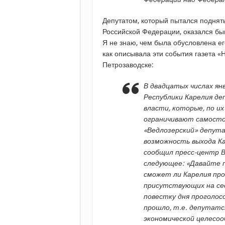
Депутатом, который пытался поднят
Российской Федерации, оказался бы
Я не знаю, чем была обусловлена его
как описывала эти события газета «
Петрозаводске:
В двадцатых числах янв
Республики Карелия де
власти, которые, по и
ограничивают самосто
«Ведлозерский» депута
возможность выхода Ка
сообщил пресс-центр В
следующее: «Давайте 
сможет ли Карелия пр
присутствующих на сес
повестку дня проголос
прошло, т.е. депутатс
экономической целесоо