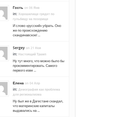
Гость
on 06 Янв
in:
Хорошилище грядет по
гульбищу на позорище
И слово «русский» убрать. Оно
же по происхождению
скандинавское! ...
Sergey
on 21 Ноя
in:
Настоящий Трамп
Ну тут много, что можно было бы
прокомментировать. Самого
первого изве ...
Елена
on 04 Апр
in:
Демография как проблема
для регионализма
Ну был же в Дагестане скандал,
что материнские капиталы
выдавались на ...