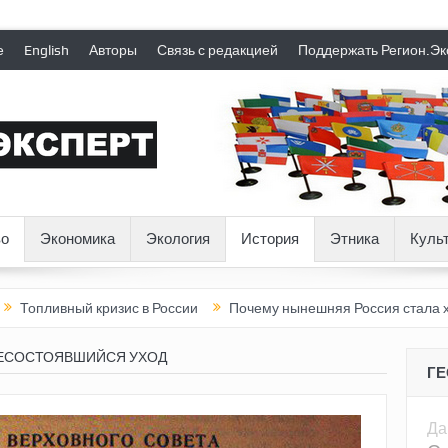
е
English
Авторы
Связь с редакцией
Поддержать Регион.Эк
о
Экономика
Экология
История
Этника
Куль
ный кризис в России
Почему нынешняя Россия стала хуже, чем
НЕСОСТОЯВШИЙСЯ УХОД
Г
Да