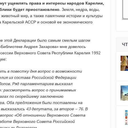
нут ущемлять права и интересы народов Карелии,
ублики будет приостановлено
. Земля, недра, воды,
животный мир, а также памятники истории и культуры
 Карельской АССР и основой ее экономического
тие этой Декларации было самым смелым шагом
ЧТ
 «Библиотеке Андрея Захарова» мне довелось
 сессии Верховного Совета Республики Карелия 1992
щее:
ть в повестку дня вопрос о возможности
елия из состава Российской Федерации
опов. Ряд парламентариев высказал
е: рассмотреть вопрос о принимаемых
агах по скорейшему заключению
ра. Оба предложения были поставлены на
 высказались 43 депутата, за второе – 76. В
 вопрос «Об отношении Верховного Совета
работе Верховного Совета Российской
тивным Договором.