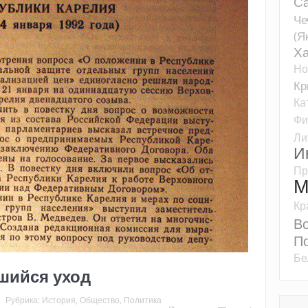
Са
Че
(Я
Ха
Но
К
Ка
Фи
Ли
И
Пр
М
Кр
Во
П
Бе
шийся уход
Рубрика:
История
,
Общество
,
Политика