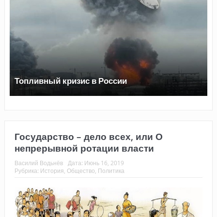
Топливный кризис в России
Государство – дело всех, или О
непрерывной ротации власти
Василий Водьнёв
Дата:
Июнь 16, 2019
Рубрика:
История
,
Общество
,
Политика