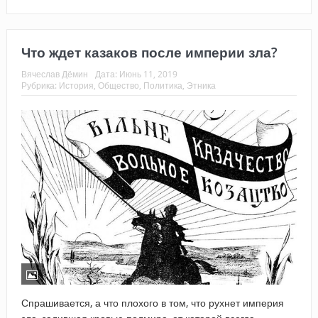
Что ждет казаков после империи зла?
Вячеслав Дёмин
Дата:
Июнь 11, 2019
Рубрика:
История
,
Общество
,
Политика
,
Этника
Спрашивается, а что плохого в том, что рухнет империя