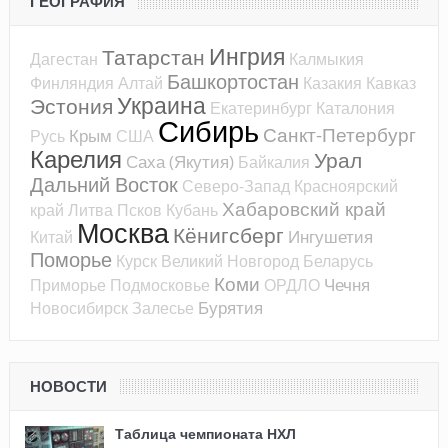
ГЕОГРАФИЯ
Ингрия
Татарстан
Дагестан
Калмыкия
Башкортостан
Финляндия
Алтай
Казакия
Кавказ
Украина
Эстония
Екатеринбург
Каталония
Сибирь
Санкт-Петербург
Крым
Русь
США
Карелия
Урал
Саха (Якутия)
Байкалия
Дальний Восток
Северо-Запад
Красноярский
Хабаровский край
край
Литва
Псков
Кубань
Москва
Кёнигсберг
Ингушетия
Китай
Поморье
Курск
Великий Новгород
Беларусь
Коми
Чечня
Приморье
Подмосковье
ОРДЛО
Бурятия
Новосибирск
Залесье
НОВОСТИ
Таблица чемпионата НХЛ