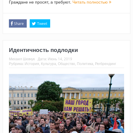
Граждане не просят, а требуют.
Читать полностью
Share
Tweet
Идентичность подлодки
Михаил Шевчук
Дата:
Июнь 14, 2019
Рубрика:
История
,
Культура
,
Общество
,
Политика
,
Регбрендинг