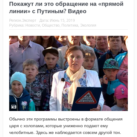
Покажут ли это обращение на «прямой
линии» с Путиным? Видео
Регион.Эксперт
Дата:
Июнь 15, 2019
Рубрика:
Новости
,
Общество
,
Политика
,
Экология
Обычно эти программы выстроены в формате общения
царя с холопами, которые униженно подают ему
челобитные. Здесь же наблюдается совсем другой тон.