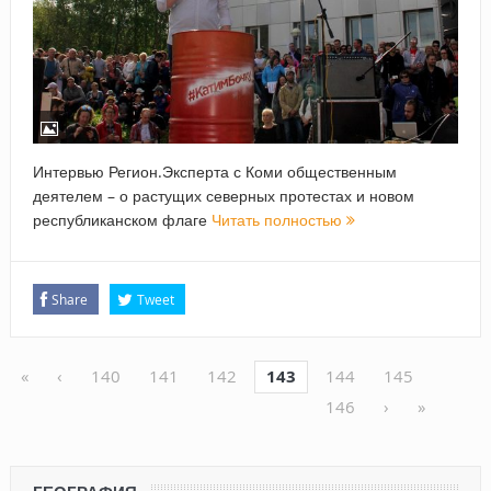
Интервью Регион.Эксперта с Коми общественным
деятелем – о растущих северных протестах и новом
республиканском флаге
Читать полностью
Share
Tweet
«
‹
140
141
142
143
144
145
146
›
»