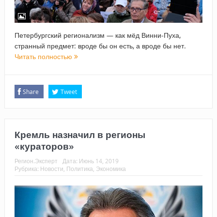
Петербургский регионализм — как мёд Винни-Пуха,
странный предмет: вроде бы он есть, а вроде бы нет.
Читать полностью
Share
Tweet
Кремль назначил в регионы
«кураторов»
Регион.Эксперт
Дата:
Июнь 14, 2019
Рубрика:
Новости
,
Политика
,
Экономика