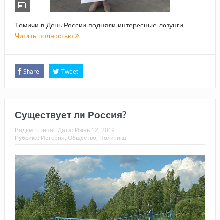
Томичи в День России подняли интересные лозунги.
Читать полностью
Share
Tweet
Существует ли Россия?
Вадим Штепа
Дата:
Июнь 12, 2019
Рубрика:
История
,
Общество
,
Политика