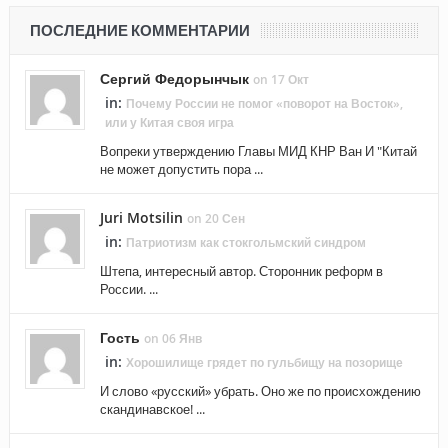
ПОСЛЕДНИЕ КОММЕНТАРИИ
Сергий Федорынчык
on 17 Окт
in:
Почему России не помог «поворот на Восток»,
или у Китая своя игра
Вопреки утверждению Главы МИД КНР Ван И "Китай
не может допустить пора ...
Juri Motsilin
on 20 Сен
in:
Патриотизм как стокгольмский синдром
Штепа, интересный автор. Сторонник реформ в
России. ...
Гость
on 06 Янв
in:
Хорошилище грядет по гульбищу на позорище
И слово «русский» убрать. Оно же по происхождению
скандинавское! ...