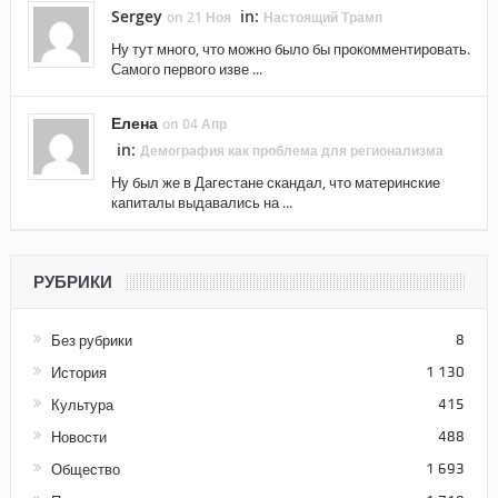
Sergey
in:
on 21 Ноя
Настоящий Трамп
Ну тут много, что можно было бы прокомментировать.
Самого первого изве ...
Елена
on 04 Апр
in:
Демография как проблема для регионализма
Ну был же в Дагестане скандал, что материнские
капиталы выдавались на ...
РУБРИКИ
Без рубрики
8
История
1 130
Культура
415
Новости
488
Общество
1 693