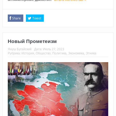
Share
Tweet
Новый Прометеизм
Януш Бугайский
Дата:
Июль 27, 2023
Рубрика:
История
,
Общество
,
Политика
,
Экономика
,
Этника