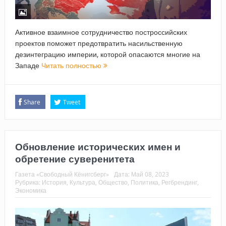
Активное взаимное сотрудничество построссийских
проектов поможет предотвратить насильственную
дезинтеграцию империи, которой опасаются многие на
Западе
Читать полностью
Share
Tweet
Обновление исторических имен и
обретение суверенитета
Газета «Свободный Кёнигсберг»
Дата:
Май 08, 2023
Рубрика:
История
,
Культура
,
Общество
,
Политика
,
Регбрендинг
,
Экономика