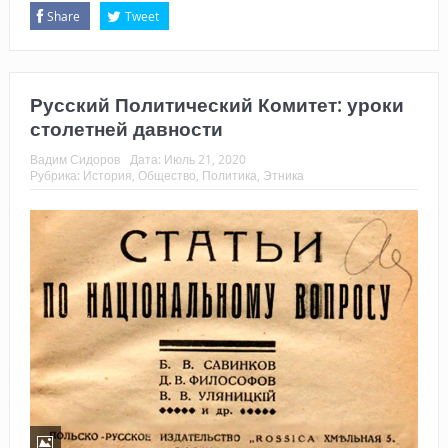
Share
Tweet
Русский Политический Комитет: уроки
столетней давности
Вадим Сидоров
Дата:
Июль 21, 2020
Рубрика:
История
,
Общество
,
Политика
,
Этника