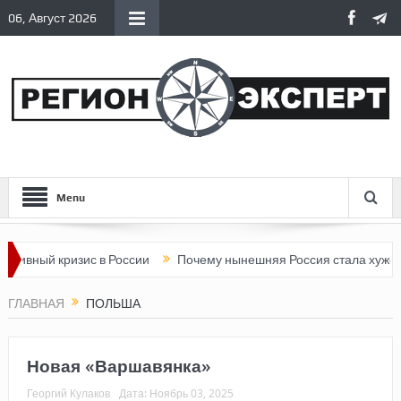
06, Август 2026
Menu
ный кризис в России
Почему нынешняя Россия стала хуже, чем
ГЛАВНАЯ
ПОЛЬША
Новая «Варшавянка»
Георгий Кулаков
Дата:
Ноябрь 03, 2025