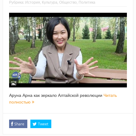
Рубрика:
История
,
Культура
,
Общество
,
Политика
Аруна Арна как зеркало Алтайской революции
Читать
полностью
Share
Tweet