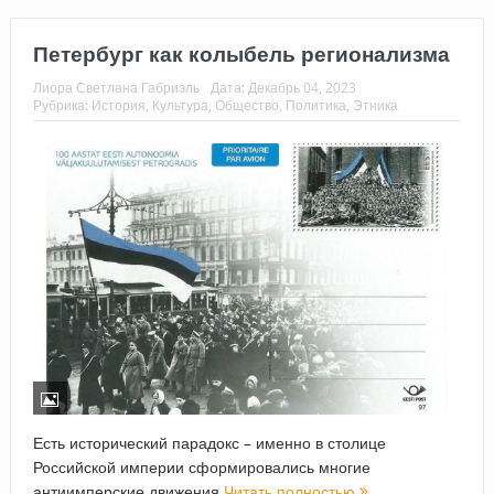
Петербург как колыбель регионализма
Лиора Светлана Габриэль
Дата:
Декабрь 04, 2023
Рубрика:
История
,
Культура
,
Общество
,
Политика
,
Этника
Есть исторический парадокс – именно в столице
Российской империи сформировались многие
антиимперские движения
Читать полностью