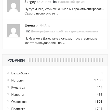
Sergey
in:
on 21 Ноя
Настоящий Трамп
Ну тут много, что можно было бы прокомментировать.
Самого первого изве ...
Елена
on 04 Апр
in:
Демография как проблема для регионализма
Ну был же в Дагестане скандал, что материнские
капиталы выдавались на ...
РУБРИКИ
Без рубрики
8
История
1 130
Культура
415
Новости
488
Общество
1 693
Политика
1 718