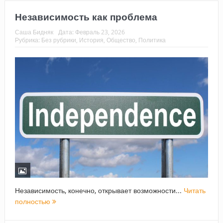
Независимость как проблема
Саша Бидняк
Дата:
Февраль 23, 2026
Рубрика:
Без рубрики
,
История
,
Общество
,
Политика
Независимость, конечно, открывает возможности...
Читать
полностью