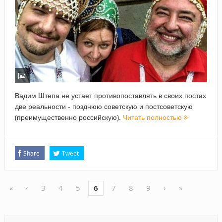
Вадим Штепа не устает противопоставлять в своих постах
две реальности - позднюю советскую и постсоветскую
(преимущественно российскую).
Читать полностью
Share
Tweet
«
‹
3
4
5
6
7
8
9
›
»