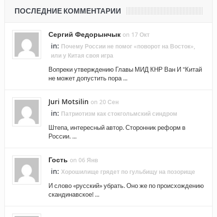
ПОСЛЕДНИЕ КОММЕНТАРИИ
Сергий Федорынчык
on 17 Окт
in:
Почему России не помог «поворот на Восток»,
или у Китая своя игра
Вопреки утверждению Главы МИД КНР Ван И "Китай
не может допустить пора ...
Juri Motsilin
on 20 Сен
in:
Патриотизм как стокгольмский синдром
Штепа, интересный автор. Сторонник реформ в
России. ...
Гость
on 06 Янв
in:
Хорошилище грядет по гульбищу на позорище
И слово «русский» убрать. Оно же по происхождению
скандинавское! ...