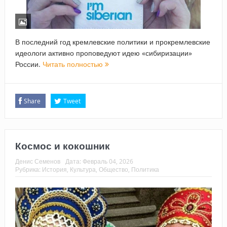
В последний год кремлевские политики и прокремлевские
идеологи активно проповедуют идею «сибиризации»
России.
Читать полностью
Share
Tweet
Космос и кокошник
Денис Семенов
Дата:
Февраль 04, 2026
Рубрика:
История
,
Культура
,
Общество
,
Политика