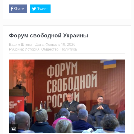
Share
Tweet
Форум свободной Украины
Вадим Штепа
Дата:
Февраль 19, 2026
Рубрика:
История
,
Общество
,
Политика