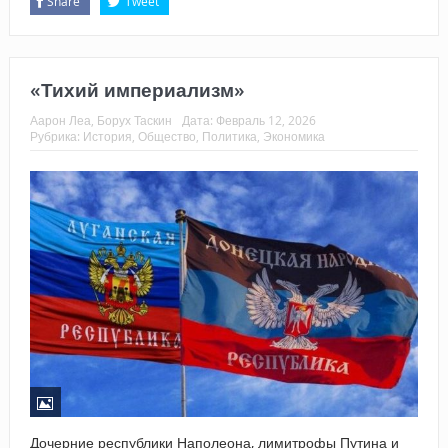
Share
Tweet
«Тихий империализм»
Аарон Леа, Борух Таскин
Дата:
Февраль 12, 2026
Рубрика:
История
,
Общество
,
Политика
,
Экономика
Дочерние республики Наполеона, лимитрофы Путина и