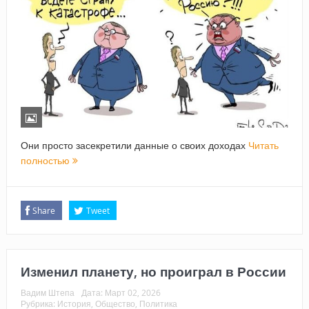
Они просто засекретили данные о своих доходах
Читать
полностью
Share
Tweet
Изменил планету, но проиграл в России
Вадим Штепа
Дата:
Март 02, 2026
Рубрика:
История
,
Общество
,
Политика