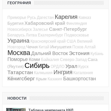
ГЕОГРАФИЯ
Карелия
Приморье
Русь
Дагестан
Кавказ
Хабаровский край
Бурятия
Финляндия
Санкт-Петербург
Новосибирск
Залесье
Беларусь
Литва
Екатеринбург
Подмосковье
Украина
Красноярский край
США
Великий
Чечня
Ингушетия
Новгород
Китай
Псков
Алтай
Москва
Эстония
Дальний Восток
Кубань
Поморье
Коми
Саха
Байкалия
Северо-Запад
Сибирь
Урал
(Якутия)
ОРДЛО
Курск
Ингрия
Татарстан
Калмыкия
Каталония
Кёнигсберг
Башкортостан
Крым
Казакия
НОВОСТИ
Таблица чемпионата НХЛ