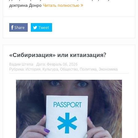
доктрина Донро
Читать полностью
Share
Tweet
«Сибиризация» или китаизация?
Вадим Штепа
Дата:
Февраль 06, 2026
Рубрика:
История
,
Культура
,
Общество
,
Политика
,
Экономика