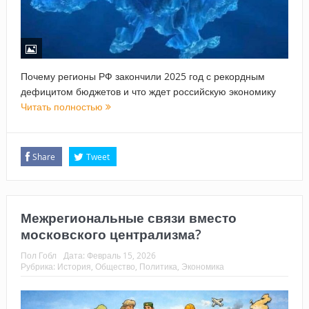
Почему регионы РФ закончили 2025 год с рекордным
дефицитом бюджетов и что ждет российскую экономику
Читать полностью
Share
Tweet
Межрегиональные связи вместо
московского централизма?
Пол Гобл
Дата:
Февраль 15, 2026
Рубрика:
История
,
Общество
,
Политика
,
Экономика