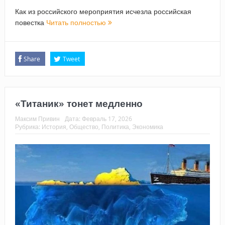
Как из российского мероприятия исчезла российская
повестка
Читать полностью
Share
Tweet
«Титаник» тонет медленно
Максим Привин
Дата:
Февраль 17, 2026
Рубрика:
История
,
Общество
,
Политика
,
Экономика