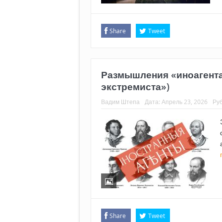
Share
Tweet
Размышления «иноагента»
экстремиста»)
Вадим Штепа
Дата:
Апрель 23, 2026
Ру
Share
Tweet