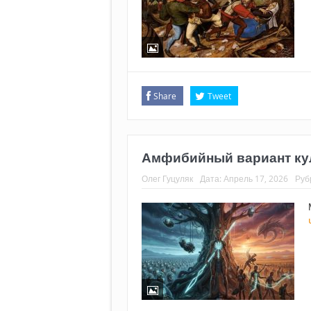
Share
Tweet
Амфибийный вариант ку
Олег Гуцуляк
Дата:
Апрель 17, 2026
Руб