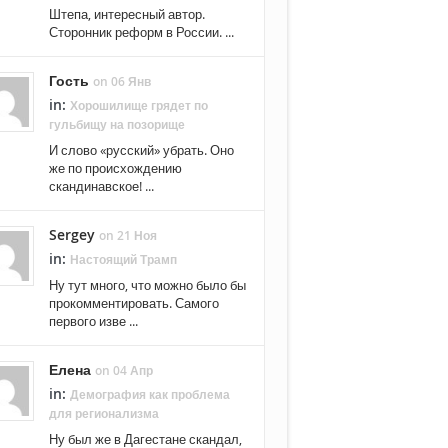
Штепа, интересный автор.
Сторонник реформ в России. ...
Гость
on 06 Янв
in:
Хорошилище грядет по
гульбищу на позорище
И слово «русский» убрать. Оно
же по происхождению
скандинавское! ...
Sergey
on 21 Ноя
in:
Настоящий Трамп
Ну тут много, что можно было бы
прокомментировать. Самого
первого изве ...
Елена
on 04 Апр
in:
Демография как проблема
для регионализма
Ну был же в Дагестане скандал,