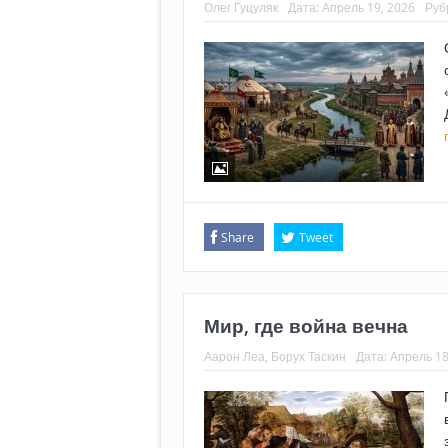
Олег Гуцуляк
Дата:
Апрель 19, 2026
Руб
Share
Tweet
Мир, где война вечна
Аарон Леа, Борух Таскин
Дата:
Апрель 18