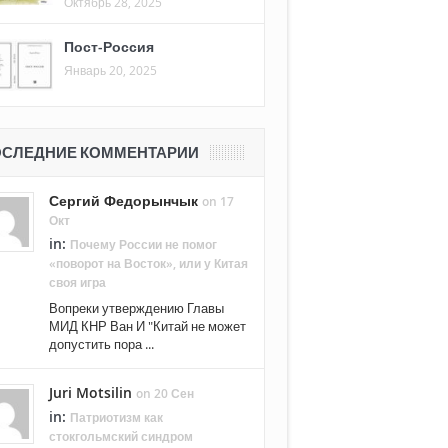
Октябрь 28, 2025
Пост-Россия
Январь 20, 2025
СЛЕДНИЕ КОММЕНТАРИИ
Сергий Федорынчык
on 17
Окт
in:
Почему России не помог
«поворот на Восток», или у Китая
своя игра
Вопреки утверждению Главы
МИД КНР Ван И "Китай не может
допустить пора ...
Juri Motsilin
on 20 Сен
in:
Патриотизм как
стокгольмский синдром