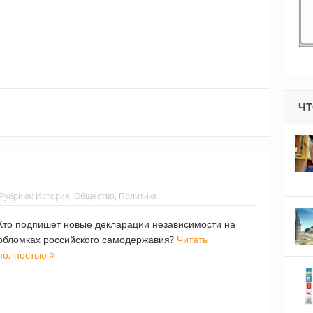
ЧТ
Рубрика:
История
,
Общество
,
Политика
Кто подпишет новые декларации независимости на
обломках российского самодержавия?
Читать
полностью