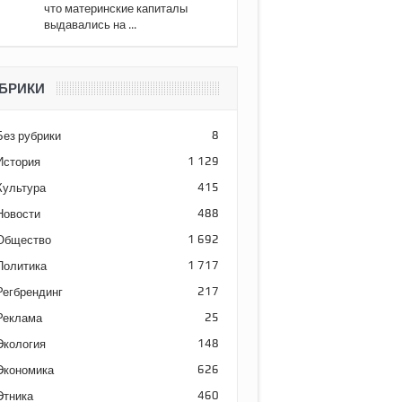
что материнские капиталы
выдавались на ...
БРИКИ
Без рубрики
8
История
1 129
Культура
415
Новости
488
Общество
1 692
Политика
1 717
Регбрендинг
217
Реклама
25
Экология
148
Экономика
626
Этника
460