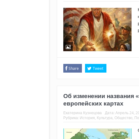
Share
Tweet
Об изменении названия 
европейских картах
Екатерина Кузнецова
Дата:
Апрель 24, 2
Рубрика:
История
,
Культура
,
Общество
,
По