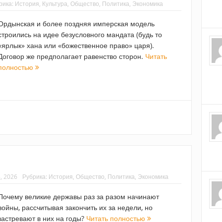
рика:
История
,
Культура
,
Общество
,
Политика
,
Экономика
Ордынская и более поздняя имперская модель
строились на идее безусловного мандата (будь то
«ярлык» хана или «божественное право» царя).
Договор же предполагает равенство сторон.
Читать
полностью
, 2026
Рубрика:
История
,
Общество
,
Политика
,
Экономика
Почему великие державы раз за разом начинают
войны, рассчитывая закончить их за недели, но
застревают в них на годы?
Читать полностью