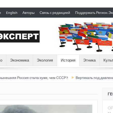
е
English
Авторы
Связь с редакцией
Поддержать Регион.Эк
о
Экономика
Экология
История
Этника
Куль
оссия стала хуже, чем СССР?
Вертикаль под давлением
Тон
Г
О