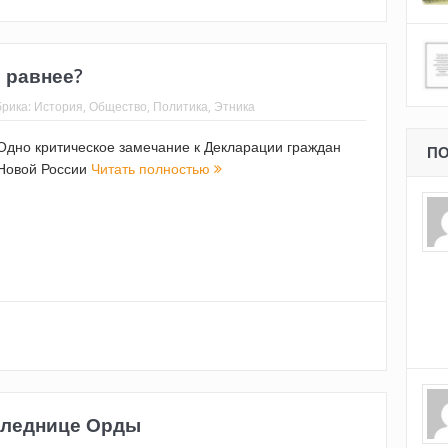
 равнее?
брика:
История
,
Общество
,
Политика
,
Этника
Одно критическое замечание к Декларации граждан
ПО
Новой России
Читать полностью
аследнице Орды