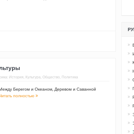
РУ
льтуры
рика:
История
,
Культура
,
Общество
,
Политика
Между Берегом и Океаном, Деревом и Саванной
Читать полностью