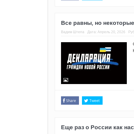
Все равны, но некоторые
Вадим Штепа
Дата:
Апрель 20, 2026
Ру
Share
Tweet
Еще раз о России как н