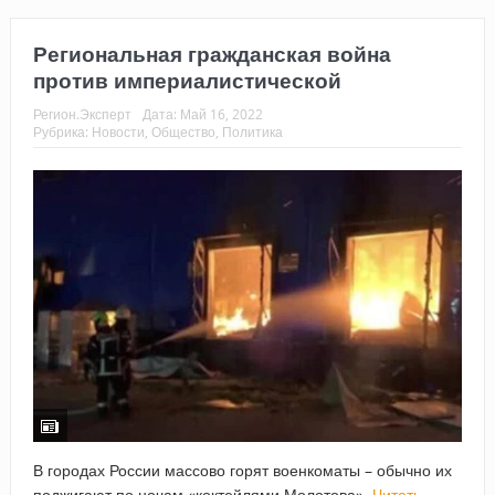
Региональная гражданская война
против империалистической
Регион.Эксперт
Дата:
Май 16, 2022
Рубрика:
Новости
,
Общество
,
Политика
В городах России массово горят военкоматы – обычно их
поджигают по ночам «коктейлями Молотова».
Читать