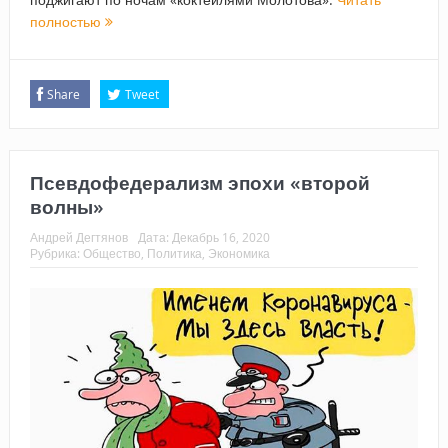
полностью
Share
Tweet
Псевдофедерализм эпохи «второй
волны»
Андрей Дегтянов
Дата:
Декабрь 16, 2020
Рубрика:
Общество
,
Политика
,
Экономика