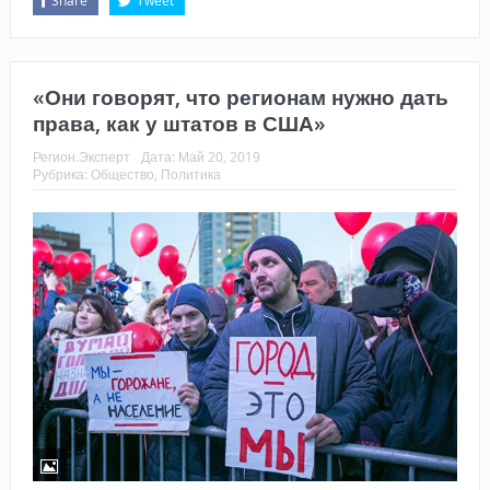
Share
Tweet
«Они говорят, что регионам нужно дать
права, как у штатов в США»
Регион.Эксперт
Дата:
Май 20, 2019
Рубрика:
Общество
,
Политика