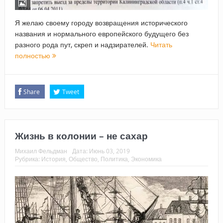
Я желаю своему городу возвращения исторического
названия и нормального европейского будущего без
разного рода пут, скреп и надзирателей.
Читать
полностью
Share
Tweet
Жизнь в колонии – не сахар
Михаил Фельдман
Дата:
Июнь 03, 2019
Рубрика:
История
,
Общество
,
Политика
,
Экономика