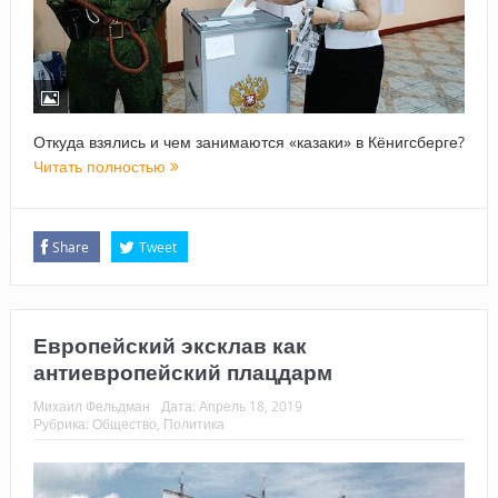
Откуда взялись и чем занимаются «казаки» в Кёнигсберге?
Читать полностью
Share
Tweet
Европейский эксклав как
антиевропейский плацдарм
Михаил Фельдман
Дата:
Апрель 18, 2019
Рубрика:
Общество
,
Политика