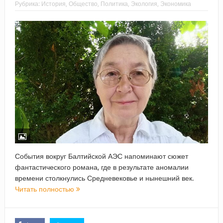
Рубрика:
История
,
Общество
,
Политика
,
Экология
,
Экономика
События вокруг Балтийской АЭС напоминают сюжет
фантастического романа, где в результате аномалии
времени столкнулись Средневековье и нынешний век.
Читать полностью