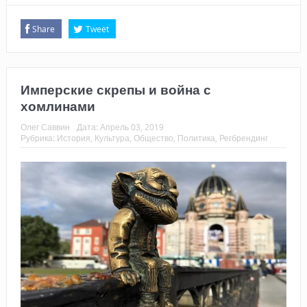
Share
Tweet
Имперские скрепы и война с
хомлинами
Олег Саввин
Дата:
Апрель 03, 2019
Рубрика:
История
,
Культура
,
Общество
,
Политика
,
Регбрендинг