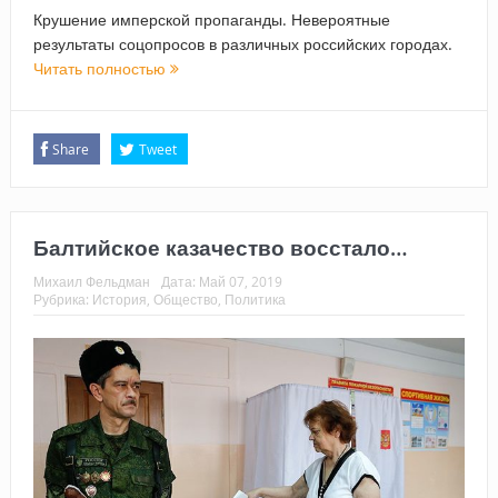
Крушение имперской пропаганды. Невероятные
результаты соцопросов в различных российских городах.
Читать полностью
Share
Tweet
Балтийское казачество восстало…
Михаил Фельдман
Дата:
Май 07, 2019
Рубрика:
История
,
Общество
,
Политика