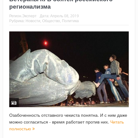
регионализма
Регион.Эксперт
Дата:
Апрель 08, 2019
Рубрика:
Новости
,
Общество
,
Политика
Озабоченность отставного чекиста понятна. И с ним даже
можно согласиться - время работает против них.
Читать
полностью