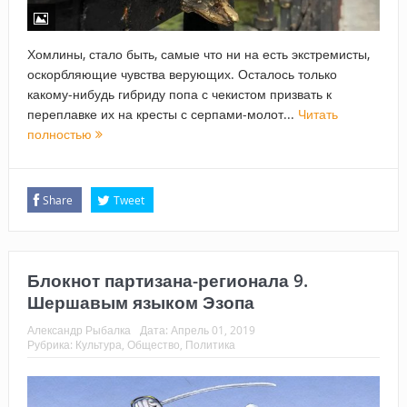
Хомлины, стало быть, самые что ни на есть экстремисты,
оскорбляющие чувства верующих. Осталось только
какому-нибудь гибриду попа с чекистом призвать к
переплавке их на кресты с серпами-молот...
Читать
полностью
Share
Tweet
Блокнот партизана-регионала 9.
Шершавым языком Эзопа
Александр Рыбалка
Дата:
Апрель 01, 2019
Рубрика:
Культура
,
Общество
,
Политика