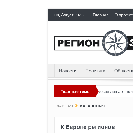
08, Август 2026
Главная
О проект
Новости
Политика
Обществ
пад России» пока выглядит невозможным?
Главные темы
Россия лишает полит
ГЛАВНАЯ
КАТАЛОНИЯ
К Европе регионов