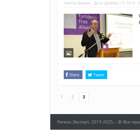
Гюнтер Даувен
Дата:
Декабрь 15, 2016
Share
Tweet
1
2
3
Регион.Эксперт, 2019-2025... @ Все п