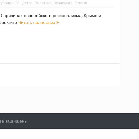
Рубрика:
Общество
,
Политика
,
Экономика
,
Этника
О причинах европейского регионализма, Крыме и
Брекзите
Читать полностью
рава защищены