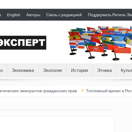
е
English
Авторы
Связь с редакцией
Поддержать Регион.Эк
о
Экономика
Экология
История
Этника
Куль
ических эмигрантов гражданских прав
Топливный кризис в Росси