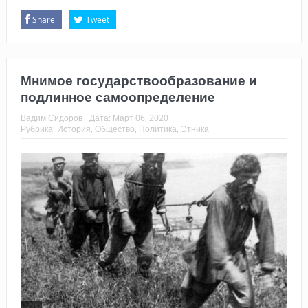
Share
Tweet
Мнимое государствообразование и
подлинное самоопределение
Вадим Сидоров
Дата:
Март 06, 2020
Рубрика:
История
,
Общество
,
Политика
,
Этника