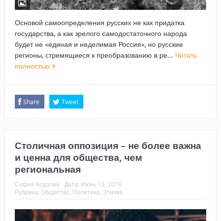
Основой самоопределения русских не как придатка
государства, а как зрелого самодостаточного народа
будет не «единая и неделимая Россия», но русские
регионы, стремящиеся к преобразованию в ре...
Читать
полностью
Share
Tweet
Столичная оппозиция – не более важна
и ценна для общества, чем
региональная
София Кодзова
Дата:
Июнь 13, 2019
Рубрика:
Общество
,
Политика
,
Этника