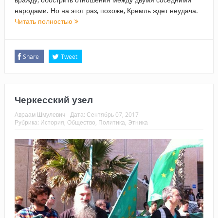
народами. Но на этот раз, похоже, Кремль ждет неудача.
Читать полностью
Share
Tweet
Черкесский узел
Авраам Шмулевич
Дата:
Сентябрь 07, 2017
Рубрика:
История
,
Общество
,
Политика
,
Этника