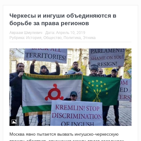
Черкесы и ингуши объединяются в
борьбе за права регионов
Авраам Шмулевич
Дата:
Апрель 10, 2019
Рубрика:
История
,
Общество
,
Политика
,
Этника
Москва явно пытается вызвать ингушско-черкесскую
вражду, обострить отношения между двумя соседними