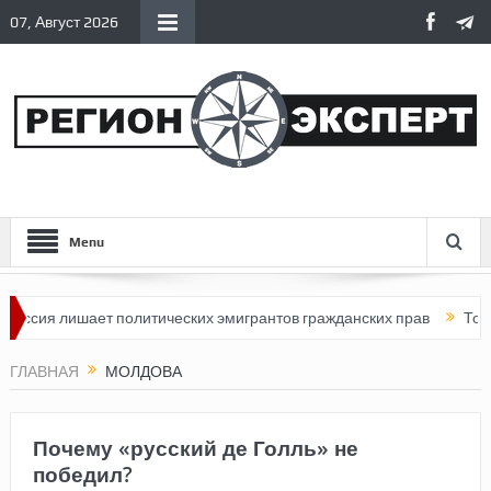
07, Август 2026
Menu
оссия лишает политических эмигрантов гражданских прав
Топли
ГЛАВНАЯ
МОЛДОВА
Почему «русский де Голль» не
победил?