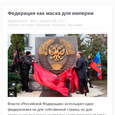
Федерация как маска для империи
Вадим Штепа
Дата:
Февраль 08, 2022
Рубрика:
История
,
Общество
,
Политика
,
Экономика
Власти «Российской Федерации» используют идеи
федерализма не для собственной страны, но для
сохранения под своим контролем части территорий стран