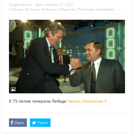
Вадим Штепа
Дата:
Апрель 21, 2025
Рубрика:
История
,
Культура
,
Общество
,
Политика
,
Экономика
К 75-летию генерала Лебедя
Читать полностью
Share
Tweet