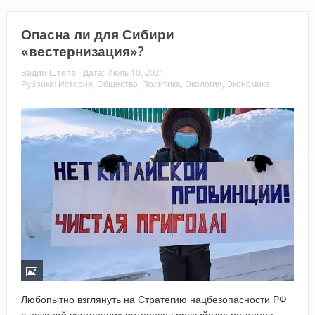
Опасна ли для Сибири
«вестернизация»?
Вадим Штепа
Дата:
Июль 10, 2021
Рубрика:
История
,
Общество
,
Политика
,
Экология
,
Экономика
Любопытно взглянуть на Стратегию нацбезопасности РФ
с позиций внутренних интересов российских регионов –