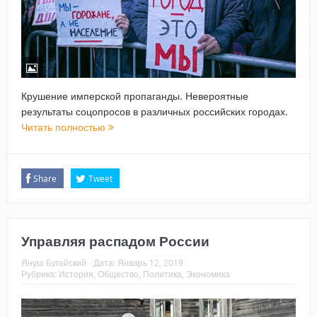
Крушение имперской пропаганды. Невероятные
результаты соцопросов в различных российских городах.
Читать полностью
Share
Tweet
Управляя распадом России
Януш Бугайский
Дата:
Январь 12, 2019
Рубрика:
История
,
Общество
,
Политика
,
Экономика