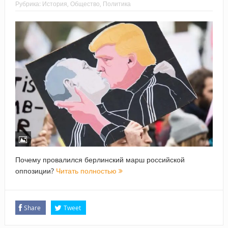
Рубрика:
История
,
Общество
,
Политика
Почему провалился берлинский марш российской
оппозиции?
Читать полностью
Share
Tweet